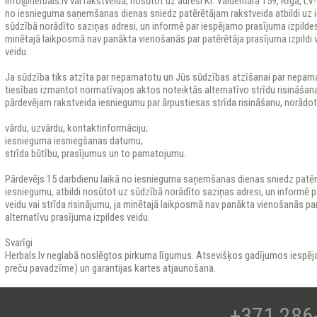
info@herbals.lv vai rakstveidā, nosūtot uz adresi Kr. Valdemāra 159, Rīga, LV
no iesnieguma saņemšanas dienas sniedz patērētājam rakstveida atbildi uz i
sūdzībā norādīto saziņas adresi, un informē par iespējamo prasījuma izpildes v
minētajā laikposmā nav panākta vienošanās par patērētāja prasījuma izpildi v
veidu.
Ja sūdzība tiks atzīta par nepamatotu un Jūs sūdzības atzīšanai par nepamat
tiesības izmantot normatīvajos aktos noteiktās alternatīvo strīdu risināšan
pārdevējam rakstveida iesniegumu par ārpustiesas strīda risināšanu, norādot
vārdu, uzvārdu, kontaktinformāciju;
iesnieguma iesniegšanas datumu;
strīda būtību, prasījumus un to pamatojumu.
Pārdevējs 15 darbdienu laikā no iesnieguma saņemšanas dienas sniedz patērē
iesniegumu, atbildi nosūtot uz sūdzībā norādīto saziņas adresi, un informē p
veidu vai strīda risinājumu, ja minētajā laikposmā nav panākta vienošanās par 
alternatīvu prasījuma izpildes veidu.
Svarīgi
Herbals.lv neglabā noslēgtos pirkuma līgumus. Atsevišķos gadījumos iespē
preču pavadzīme) un garantijas kartes atjaunošana.
+371 286