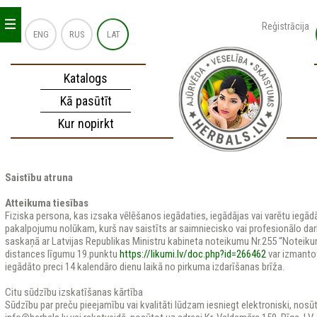
_
_
_
Reģistrācija
ENG
RUS
LAT
Katalogs
Kā pasūtīt
Kur nopirkt
Saistību atruna
Atteikuma tiesības
Fiziska persona, kas izsaka vēlēšanos iegādaties, iegādājas vai varētu iegādā
pakalpojumu nolūkam, kurš nav saistīts ar saimniecisko vai profesionālo darb
saskaņā ar Latvijas Republikas Ministru kabineta noteikumu Nr.255 “Noteiku
distances līgumu 19.punktu
https://likumi.lv/doc.php?id=266462
var izmantot
iegādāto preci 14 kalendāro dienu laikā no pirkuma izdarīšanas brīža.
Citu sūdzību izskatīšanas kārtība
Sūdzību par preču pieejamību vai kvalitāti lūdzam iesniegt elektroniski, nosū