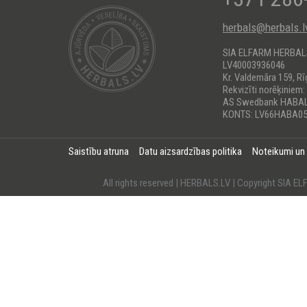
herbals@herbals.l
SIA ELFARM HERBA
LV40003936046
Kr. Valdemāra 159, Rī
Rekvizīti norēķiniem:
AS Swedbank HABA
KONTS: LV66HABA05
Saistību atruna
Datu aizsardzības politika
Noteikumi un
All rights reserved | HERBALS.LV | Copyright SI