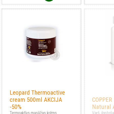
Leopard Thermoactive
cream 500ml AKCIJA
COPPER 6
-50%
Natural
Termoaktīvs masāžas krēms
Varš, ilgstoš