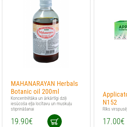
MAHANARAYAN Herbals
Botanic oil 200ml
Applicat
Koncentrētāka un ārkārtīgi dziļi
N152
iesūcoša eļļa locītavu un muskuļu
stiprināšanai
Rīks virspus
19.90€
17.00€