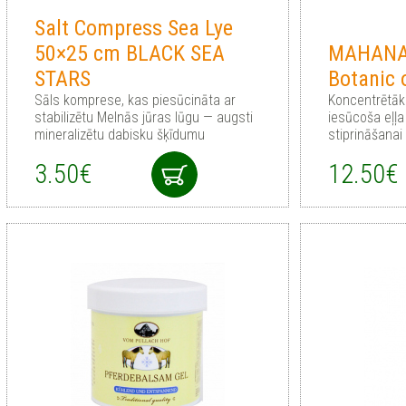
Salt Compress Sea Lye
50×25 cm BLACK SEA
MAHANA
STARS
Botanic 
Sāls komprese, kas piesūcināta ar
Koncentrētāka
stabilizētu Melnās jūras lūgu — augsti
iesūcoša eļļa
mineralizētu dabisku šķīdumu
stiprināšanai
3.50€
12.50€