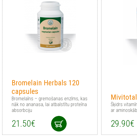
Bromelain Herbals 120
capsules
Mivitota
Bromelaīns – gremošanas enzīms, kas
nāk no ananasa, lai atbalstītu proteīna
Šķidrs vitam
absorbciju
ar aminoskāb
21.50€
29.90€