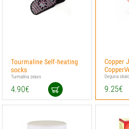
Copper J
Tourmaline Self-heating
CopperV
socks
Deguna skalo
Turmalīna zeķes
9.25€
4.90€