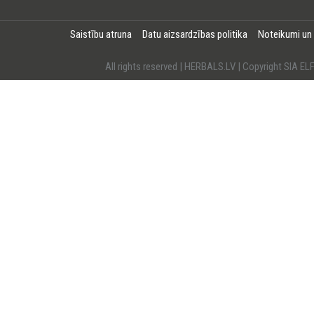
Saistību atruna
Datu aizsardzības politika
Noteikumi un
All rights reserved | HERBALS.LV | Copyright SI