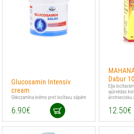
MAHANA
Dabur 1
Glucosamin Intensiv
Eļļa locītav
cream
ajūrvēdas kom
Glikozamīna krēms pret locītavu sāpēm
ārstniecisku
6.90€
12.50€