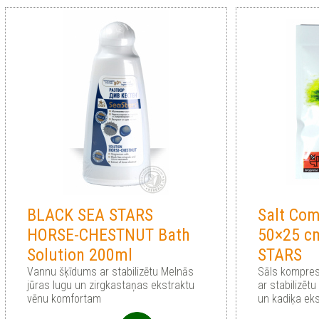
BLACK SEA STARS
Salt Com
HORSE-CHESTNUT Bath
50×25 c
Solution 200ml
STARS
Vannu šķīdums ar stabilizētu Melnās
Sāls kompres
jūras lugu un zirgkastaņas ekstraktu
ar stabilizēt
vēnu komfortam
un kadiķa ek