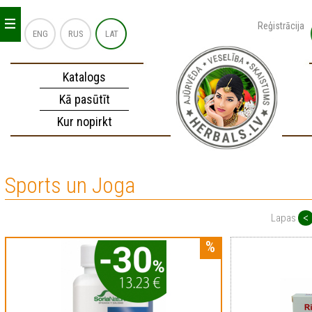
_
_
_
Reģistrācija
ENG
RUS
LAT
Katalogs
Kā pasūtīt
Kur nopirkt
Sports un Joga
<
Lapas