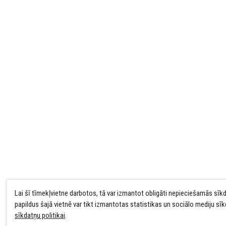
Lai šī tīmekļvietne darbotos, tā var izmantot obligāti nepieciešamās sīk
papildus šajā vietnē var tikt izmantotas statistikas un sociālo mediju sī
sīkdatņu politikai
.