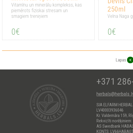
Devils C
Vitamīnu un minerālu komplekss, kas
250ml
piemērots fiziskai stresam un
smagiem treniņiem
Velna Naga g
0€
0€
<
Lapas
+371 286
herbals@herbals.l
SIA ELFARM HERBA
LV40003936046
Kr. Valdemāra 159, Rī
Rekvizīti norēķiniem:
AS Swedbank HABA
KONTS: LV66HABA05