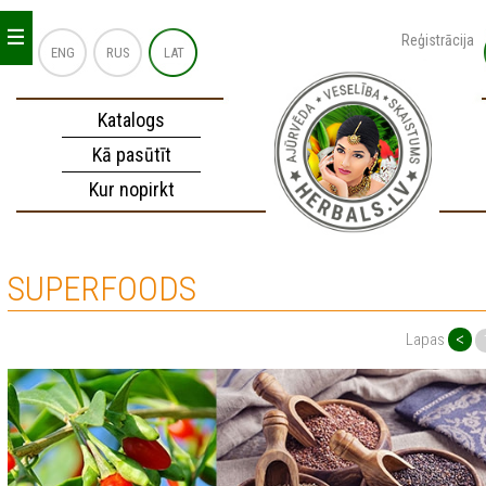
_
_
_
Reģistrācija
ENG
RUS
LAT
Katalogs
Kā pasūtīt
Kur nopirkt
SUPERFOODS
<
Lapas