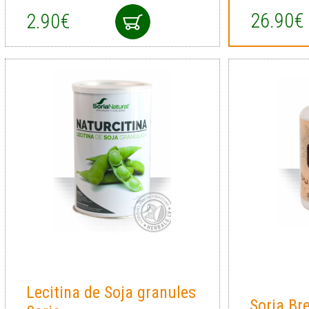
26.90€
2.90€
Lecitina de Soja granules
Soria Br