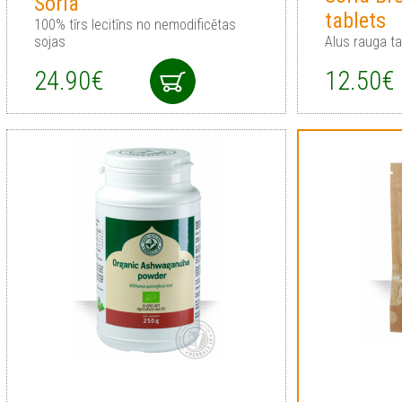
Soria
tablets
100% tīrs lecitīns no nemodificētas
sojas
Alus rauga t
24.90€
12.50€