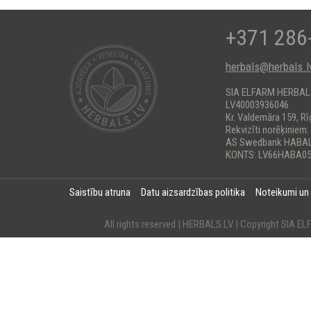
+371 286
herbals@herbals.l
SIA ELFARM HERBA
LV40003936046
Kr. Valdemāra 159, Rī
Rekvizīti norēķiniem:
AS Swedbank HABA
KONTS: LV66HABA05
Saistību atruna
Datu aizsardzības politika
Noteikumi un
All rights reserved | HERBALS.LV | Copyright SI