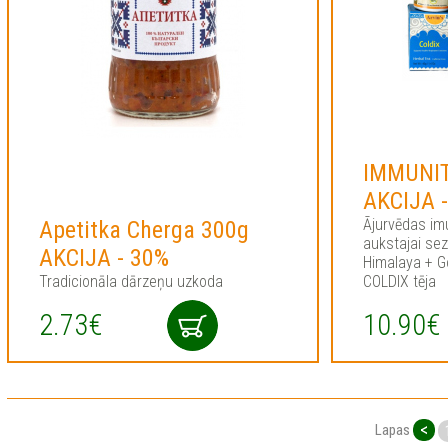
IMMUNIT
AKCIJA 
Ājurvēdas im
Apetitka Cherga 300g
aukstajai se
AKCIJA - 30%
Himalaya + G
Tradicionāla dārzeņu uzkoda
COLDIX tēja
2.73€
10.90€
<
Lapas