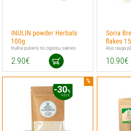
INULIN powder Herbals
Soria Br
100g
flakes 1
Inulīna pulveris no cigoriņu saknes
Alus rauga p
2.90€
10.90€