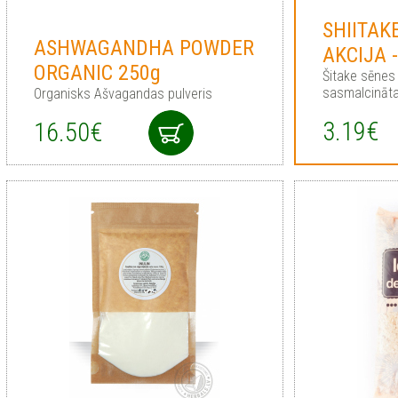
SHIITAK
ASHWAGANDHA POWDER
AKCIJA 
ORGANIC 250g
Šitake sēnes
sasmalcināt
Organisks Ašvagandas pulveris
3.19€
16.50€