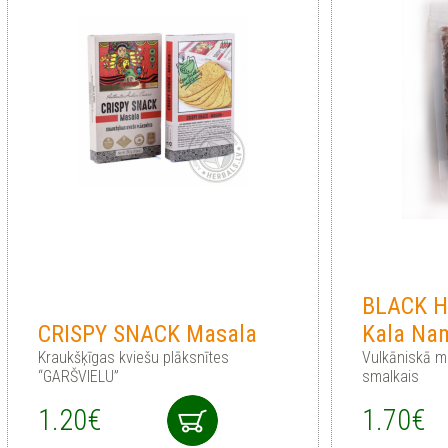
BLACK H
CRISPY SNACK Masala
Kala Na
Kraukšķīgas kviešu plāksnītes
Vulkāniskā m
“GARŠVIELU”
smalkais
1.20€
1.70€