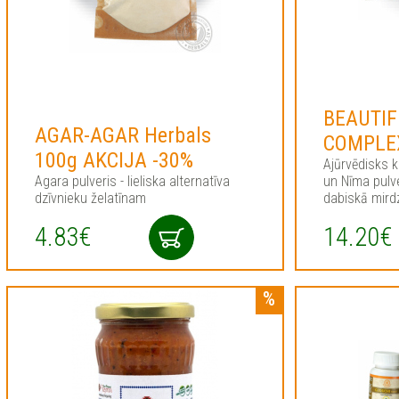
BEAUTIF
AGAR-AGAR Herbals
COMPLEX
100g AKCIJA -30%
Ajūrvēdisks 
Agara pulveris - lieliska alternatīva
un Nīma pulv
dzīvnieku želatīnam
dabiskā mir
4.83€
14.20€