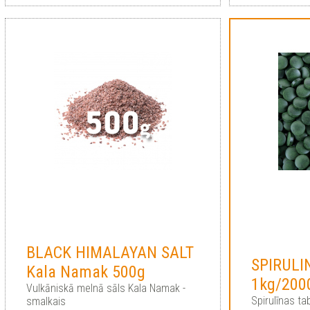
BLACK HIMALAYAN SALT
SPIRULI
Kala Namak 500g
1kg/2000
Vulkāniskā melnā sāls Kala Namak -
Spirulīnas ta
smalkais