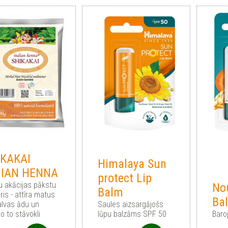
IKAKAI
Himalaya Sun
DIAN HENNA
protect Lip
u akācijas pākstu
Nou
Balm
ris - attīra matus
Ba
alvas ādu un
Saules aizsargājošs
o to stāvokli
lūpu balzāms SPF 50
Baro