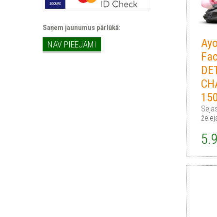
Saņem jaunumus pārlūkā:
Ay
NAV PIEEJAMI
Fa
DE
CH
15
Seja
želej
5.