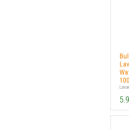
Bul
Lav
Wat
10
Lava
5.