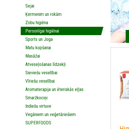
Sejai
Ķermenim un rokām
Zobu higiēna
Personīgai higiēnai
Sports un Joga
Matu kopšanai
Masāžai
Аtveseļošanas līdzekļi
Sieviešu veselībai
Vīriešu veselībai
Aromaterapija un ēteriskās eļļas
Smaržkociņi
Indiešu virtuve
Vegāniem un veģetāriešiem
SUPERFOODS
Hi