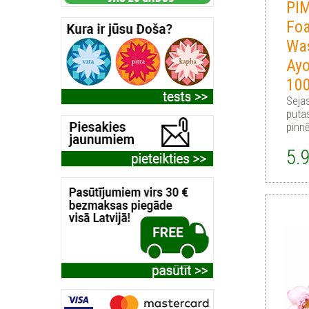
PI
Fo
Wa
Ay
10
Seja
putas
pinn
5.