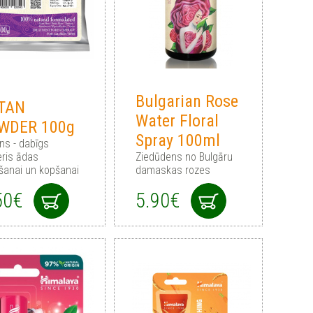
Bulgarian Rose
TAN
Water Floral
WDER 100g
Spray 100ml
ns - dabīgs
eris ādas
Ziedūdens no Bulgāru
rīšanai un kopšanai
damaskas rozes
50€
5.90€