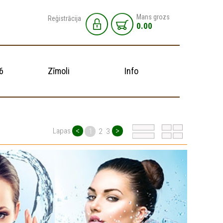
Mans grozs
Reģistrācija
0.00
6
Zīmoli
Info
<
>
Lapas
1
2
3