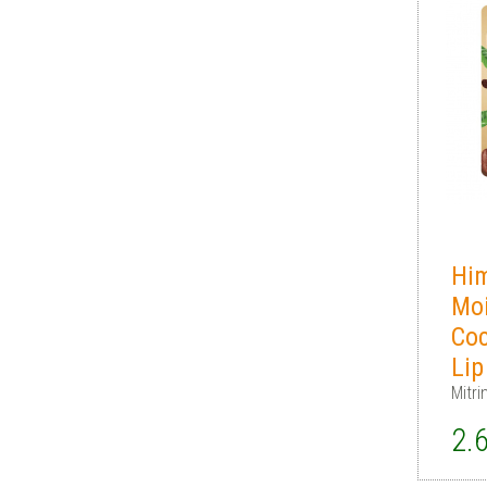
Him
Moi
Coc
Lip
Mitr
2.