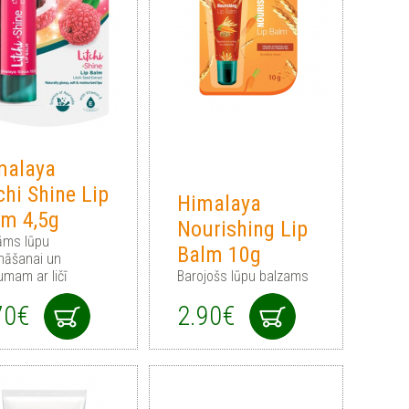
malaya
chi Shine Lip
Himalaya
lm 4,5g
Nourishing Lip
āms lūpu
Balm 10g
ināšanai un
umam ar ličī
Barojošs lūpu balzams
70€
2.90€