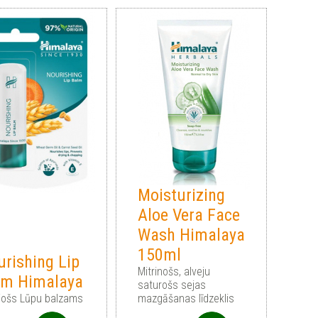
Moisturizing
Aloe Vera Face
Wash Himalaya
150ml
rishing Lip
Mitrinošs, alveju
lm Himalaya
saturošs sejas
jošs Lūpu balzams
mazgāšanas līdzeklis