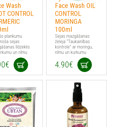
ce Wash
Face Wash OIL
OT CONTROL
CONTROL
RMERIC
MORINGA
0ml
100ml
šo plankumu
Sejas mazgāšanas
noša sejas
želeja “Taukainības
āšanas līdzeklis
kontrole” ar moringu,
urkumu un nīmu
nīmu un kurkumu
90€
4.90€