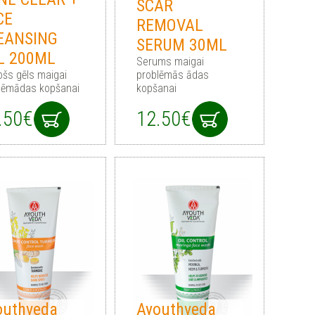
SCAR
CE
REMOVAL
EANSING
SERUM 30ML
L 200ML
Serums maigai
rošs gēls maigai
problēmās ādas
lēmādas kopšanai
kopšanai
.50€
12.50€
outhveda
Ayouthveda