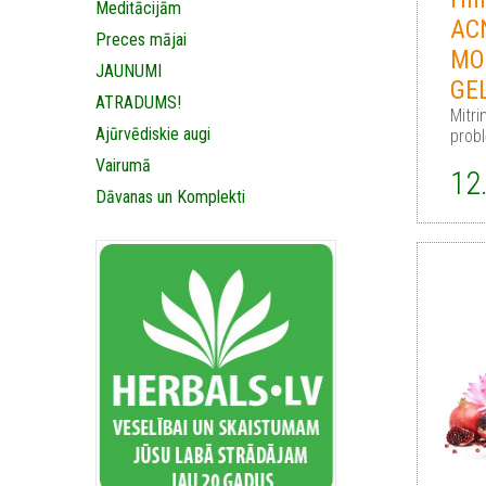
Meditācijām
AC
Preces mājai
MO
JAUNUMI
GE
ATRADUMS!
Mitri
Ajūrvēdiskie augi
prob
Vairumā
12
Dāvanas un Komplekti