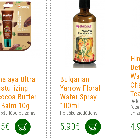
Hi
De
Wa
alaya Ultra
Bulgarian
Ch
sturizing
Yarrow Floral
Te
ocoa Butter
Water Spray
Deto
 Balm 10g
100ml
līdze
inošs lūpu balzams
Pelašķu ziedūdens
un za
65€
5.90€
4.