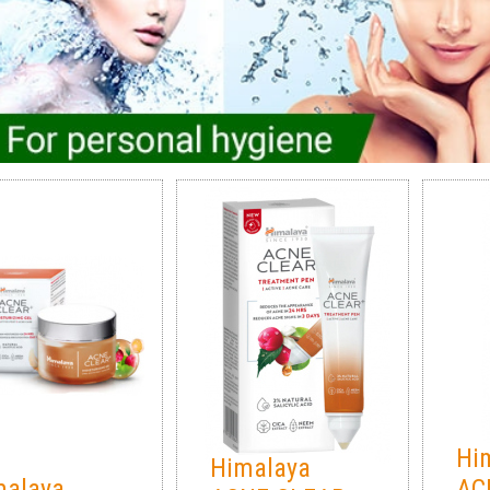
Hi
Himalaya
malaya
AC