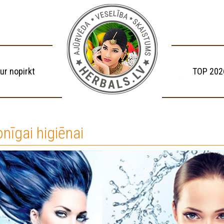
ur nopirkt
TOP 202
nīgai higiēnai