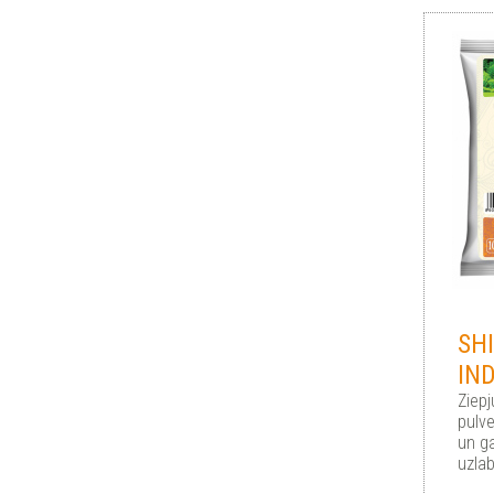
SH
IN
Ziepj
pulve
un g
uzlab