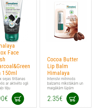
malaya
tox Face
sh
Cocoa Butter
arcoal&Green
Lip Balm
a 150ml
Himalaya
x sejas tīrīšanas
Intensīvi mitrinošs
klis ar aktivēto ogli
balzams mīkstākām un
ļo tēju
maigākām lūpām
90€
2.35€