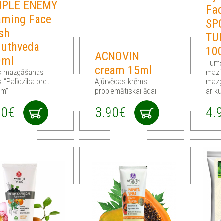
MPLE ENEMY
Fa
aming Face
SP
sh
TU
outhveda
10
ACNOVIN
0ml
Tum
cream 15ml
s mazgāšanas
mazi
 “Palīdzība pret
Ajūrvēdas krēms
mazg
ēm”
problemātiskai ādai
ar k
90€
3.90€
4.