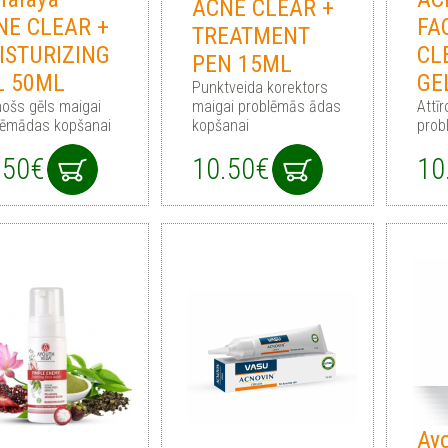
ACNE CLEAR +
NE CLEAR +
FA
TREATMENT
ISTURIZING
CL
PEN 15ML
L 50ML
GE
Punktveida korektors
nošs gēls maigai
maigai problēmās ādas
Attī
lēmādas kopšanai
kopšanai
prob
.50€
10.50€
10
Ay