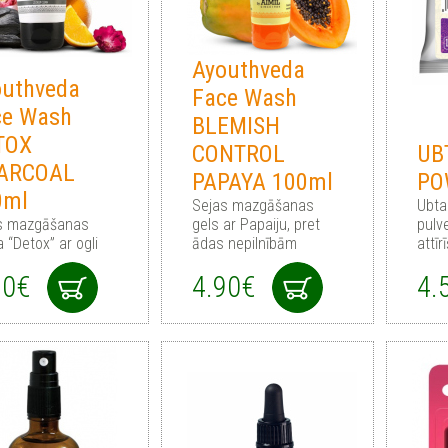
Ayouthveda
outhveda
Face Wash
ce Wash
BLEMISH
TOX
CONTROL
UB
ARCOAL
PAPAYA 100ml
PO
0ml
Sejas mazgāšanas
Ubta
s mazgāšanas
gels ar Papaiju, pret
pulv
a “Detox” ar ogli
ādas nepilnībām
attī
90€
4.90€
4.