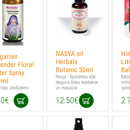
NASYA oil
Hi
garian
Herbals
Lit
ender Floral
Botanic 30ml
Ba
er Spray
Nasja - Ājurvēdas eļļa
Balz
0ml
deguna ādas kopšanai
mitr
ndas ziedūdens
un masāžai
spīd
90€
12.50€
2.