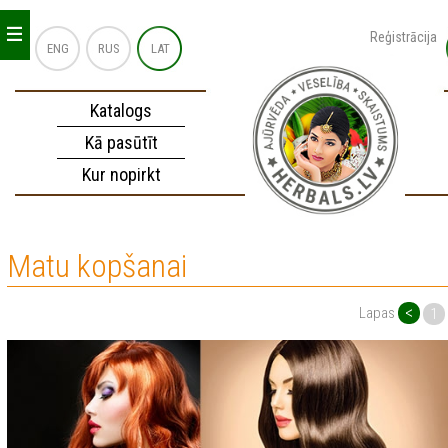
_
_
_
Reģistrācija
ENG
RUS
LAT
Katalogs
Kā pasūtīt
Kur nopirkt
Matu kopšanai
<
Lapas
1