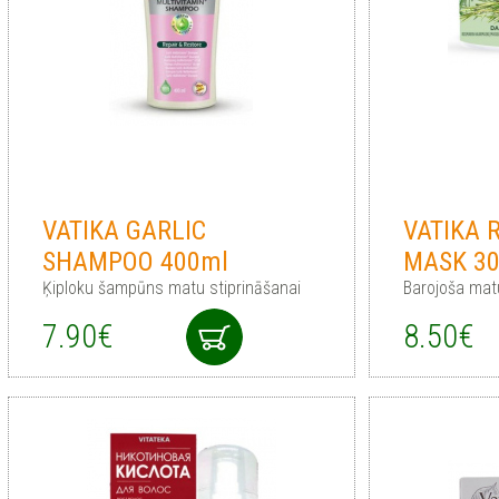
VATIKA GARLIC
VATIKA 
SHAMPOO 400ml
MASK 3
Ķiploku šampūns matu stiprināšanai
Barojoša mat
7.90€
8.50€