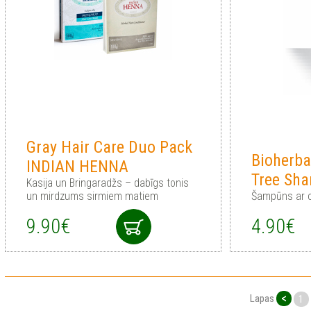
Gray Hair Care Duo Pack
Bioherba
INDIAN HENNA
Tree Sh
Kasija un Bringaradžs – dabīgs tonis
un mirdzums sirmiem matiem
Šampūns ar ce
9.90€
4.90€
<
Lapas
1