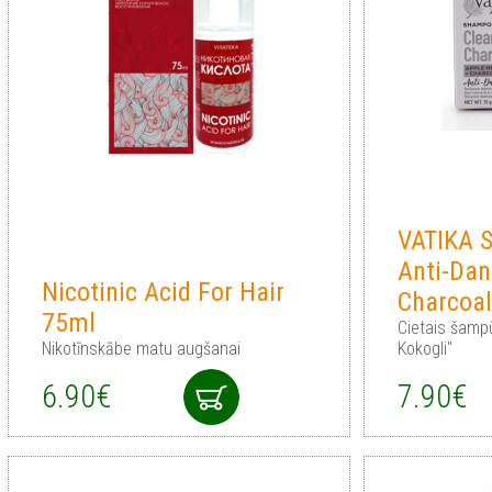
VATIKA
Anti-Dan
Nicotinic Acid For Hair
Charcoal
75ml
Cietais šamp
Nikotīnskābe matu augšanai
Kokogli"
6.90€
7.90€