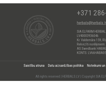
+371 286
herbals@herbals.l
SIA ELFARM HERBA
LV40003936046
Kr. Valdemāra 159, Rī
Rekvizīti norēķiniem:
AS Swedbank HABA
KONTS: LV66HABA05
Saistību atruna
Datu aizsardzības politika
Noteikumi un
All rights reserved | HERBALS.LV | Copyright SI