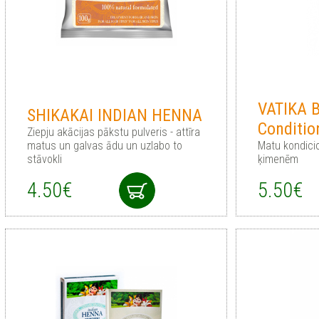
VATIKA 
SHIKAKAI INDIAN HENNA
Conditio
Ziepju akācijas pākstu pulveris - attīra
matus un galvas ādu un uzlabo to
Matu kondici
stāvokli
ķimenēm
4.50€
5.50€