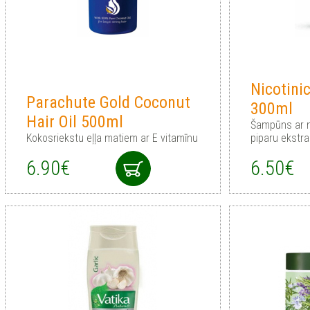
Nicotini
Parachute Gold Coconut
300ml
Hair Oil 500ml
Šampūns ar n
Kokosriekstu eļļa matiem ar E vitamīnu
piparu ekstra
6.90€
6.50€