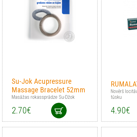
Su-Jok Acupressure
RUMALAY
Massage Bracelet 52mm
Novērš locitā
Masāžas rokassprādze Su-Džok
tūsku
2.70€
4.90€