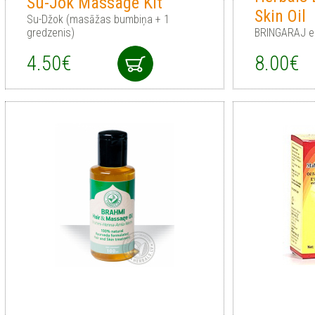
Su-Jok Massage Kit
Skin Oil
Su-Džok (masāžas bumbiņa + 1
gredzenis)
BRINGARAJ eļ
4.50€
8.00€