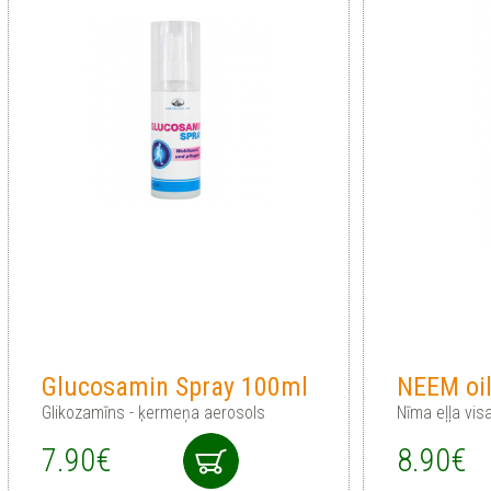
Glucosamin Spray 100ml
NEEM oil
Glikozamīns - ķermeņa aerosols
Nīma eļļa vi
7.90€
8.90€