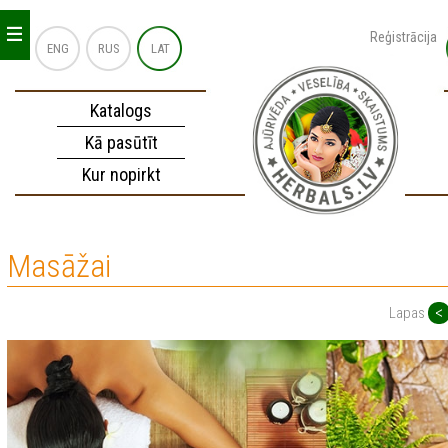
_
_
_
Reģistrācija
ENG
RUS
LAT
Katalogs
Kā pasūtīt
Kur nopirkt
Masāžai
<
Lapas