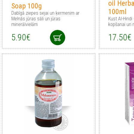
oil Herb
Soap 100g
100ml
Dabīgā ziepes sejai un ķermenim ar
Melnās jūras sāli un jūras
Kust Al-Hindi
minerālvielām
kopšanai un 
5.90€
17.50€