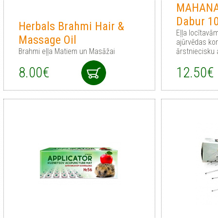
MAHANA
Dabur 1
Herbals Brahmi Hair &
Eļļa locītav
Massage Oil
ajūrvēdas kom
Brahmi eļļa Matiem un Masāžai
ārstniecisku
8.00€
12.50€