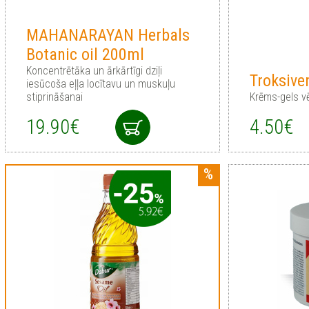
MAHANARAYAN Herbals
Botanic oil 200ml
Koncentrētāka un ārkārtīgi dziļi
Troksive
iesūcoša eļļa locītavu un muskuļu
stiprināšanai
Krēms-gels 
19.90€
4.50€