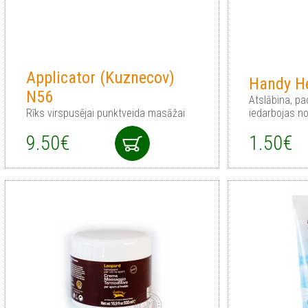
Applicator (Kuznecov)
Handy H
N56
Atslābina, pa
Rīks virspusējai punktveida masāžai
iedarbojas no
9.50€
1.50€