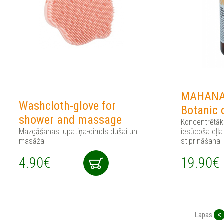
MAHANA
Washcloth-glove for
Botanic 
shower and massage
Koncentrētāka
Mazgāšanas lupatiņa-cimds dušai un
iesūcoša eļļa
masāžai
stiprināšanai
4.90€
19.90€
<
Lapas