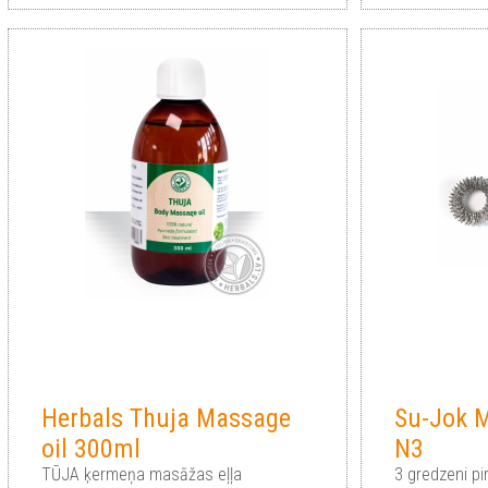
Herbals Thuja Massage
Su-Jok 
oil 300ml
N3
TŪJA ķermeņa masāžas eļļa
3 gredzeni p