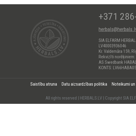
+371 286
herbals@herbals.l
SIA ELFARM HERBA
LV40003936046
Kr. Valdemāra 159, Rī
Rekvizīti norēķiniem:
AS Swedbank HABA
KONTS: LV66HABA05
Saistību atruna
Datu aizsardzības politika
Noteikumi un
All rights reserved | HERBALS.LV | Copyright SI