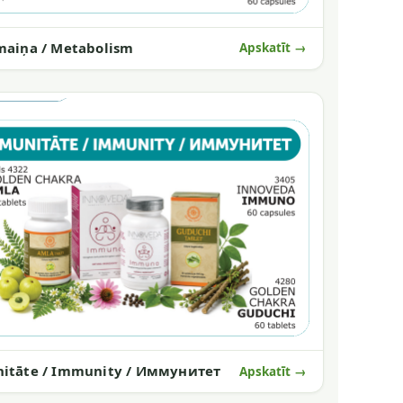
maiņa / Metabolism
Apskatīt →
itāte / Immunity / Иммунитет
Apskatīt →