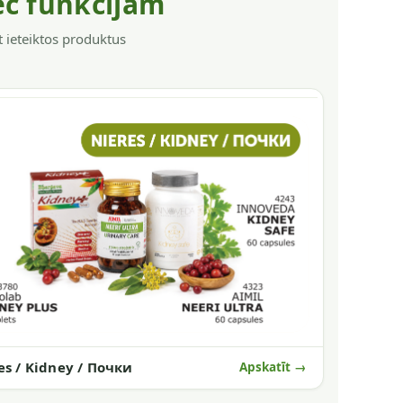
ēc funkcijām
t ieteiktos produktus
es / Kidney / Почки
Apskatīt →