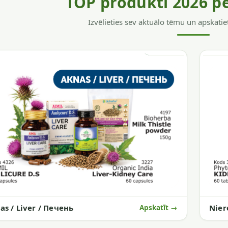
TOP produkti 2026 p
Izvēlieties sev aktuālo tēmu un apskatie
as / Liver / Печень
Nier
Apskatīt →