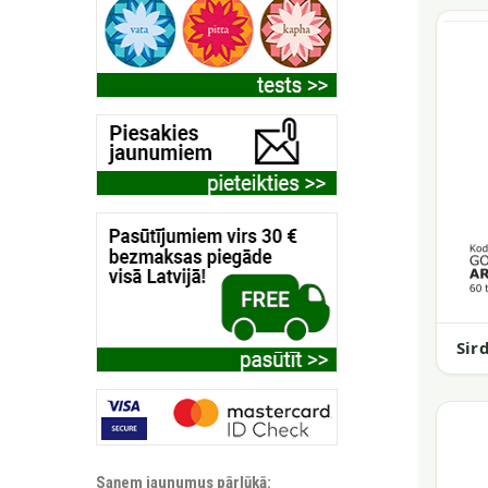
Sir
Saņem jaunumus pārlūkā: