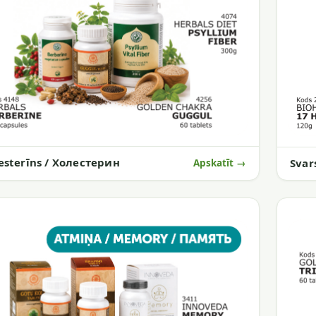
esterīns / Холестерин
Svar
Apskatīt →