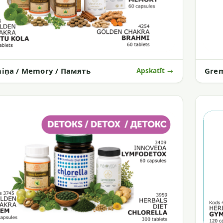
iņa / Memory / Память
Gre
Apskatīt →