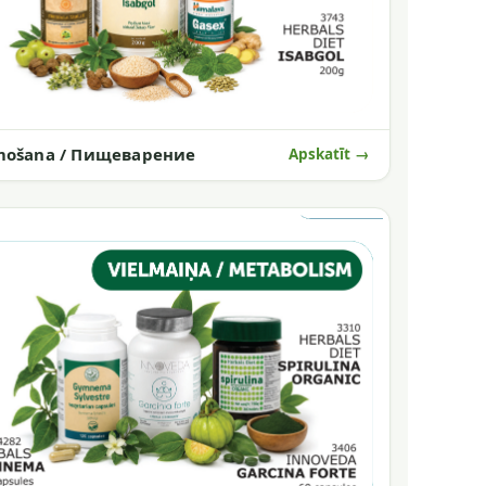
mošana / Пищеварение
Apskatīt →