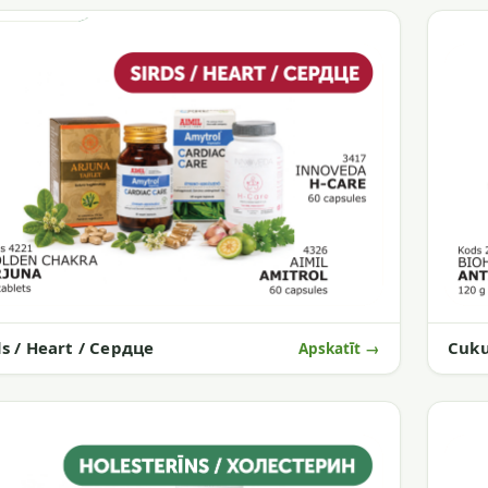
Cuku
ds / Heart / Сердце
Apskatīt →