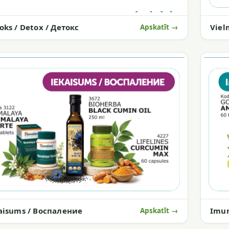
Viel
oks / Detox / Детокс
Apskatīt →
aisums / Воспаление
Imun
Apskatīt →