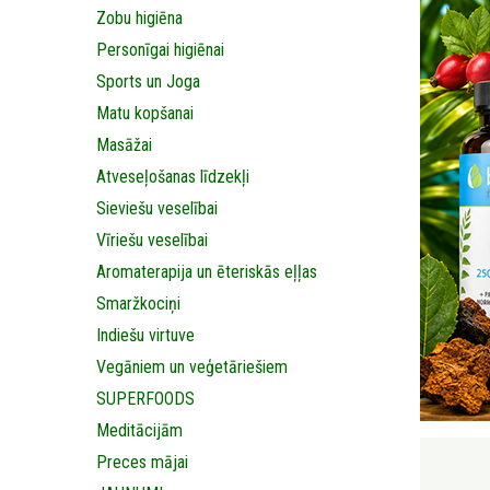
Zobu higiēna
Personīgai higiēnai
Sports un Joga
Matu kopšanai
Masāžai
Аtveseļošanas līdzekļi
Sieviešu veselībai
Vīriešu veselībai
Aromaterapija un ēteriskās eļļas
Smaržkociņi
Indiešu virtuve
Vegāniem un veģetāriešiem
SUPERFOODS
Meditācijām
Preces mājai