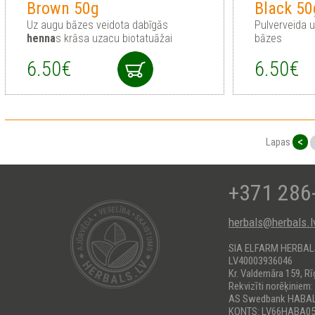
Brown 50g
Black 50
Uz augu bāzes veidota dabīgās
Pulverveida 
henna
s krāsa uzacu biotatuāžai
bāzes
6.50€
6.50€
<
Lapas
+371 286
herbals@herbals.l
SIA ELFARM HERBA
LV40003936046
Kr. Valdemāra 159, Rī
Rekvizīti norēķiniem:
AS Swedbank HABA
KONTS: LV66HABA05