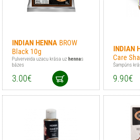
INDIAN
HENNA
BROW
INDIAN
Black 10g
Care Sh
Pulverveida uzacu krāsa uz
henna
s
bāzes
Šampūns krā
3.00€
9.90€