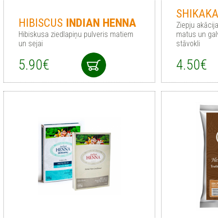
SHIKAK
HIBISCUS
INDIAN
HENNA
Ziepju akācija
Hibiskusa ziedlapiņu pulveris matiem
matus un gal
un sejai
stāvokli
5.90€
4.50€