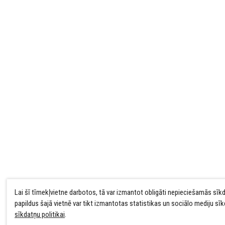
Lai šī tīmekļvietne darbotos, tā var izmantot obligāti nepieciešamās sīk
papildus šajā vietnē var tikt izmantotas statistikas un sociālo mediju sī
sīkdatņu politikai
.