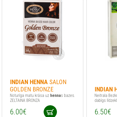
INDIAN
HENNA
SALON
GOLDEN BRONZE
INDIAN
Noturīga matu krāsa uz
henna
s bazes.
Neitrala Bezk
ZELTAINA BRONZA
dabīgs līdzek
6.00€
6.50€