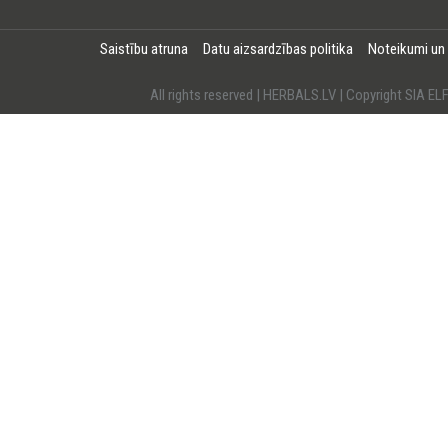
Saistību atruna
Datu aizsardzības politika
Noteikumi un
All rights reserved | HERBALS.LV | Copyright SI