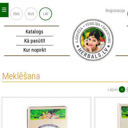
_
_
_
Reģistrācija
ENG
RUS
LAT
Katalogs
Kā pasūtīt
Kur nopirkt
Meklēšana
<
Lapas