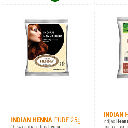
INDIAN
INDIAN
HENNA
PURE 25g
Indijas
Henn
100% dabīga Indijas
henna
matu atjauno