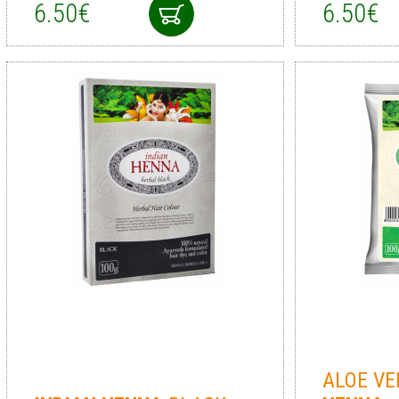
6.50€
6.50€
ALOE V