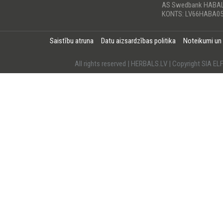
AS Swedbank HABA
KONTS: LV66HABA05
Saistību atruna
Datu aizsardzības politika
Noteikumi un
All rights reserved | HERBALS.LV | Copyright SI