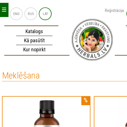
_
_
_
Reģistrācija
ENG
RUS
LAT
Katalogs
Kā pasūtīt
Kur nopirkt
Meklēšana