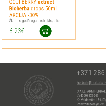
GOJI BERRY
extract
Bioherba
drops 50ml
AKCIJA -30%
Šķidrais godži ogu ekstrakts, pilieni
6.23€
+371 286
herbals@herbals.l
SIA ELFARM HERBA
LV40003936046
Kr. Valdemāra 159, Rī
Rekvizīti norēķiniem: