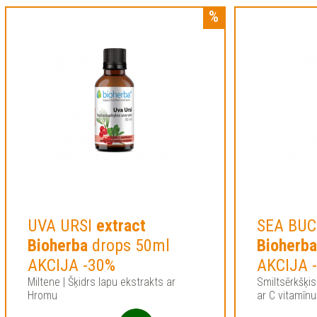
UVA URSI
extract
SEA BU
Bioherba
drops 50ml
Bioherb
AKCIJA -30%
AKCIJA 
Miltene | Šķidrs lapu ekstrakts ar
Smiltsērkšķis
Hromu
ar C vitamīnu