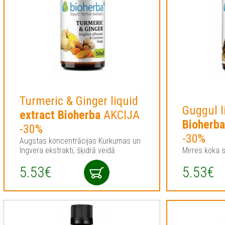
Turmeric & Ginger liquid
Guggul l
extract
Bioherba
AKCIJA
Bioherb
-30%
-30%
Augstas koncentrācijas Kurkumas un
Ingvera ekstrakti, šķidrā veidā
Mirres koka s
5.53€
5.53€