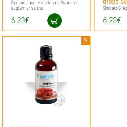
drops 5
Šķidrais augu ekstrakts no Šizandras
augļiem ar selēnu
Šķidrais Gink
6.23€
6.23€