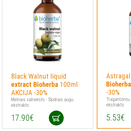
Astragal
Black Walnut liquid
Bioherb
extract
Bioherba
100ml
-30%
AKCIJA -30%
Tragantzirņu
Melnais valrieksts - Šķidrais augu
ekstrakts
ekstrakts
5.53€
17.90€