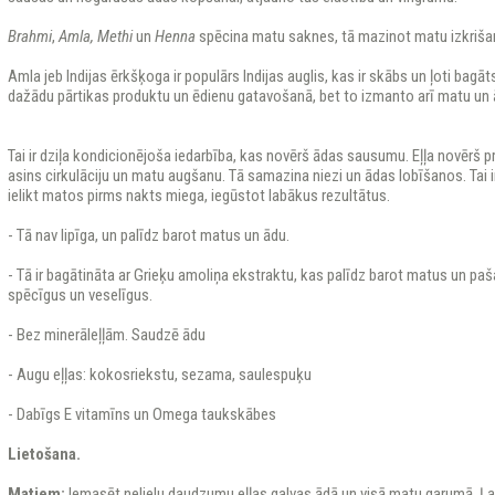
Brahmi
,
Amla, Methi
un
Henna
spēcina matu saknes, tā mazinot matu izkriša
Amla jeb Indijas ērkšķoga ir populārs Indijas auglis, kas ir skābs un ļoti bagā
dažādu pārtikas produktu un ēdienu gatavošanā, bet to izmanto arī matu un
Tai ir dziļa kondicionējoša iedarbība, kas novērš ādas sausumu. Eļļa novērš p
asins cirkulāciju un matu augšanu. Tā samazina niezi un ādas lobīšanos. Tai 
ielikt matos pirms nakts miega, iegūstot labākus rezultātus.
- Tā nav lipīga, un palīdz barot matus un ādu.
- Tā ir bagātināta ar Grieķu amoliņa ekstraktu, kas palīdz barot matus un pa
spēcīgus un veselīgus.
- Bez minerāleļļām. Saudzē ādu
- Augu eļļas: kokosriekstu, sezama, saulespuķu
- Dabīgs E vitamīns un Omega taukskābes
Lietošana.
Matiem:
Iemasēt nelielu daudzumu eļļas galvas ādā un visā matu garumā. Ļ