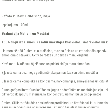
Ražotājs: Elfarm Herbalshop, Indija
Iepakojums: 100ml
Brahmi eļļa Matiem un Masāžai
100% augu izcelsmes. Nesatur mākslīgas krāsvielas, smaržvielas un k
Harmonizējošā Brahmi eļļa atslābina, mazina fizisko un emocionālo spriedzi. 
emocionālo stāvokli. Aktivizē redzes un dzirdes maņu orgānus.
Kavē matu izkrišanu, šķelšanos un priekšlaicīgu matu sirmošanu.
Eļļa ieteicama bezmiega gadījumā (skalpa masāža) un bērnu masāžai.
Eļļa ieteicama kompleksā alkoholisma, narkomānijas, smēķēšanas un citu at
Pirms garīgas literatūras lasīšanas, jogas nodarbībām un meditācijas eļļu uzk
pilnvērtīgāk apgūtu materiālu, lai koncentrētu uzmanību un disciplinētos.
Brahmi Oil lieto tādu ādas saslimšanu profilaksei un ārstēšanai, kuru iemesls 
sausas un nogurušas ādas kopšanai, atjauno tās elastību un vingrumu.