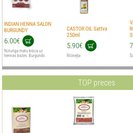
V
INDIAN HENNA SALON
CASTOR OIL Sattva
R
BURGUNDY
250ml
S
6.00€
5.90€
7
Noturīga matu krāsa uz
hennas bazes. Burgunds
Rīcineļļa
Š
TOP preces