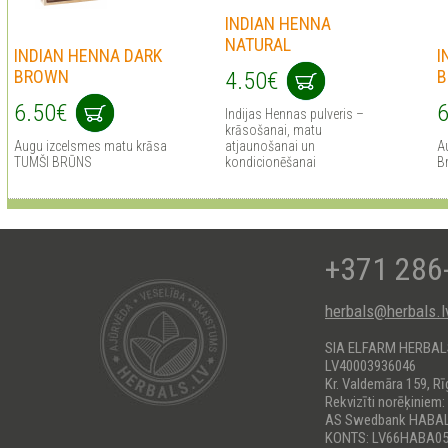
INDIAN HENNA
NATURAL
INDIAN HENNA DARK
I
BROWN
B
4.50€
6.50€
6
Indijas Hennas pulveris –
krāsošanai, matu
Augu izcelsmes matu krāsa
atjaunošanai un
A
TUMŠI BRŪNS
kondicionēšanai
B
+371 286
herbals@herbals.l
SIA ELFARM HERBA
LV40003936046
Kr. Valdemāra 159, Rī
Rekvizīti norēķiniem:
AS Swedbank HABA
KONTS: LV66HABA05