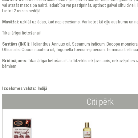
vai atstāt matos pa nakti. Iedarbību var pastiprināt, aptinot galvai siltu dviel
Lietot 2 reizes nedēļā.
Masāžai:
uzklāt uz ādas, kad nepieciešams. Var lietot kā eļļu austrumu un 
Tikai ārīgai lietošanai!
Sastāvs (INCI):
Helianthus Annuus oil, Sesamum indicum, Bacopa monniera,
Officinalis, Cocos nucifera oil, Trigonella foenum-graecum, Terminaia bellirica
Brīdinājums:
Tikai ārīgai lietošanai! Ja līdzeklis iekļuvis acīs, nekavējoties 
bērniem
Izcelsmes valsts:
Indij
Citi pērk