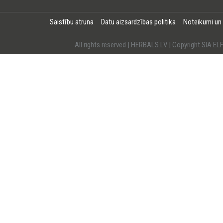
Saistību atruna
Datu aizsardzības politika
Noteikumi un
All rights reserved | HERBALS.LV | Copyright SI