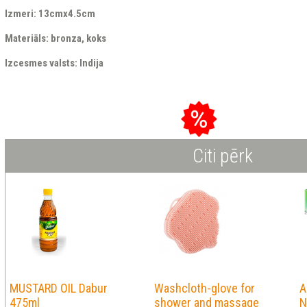
Izmeri: 13cmx4.5cm
Materiāls: bronza, koks
Izcesmes valsts: Indija
Citi pērk
MUSTARD OIL Dabur
Washcloth-glove for
A
475ml
shower and massage
N