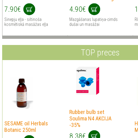
7.90€
4.90€
1
Sinepju eļļa - siltinoša
Mazgāšanas lupatiņa-cimds
Rī
kosmētiskā masāžas eļļa
dušai un masāžai
m
TOP preces
Rubber bulb set
Soulima N4 AKCIJA
SESAME oil Herbals
H
-35%
Botanic 250ml
M
8.38€