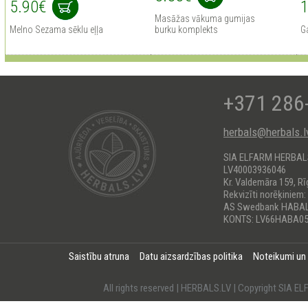
5.90€
1
Masāžas vākuma gumijas
Melno Sezama sēklu eļļa
burku komplekts
G
+371 286
herbals@herbals.l
SIA ELFARM HERBA
LV40003936046
Kr. Valdemāra 159, Rī
Rekvizīti norēķiniem:
AS Swedbank HABA
KONTS: LV66HABA05
Saistību atruna
Datu aizsardzības politika
Noteikumi un
All rights reserved | HERBALS.LV | Copyright SI