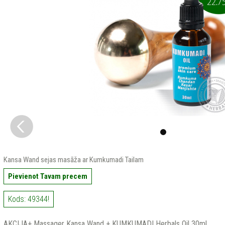
Kansa Wand sejas masāža ar Kumkumadi Tailam
Pievienot Tavam precem
Kods: 49344!
AKCIJA+ Massager Kansa Wand + KUMKUMADI Herbals Oil 30ml