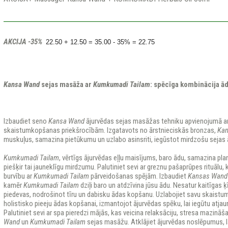
AKCIJA -35%
22.50 + 12.50 = 35.00 - 35% = 22.75
Kansa
Wand
sejas masāža ar
Kumkumadi Tailam
: spēcīga kombinācija ā
Izbaudiet seno
Kansa Wand
ājurvēdas sejas masāžas tehniku ​​apvienojumā a
skaistumkopšanas priekšrocībām. Izgatavots no ārstnieciskās bronzas,
Kan
muskuļus, samazina pietūkumu un uzlabo asinsriti, iegūstot mirdzošu sejas 
Kumkumadi Tailam
, vērtīgs ājurvēdas eļļu maisījums, baro ādu, samazina pl
piešķir tai jauneklīgu mirdzumu. Palutiniet sevi ar greznu pašaprūpes rituālu,
burvību ar
Kumkumadi Tailam
pārveidošanas spējām. Izbaudiet
Kansas Wand
kamēr
Kumkumadi Tailam
dziļi baro un atdzīvina jūsu ādu. Nesatur kaitīgas 
piedevas, nodrošinot tīru un dabisku ādas kopšanu. Uzlabojiet savu skaistu
holistisko pieeju ādas kopšanai, izmantojot ājurvēdas spēku, lai iegūtu atja
Palutiniet sevi ar spa pieredzi mājās, kas veicina relaksāciju, stresa mazinā
Wand
un
Kumkumadi Tailam
sejas masāžu. Atklājiet ājurvēdas noslēpumus, l