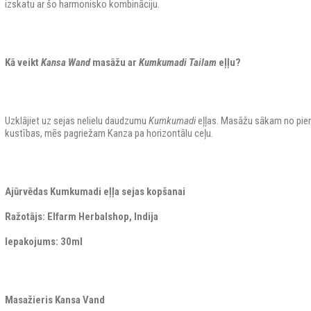
izskatu ar šo harmonisko kombināciju.
Kā veikt
Kansa
Wand
masāžu ar
Kumkumadi Tailam
eļļu?
Uzklājiet uz sejas nelielu daudzumu
Kumkumadi
eļļas. Masāžu sākam no pier
kustības, mēs pagriežam Kanza pa horizontālu ceļu.
Ajūrvēdas Kumkumadi eļļa sejas kopšanai
Ražotājs: Elfarm Herbalshop, Indija
Iepakojums: 30ml
Masažieris Kansa Vand