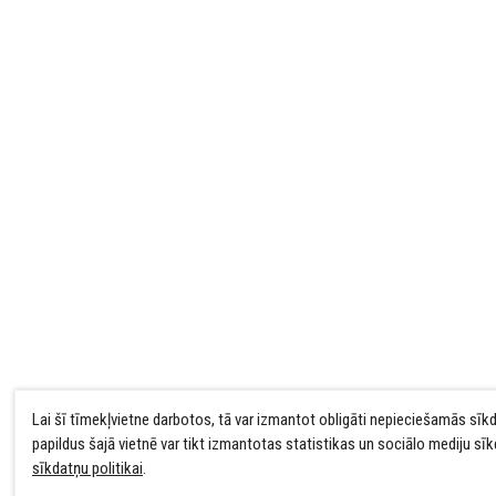
Lai šī tīmekļvietne darbotos, tā var izmantot obligāti nepieciešamās sīk
papildus šajā vietnē var tikt izmantotas statistikas un sociālo mediju sī
sīkdatņu politikai
.