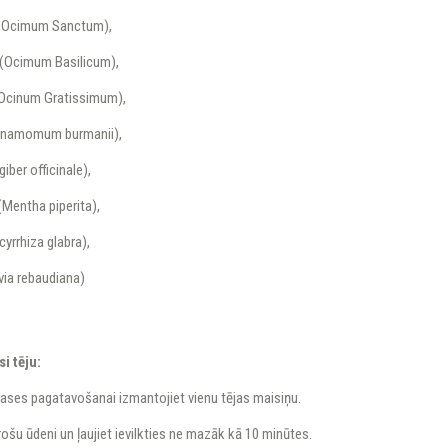
 (Ocimum Sanctum),
i (Ocimum Basilicum),
 (Ocinum Gratissimum),
innamomum burmanii),
giber officinale),
(Mentha piperita),
cyrrhiza glabra),
evia rebaudiana)
si tēju:
tases pagatavošanai izmantojiet vienu tējas maisiņu.
ārošu ūdeni un ļaujiet ievilkties ne mazāk kā 10 minūtes.