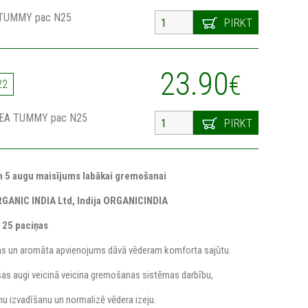
 TUMMY pac N25
PIRKT
23.90
€
22
TEA TUMMY pac N25
PIRKT
un 5 augu maisījums labākai gremošanai
RGANIC INDIA Ltd, Indija
ORGANICINDIA
 25 paciņas
ršas un aromāta apvienojums dāvā vēderam komforta sajūtu.
as augi veicinā veicina gremošanas sistēmas darbību,
nu izvadīšanu un normalizē vēdera izeju.