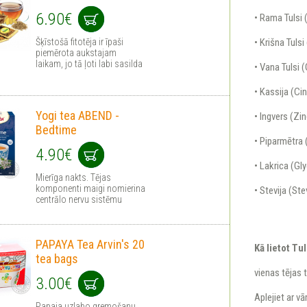
6.90€
• Rama Tulsi
Šķīstošā fitotēja ir īpaši
• Krišna Tuls
piemērota aukstajam
laikam, jo tā ļoti labi sasilda
• Vana Tulsi
• Kassija (C
Yogi tea ABEND -
• Ingvers (Zin
Bedtime
• Piparmētra 
4.90€
• Lakrica (Gly
Mierīga nakts. Tējas
komponenti maigi nomierina
• Stevija (St
centrālo nervu sistēmu
PAPAYA Tea Arvin's 20
Kā lietot Tul
tea bags
vienas tējas 
3.00€
Aplejiet ar v
Papaja uzlabo gremošanu