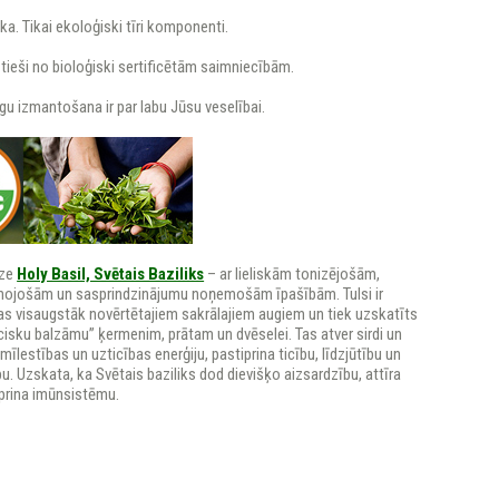
a. Tikai ekoloģiski tīri komponenti.
 tieši no bioloģiski sertificētām saimniecībām.
u izmantošana ir par labu Jūsu veselībai.
āze
Holy Basil, Svētais Baziliks
– ar lieliskām tonizējošām,
nojošām un sasprindzinājumu noņemošām īpašībām. Tulsi ir
jas visaugstāk novērtētajiem sakrālajiem augiem un tiek uzskatīts
cisku balzāmu” ķermenim, prātam un dvēselei. Tas atver sirdi un
 mīlestības un uzticības enerģiju, pastiprina ticību, līdzjūtību un
bu. Uzskata, ka Svētais baziliks dod dievišķo aizsardzību, attīra
iprina imūnsistēmu.