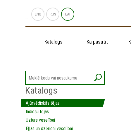
ENG
RUS
LAT
Katalogs
Kā pasūtīt
K
Katalogs
Ajūrvēdiskās tējas
Indiešu tējas
Uzturs veselībai
Eļļas un dzērieni veselībai