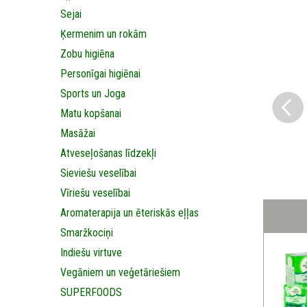
Sejai
Ķermenim un rokām
Zobu higiēna
Personīgai higiēnai
Sports un Joga
Matu kopšanai
Masāžai
Аtveseļošanas līdzekļi
Sieviešu veselībai
Vīriešu veselībai
Aromaterapija un ēteriskās eļļas
Smaržkociņi
Indiešu virtuve
Vegāniem un veģetāriešiem
SUPERFOODS