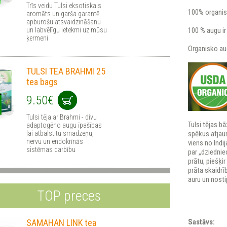
Trīs veidu Tulsi eksotiskais
100% organisk
aromāts un garša garantē
apburošu atsvaidzināšanu
un labvēlīgu ietekmi uz mūsu
100 % augu ir
ķermeni
Organisko aug
TULSI TEA BRAHMI 25
tea bags
9.50€
Tulsi tēja ar Brahmi - divu
Tulsi tējas b
adaptogēno augu īpašības
lai atbalstītu smadzeņu,
spēkus atjau
nervu un endokrīnās
viens no Indi
sistēmas darbību
par „dziednie
prātu, piešķir
prāta skaidrī
auru un nost
TOP preces
SAMAHAN LINK tea
Sastāvs: