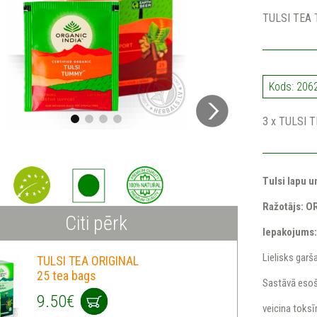
TULSI TEA
Kods: 206
3 x TULSI 
Tulsi lapu 
Ražotājs: O
Citi pērk
Iepakojums:
Lielisks ga
TULSI TEA ORIGINAL
25 tea bags
Sastāvā esoš
9.50€
veicina toksī