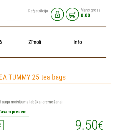
Mans grozs
Reģistrācija
0.00
6
Zīmoli
Info
TEA TUMMY 25 tea bags
 5 augu maisījums labākai gremošanai
 Tavam precem
9.50
€
2