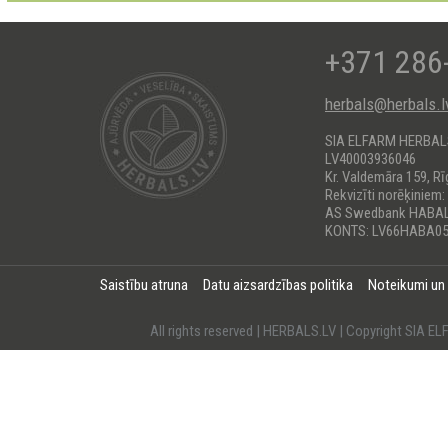
+371 286
herbals@herbals.l
SIA ELFARM HERBA
LV40003936046
Kr. Valdemāra 159, Rī
Rekvizīti norēķiniem:
AS Swedbank HABA
KONTS: LV66HABA05
Saistību atruna
Datu aizsardzības politika
Noteikumi un
All rights reserved | HERBALS.LV | Copyright SI