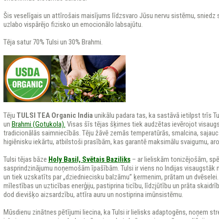
Šis veselīgais un attīrošais maisījums līdzsvaro Jūsu nervu sistēmu, sniedz
uzlabo vispārējo fizisko un emocionālo labsajūtu.
Tēja satur 70% Tulsi un 30% Brahmi.
ANICI
Tēju
TULSI TEA Organic India
unikālu padara tas, ka sastāvā ietilpst trīs T
un
Brahmi (Gotukola).
Visas šīs tējas šķirnes tiek audzētas ievērojot visau
tradicionālās saimniecībās. Tēju žāvē zemās temperatūrās, smalcina, sajauc
higiēnisku iekārtu, atbilstoši prasībām, kas garantē maksimālu svaigumu, ar
Tulsi tējas bāze
Holy Basil, Svētais Baziliks
– ar lieliskām tonizējošām, s
sasprindzinājumu noņemošām īpašībām. Tulsi ir viens no Indijas visaugstāk 
un tiek uzskatīts par „dziedniecisku balzāmu” ķermenim, prātam un dvēselei. Ta
mīlestības un uzticības enerģiju, pastiprina ticību, līdzjūtību un prāta skaidrī
dod dievišķo aizsardzību, attīra auru un nostiprina imūnsistēmu.
Mūsdienu zinātnes pētījumi liecina, ka Tulsi ir lielisks adaptogēns, noņem stre