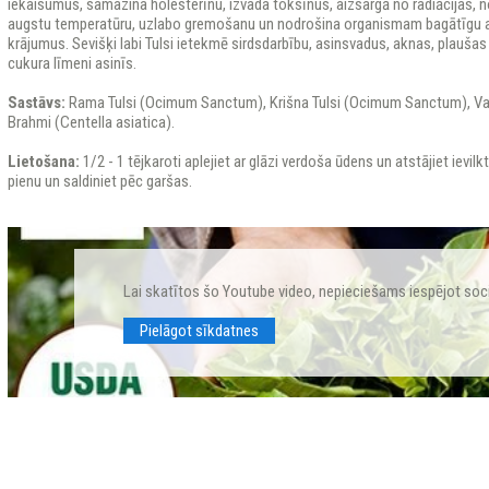
iekaisumus, samazina holesterīnu, izvada toksīnus, aizsargā no radiācijas, n
augstu temperatūru, uzlabo gremošanu un nodrošina organismam bagātīgu ant
krājumus. Sevišķi labi Tulsi ietekmē sirdsdarbību, asinsvadus, aknas, plaušas
cukura līmeni asinīs.
Sastāvs:
Rama Tulsi (Ocimum Sanctum), Krišna Tulsi (Ocimum Sanctum), Va
Brahmi (Centella asiatica).
Lietošana:
1/2 - 1 tējkaroti aplejiet ar glāzi verdoša ūdens un atstājiet ievilk
pienu un saldiniet pēc garšas.
Lai skatītos šo Youtube video, nepieciešams iespējot soc
Pielāgot sīkdatnes
NDIA