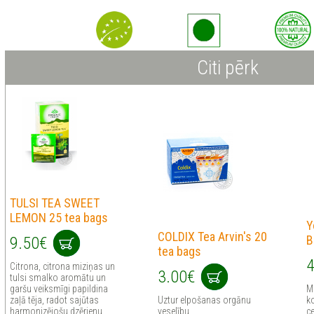
Citi pērk
TULSI TEA SWEET
LEMON 25 tea bags
Y
COLDIX Tea Arvin's 20
B
9.50€
tea bags
4
Citrona, citrona miziņas un
3.00€
tulsi smalko aromātu un
garšu veiksmīgi papildina
Mi
zaļā tēja, radot sajūtas
Uztur elpošanas orgānu
k
harmonizējošu dzērienu
veselību
ce