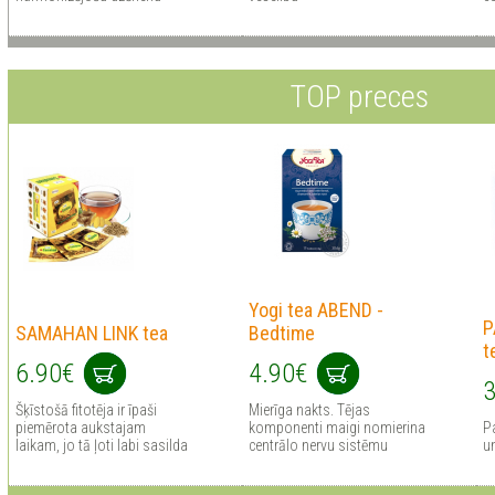
TOP preces
Yogi tea ABEND -
P
SAMAHAN LINK tea
Bedtime
t
6.90€
4.90€
3
Šķīstošā fitotēja ir īpaši
Mierīga nakts. Tējas
piemērota aukstajam
komponenti maigi nomierina
P
laikam, jo tā ļoti labi sasilda
centrālo nervu sistēmu
u