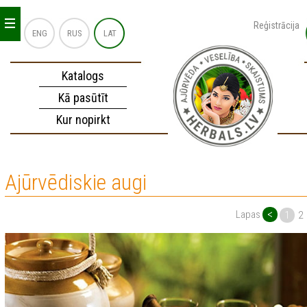
_
_
_
Reģistrācija
ENG
RUS
LAT
Katalogs
Kā pasūtīt
Kur nopirkt
Ajūrvēdiskie augi
<
Lapas
1
2