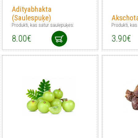
Adityabhakta
(Saulespuķe)
Akschota
Produkti, kas satur saulepuķes:
Produkti, kas
8.00€
3.90€