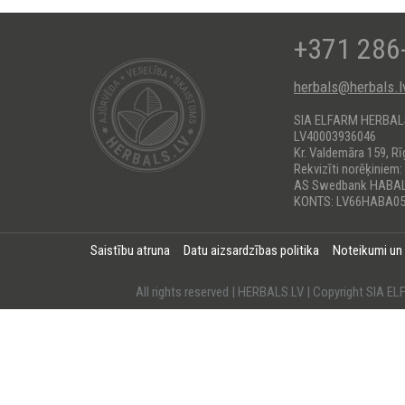
+371 286
herbals@herbals.l
SIA ELFARM HERBA
LV40003936046
Kr. Valdemāra 159, Rī
Rekvizīti norēķiniem:
AS Swedbank HABA
KONTS: LV66HABA05
Saistību atruna
Datu aizsardzības politika
Noteikumi un
All rights reserved | HERBALS.LV | Copyright SI