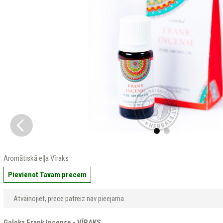
Aromātiskā eļļa Vīraks
Pievienot Tavam precem
Atvainojiet, prece patreiz nav pieejama.
Goloka Frank Incense - VĪRAKS