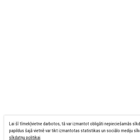
Lai šī tīmekļvietne darbotos, tā var izmantot obligāti nepieciešamās sīk
papildus šajā vietnē var tikt izmantotas statistikas un sociālo mediju sī
sīkdatņu politikai
.