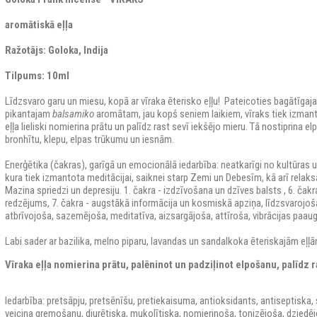
aromātiskā eļļa
Ražotājs: Goloka, Indija
Tilpums: 10ml
Līdzsvaro garu un miesu, kopā ar vīraka ēterisko eļļu! Pateicoties bagātīgaj
pikantajam
balsamiko
aromātam, jau kopš seniem laikiem, vīraks tiek izmanto
eļļa lieliski nomierina prātu un palīdz rast sevī iekšējo mieru. Tā nostiprina e
bronhītu, klepu, elpas trūkumu un iesnām.
Enerģētika (čakras), garīgā un emocionālā iedarbība: neatkarīgi no kultūras un r
kura tiek izmantota meditācijai, saiknei starp Zemi un Debesīm, kā arī relaksā
Mazina spriedzi un depresiju. 1. čakra - izdzīvošana un dzīves balsts , 6. čakr
redzējums, 7. čakra - augstākā informācija un kosmiskā apziņa, līdzsvarojoša,
atbrīvojoša, sazemējoša, meditatīva, aizsargājoša, attīroša, vibrācijas paaug
Labi sader ar bazilika, melno piparu, lavandas un sandalkoka ēteriskajām eļļā
Vīraka eļļa nomierina prātu, palēninot un padziļinot elpošanu, palīdz r
Iedarbība:
pretsāpju, pretsēnīšu, pretiekaisuma, antioksidants, antiseptiska
veicina gremošanu, diurētiska, mukolītiska, nomierinoša, tonizējoša, dziedējo