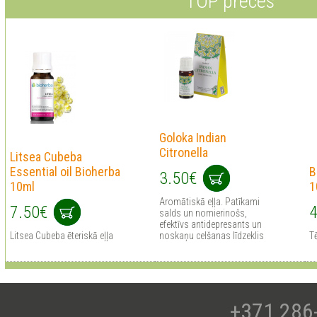
TOP preces
Goloka Indian
Citronella
Litsea Cubeba
Essential oil Bioherba
B
3.50€
10ml
1
Aromātiskā eļļa. Patīkami
7.50€
4
salds un nomierinošs,
efektīvs antidepresants un
Litsea Cubeba ēteriskā eļļa
noskaņu celšanas līdzeklis
Tē
+371 286