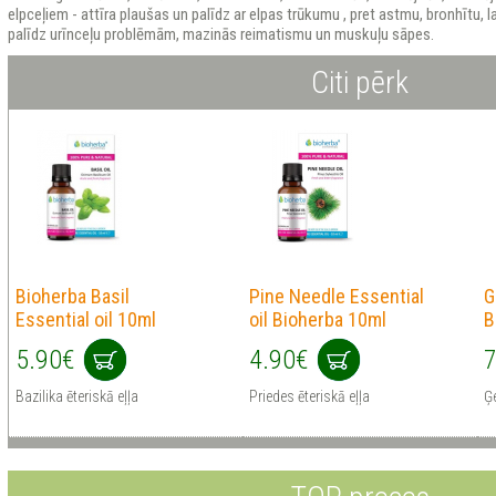
elpceļiem - attīra plaušas un palīdz ar elpas trūkumu , pret astmu, bronhītu, 
palīdz urīnceļu problēmām, mazinās reimatismu un muskuļu sāpes.
Citi pērk
Bioherba Basil
Pine Needle Essential
G
Essential oil 10ml
oil Bioherba 10ml
B
5.90€
4.90€
7
Bazilika ēteriskā eļļa
Priedes ēteriskā eļļa
Ģe