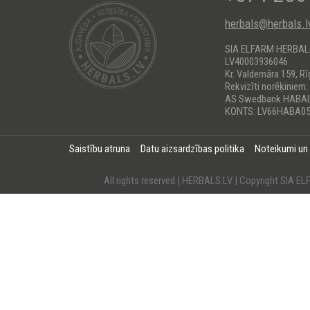
herbals@herbals.l
SIA ELFARM HERBA
LV40003936046
Kr. Valdemāra 159, Rī
Rekvizīti norēķiniem:
AS Swedbank HABA
KONTS: LV66HABA05
Saistību atruna
Datu aizsardzības politika
Noteikumi un
All rights reserved | HERBALS.LV | Copyright SI