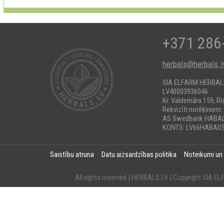
+371 286
herbals@herbals.l
SIA ELFARM HERBA
LV40003936046
Kr. Valdemāra 159, Rī
Rekvizīti norēķiniem:
AS Swedbank HABA
KONTS: LV66HABA05
Saistību atruna
Datu aizsardzības politika
Noteikumi un
All rights reserved | HERBALS.LV | Copyright SI