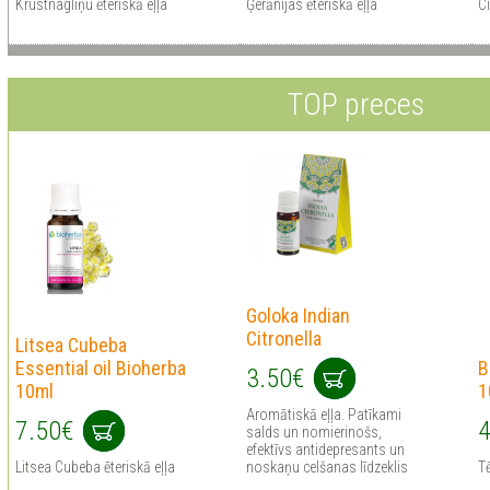
Krustnagliņu ēteriskā eļļa
Ģerānijas ēteriskā eļļa
Ci
TOP preces
Goloka Indian
Citronella
Litsea Cubeba
Essential oil Bioherba
B
3.50€
10ml
1
Aromātiskā eļļa. Patīkami
7.50€
4
salds un nomierinošs,
efektīvs antidepresants un
Litsea Cubeba ēteriskā eļļa
noskaņu celšanas līdzeklis
Tē