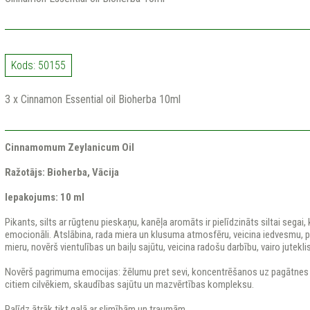
Kods: 50155
3 x Cinnamon Essential oil Bioherba 10ml
Cinnamomum Zeylanicum Oil
Ražotājs: Bioherba, Vācija
Iepakojums: 10 ml
Pikants, silts ar rūgtenu pieskaņu, kanēļa aromāts ir pielīdzināts siltai segai, 
emocionāli. Atslābina, rada miera un klusuma atmosfēru, veicina iedvesmu, pi
mieru, novērš vientulības un baiļu sajūtu, veicina radošu darbību, vairo jutekl
Novērš pagrimuma emocijas: žēlumu pret sevi, koncentrēšanos uz pagātnes 
citiem cilvēkiem, skaudības sajūtu un mazvērtības kompleksu.
Palīdz ātrāk tikt galā ar slimībām un traumām.