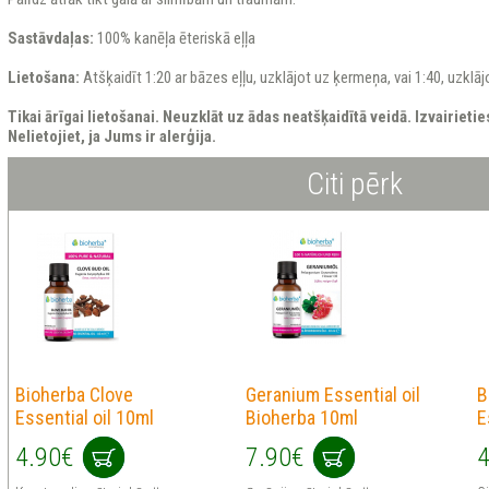
Sastāvdaļas:
100% kanēļa ēteriskā eļļa
Lietošana:
Atšķaidīt 1:20 ar bāzes eļļu, uzklājot uz ķermeņa, vai 1:40, uzklāj
Tikai ārīgai lietošanai. Neuzklāt uz ādas neatšķaidītā veidā. Izvairieti
Nelietojiet, ja Jums ir alerģija.
Citi pērk
Bioherba Clove
Geranium Essential oil
B
Essential oil 10ml
Bioherba 10ml
E
4.90€
7.90€
4