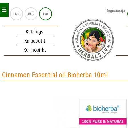
_
_
_
Reģistrācija
ENG
RUS
LAT
Katalogs
Kā pasūtīt
Kur nopirkt
Cinnamon Essential oil Bioherba 10ml