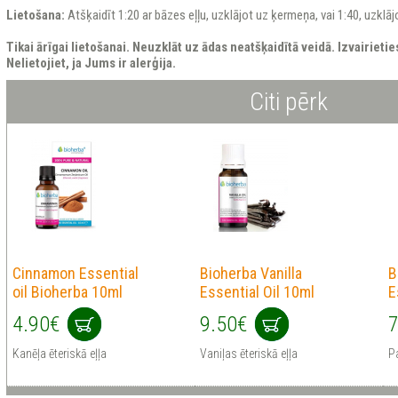
Lietošana:
Atšķaidīt 1:20 ar bāzes eļļu, uzklājot uz ķermeņa, vai 1:40, uzklāj
Tikai ārīgai lietošanai. Neuzklāt uz ādas neatšķaidītā veidā. Izvairieti
Nelietojiet, ja Jums ir alerģija.
Citi pērk
Cinnamon Essential
Bioherba Vanilla
B
oil Bioherba 10ml
Essential Oil 10ml
E
4.90€
9.50€
7
Kanēļa ēteriskā eļļa
Vaniļas ēteriskā eļļa
Pa