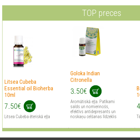
TOP preces
Goloka Indian
Citronella
Litsea Cubeba
Essential oil Bioherba
B
3.50€
10ml
1
Aromātiskā eļļa. Patīkami
7.50€
4
salds un nomierinošs,
efektīvs antidepresants un
Litsea Cubeba ēteriskā eļļa
noskaņu celšanas līdzeklis
Tē