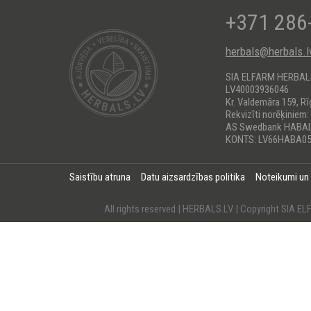
+371 286
herbals@herbals.l
SIA ELFARM HERBA
LV40003936046
Kr. Valdemāra 159, Rī
Rekvizīti norēķiniem:
AS Swedbank HABA
KONTS: LV66HABA05
Saistību atruna
Datu aizsardzības politika
Noteikumi un
All rights reserved | HERBALS.LV | Copyright SI