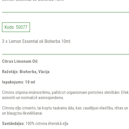
Kods: 50077
3 x Lemon Essential oil Bioherba 10ml
Citrus
Limonum
Oil
Ražotājs: Bioherba, Vācija
Iepakojums: 10 ml
Citrons stiprina imūnsistēmu, palīdzot organismam pretoties slimībām. Efektī
asinsriti un normalizē asinsspiedienu.
Citronu eļļu izmanto, lai koptu taukainu ādu, kas zaudējusi elastību, rētas u
un blaugznu likvidēšanai.
Sastāvdaļas:
100% citrona ēteriskā eļļa