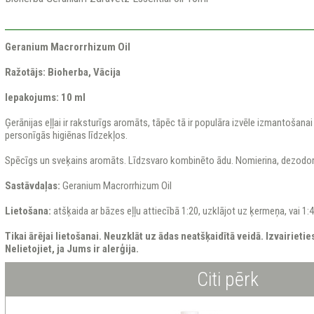
Geranium Macrorrhizum Oil
Ražotājs: Bioherba, Vācija
Iepakojums: 10 ml
Ģerānijas eļļai ir raksturīgs aromāts, tāpēc tā ir populāra izvēle izmantošana
personīgās higiēnas līdzekļos.
Spēcīgs un sveķains aromāts. Līdzsvaro kombinēto ādu. Nomierina, dezodor
Sastāvdaļas:
Geranium Macrorrhizum Oil
Lietošana:
atšķaida ar bāzes eļļu attiecībā 1:20, uzklājot uz ķermeņa, vai 1:4
Tikai ārējai lietošanai. Neuzklāt uz ādas neatšķaidītā veidā. Izvairieti
Nelietojiet, ja Jums ir alerģija.
Citi pērk