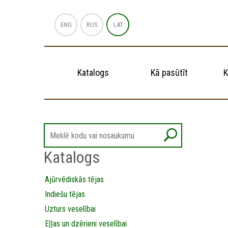
ENG
RUS
LAT
Katalogs
Kā pasūtīt
K
Katalogs
Ajūrvēdiskās tējas
Indiešu tējas
Uzturs veselībai
Eļļas un dzērieni veselībai