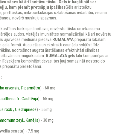
āvu sāpes kā ārī locitāvu tūsku. Gels ir bagātināts ar
eļļu, kam piemīt pretsāpju īpašības
Gēls ar izteiktu
, prettūskas, mikrocirkulācijas uzlabošanas iedarbību, veicina
šanos, novērš muskuļu spazmas.
 kustības funkcijas locītavai, novērstu tūsku un iekaisuma
ārtējos audos, vietējās imunitātes normalizācijai, kā arī novērstu
mu ajurvēdas medicīna piedāvā
RUMALAYA
preparātu lokālam
 gela formā. Augu eļļas un ekstrakti caur ādu nokļūst līdz
ēklim, nodrošinot augstu ārstēšanas efektivitāti slimības
ocītavām un mugurkaulam.
RUMALAYA
gels labi komponējas ar
m līdzekļiem kombinējot devas, tas ļauj samazināt nesteroido
 preparātu pielietošanu.
):
ha arvensis, Piparmētra
) - 60 mg
aultheria fr., Gaultērija
) - 55 mg
us roxb., Ciedrupriede
) - 55 mg
amomum zeyl., Kanēļis
) - 30 mg
wellia serrata) - 7,5 mg