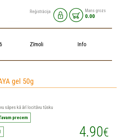
Mans grozs
Reģistrācija
0.00
6
Zīmoli
Info
YA gel 50g
vu sāpes kā ārī locitāvu tūsku
 Tavam precem
4.90
€
8