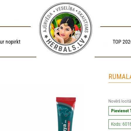
ur nopirkt
TOP 202
RUMALA
Novērš locitā
Pievienot
Kods: 601