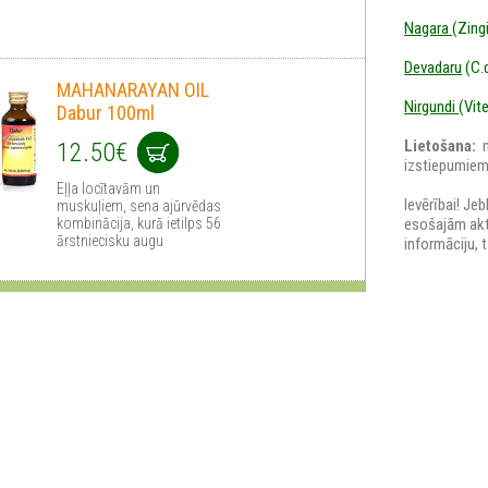
Nagara
(Zingi
Devadaru
(C.d
MAHANARAYAN OIL
Nirgundi
(Vit
Dabur 100ml
Lietošana:
12.50€
izstiepumiem
Eļļa locītavām un
Ievērībai! Je
muskuļiem, sena ajūrvēdas
kombinācija, kurā ietilps 56
esošajām aktī
ārstniecisku augu
informāciju, 