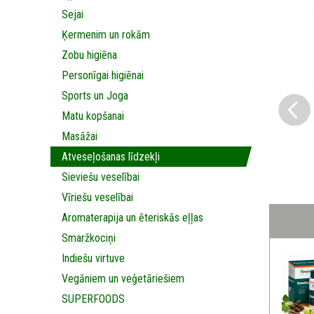
Sejai
Ķermenim un rokām
Zobu higiēna
Personīgai higiēnai
Sports un Joga
Matu kopšanai
Masāžai
Аtveseļošanas līdzekļi
Sieviešu veselībai
Vīriešu veselībai
Aromaterapija un ēteriskās eļļas
Smaržkociņi
Indiešu virtuve
Vegāniem un veģetāriešiem
SUPERFOODS