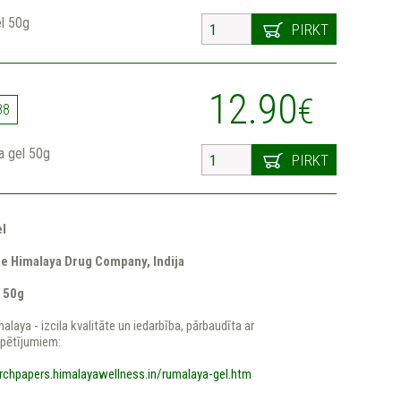
l 50g
PIRKT
12.90
€
88
a gel 50g
PIRKT
el
he Himalaya Drug Company, Indija
 50g
laya - izcila kvalitāte un iedarbība, pārbaudīta ar
 pētījumiem:
archpapers.himalayawellness.in/rumalaya-gel.htm