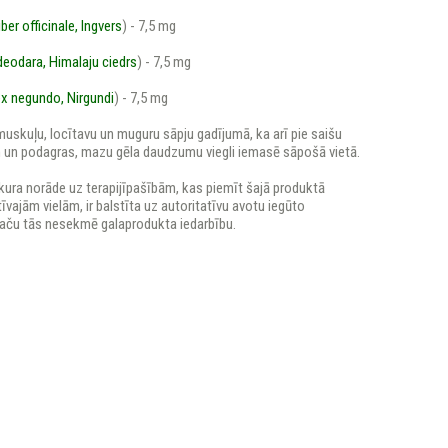
ber officinale, Ingvers
) - 7,5 mg
eodara, Himalaju ciedrs
) - 7,5 mg
ex negundo, Nirgundi
) - 7,5 mg
muskuļu, locītavu un muguru sāpju gadījumā, ka arī pie saišu
 un podagras, mazu gēla daudzumu viegli iemasē sāpošā vietā.
bkura norāde uz terapijīpašībām, kas piemīt šajā produktā
vajām vielām, ir balstīta uz autoritatīvu avotu iegūto
taču tās nesekmē galaprodukta iedarbību.