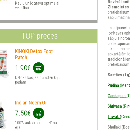
Novērš locit
Kaulu un locītavu optimālai
Ziemcietes 
veselībai
pretiekaisuma
sāpju mazinā
Lai atjaunotu
locītavas apk
TOP preces
sāpju sindro
pielietojumam
iekaisuma per
KINOKI Detox Foot
apkartējām l
Patch
tradicionālie
pretiekaisuma
1.90€
Sastāvs.(1g
Detoksikācijas plāksteri kāju
pēdām
Pudina
(Ment
Gandapura
(G
Indian Neem Oil
Shrivasa
(Pin
7.50€
Thwak
(Cinn
100% auksti spiesta Nīma
Shallaki (Bos
eļļa