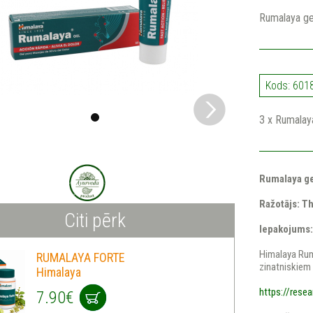
Rumalaya ge
Kods: 601
3 x Rumalay
Rumalaya g
Ražotājs: T
Citi pērk
Iepakojums:
Himalaya Ruma
RUMALAYA FORTE
zinatniskiem
Himalaya
https://rese
7.90€