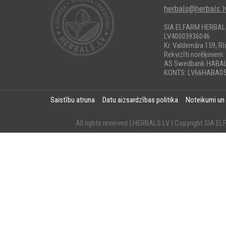
herbals@herbals.l
SIA ELFARM HERBA
LV40003936046
Kr. Valdemāra 159, Rī
Rekvizīti norēķiniem:
AS Swedbank HABA
KONTS: LV66HABA05
Saistību atruna
Datu aizsardzības politika
Noteikumi un
All rights reserved | HERBALS.LV | Copyright SI