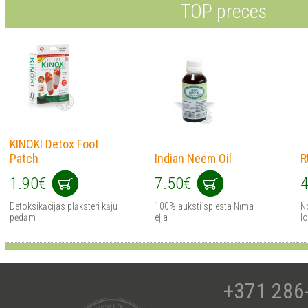
TOP preces
KINOKI Detox Foot
Patch
Indian Neem Oil
R
1.90€
7.50€
4
Detoksikācijas plāksteri kāju
100% auksti spiesta Nīma
No
pēdām
eļļa
lo
+371 286