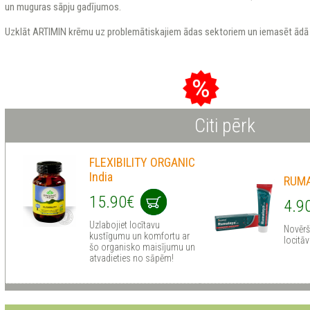
un muguras sāpju gadījumos.
Uzklāt ARTIMIN krēmu uz problemātiskajiem ādas sektoriem un iemasēt ādā lī
Citi pērk
FLEXIBILITY ORGANIC
India
RUMA
15.90€
4.9
Uzlabojiet locītavu
Novērš
kustīgumu un komfortu ar
locitā
šo organisko maisījumu un
atvadieties no sāpēm!