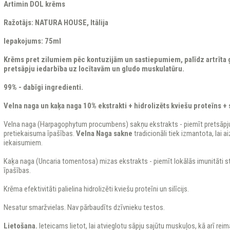
Artimin DOL krēms
Ražotājs: NATURA HOUSE, Itālija
Iepakojums: 75ml
Krēms pret zilumiem pēc kontuzijām un sastiepumiem, palīdz artrīta
pretsāpju iedarbība uz locītavām un gludo muskulatūru.
99% - dabīgi ingredienti.
Velna naga un kaķa naga 10% ekstrakti + hidrolizēts kviešu proteīns + s
Velna naga (Harpagophytum procumbens) sakņu ekstrakts - piemīt pretsāpj
pretiekaisuma īpašības.
Velna Naga sakne
tradicionāli tiek izmantota, lai 
iekaisumiem.
Kaķa naga (Uncaria tomentosa) mizas ekstrakts - piemīt lokālās imunitāti s
īpašības.
Krēma efektivitāti palielina hidrolizēti kviešu proteīni un silīcijs.
Nesatur smaržvielas. Nav pārbaudīts dzīvnieku testos.
Lietošana.
Ieteicams lietot, lai atvieglotu sāpju sajūtu muskuļos, kā arī rei