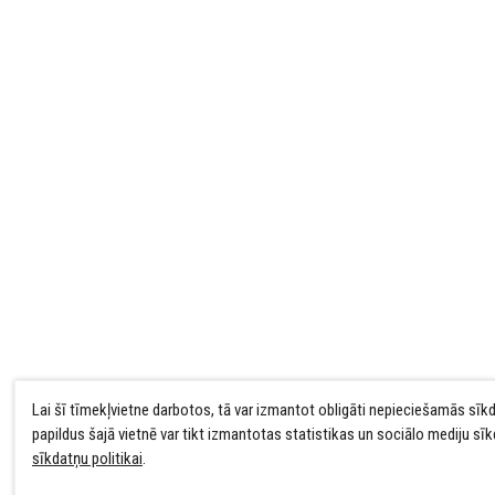
Lai šī tīmekļvietne darbotos, tā var izmantot obligāti nepieciešamās sīk
papildus šajā vietnē var tikt izmantotas statistikas un sociālo mediju sī
sīkdatņu politikai
.