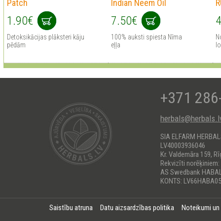
Patch
Indian Neem Oil
R
1.90€
7.50€
4
Detoksikācijas plāksteri kāju
100% auksti spiesta Nīma
No
pēdām
eļļa
lo
+371 286
herbals@herbals.l
SIA ELFARM HERBA
LV40003936046
Kr. Valdemāra 159, Rī
Rekvizīti norēķiniem:
AS Swedbank HABA
KONTS: LV66HABA05
Saistību atruna
Datu aizsardzības politika
Noteikumi un