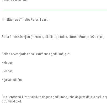
Inhālācijas zīmulis Polar Bear .
Satur ēteriskās eļļas (mentols, eikalipta, pirolas, citronmētras, priežu eļļas).
Palīdz atveseļoties saaukstēšanas gadījumā, pie:
• klepus
• iesnas
• galvassāpēm
Ērts lietošanā. Lietot aizlikta deguna gadījumos, inhalāciju veidā, cik bieži n
otru turot ciet.