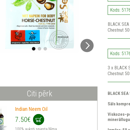
Kods: 517
BLACK SEA 
Chestnut 5
Kods: 517
3 x BLACK 
Chestnut 5
Citi pērk
BLACK SEA 
Sāls kompre
Indian Neem Oil
Viskozes–po
7.50€
minerāllugu
100% auksti spiesta Nīma