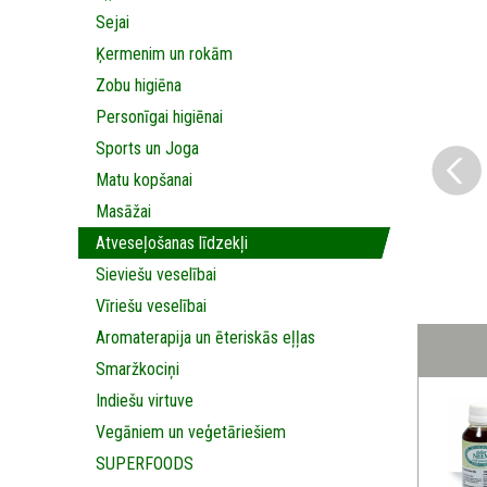
Sejai
Ķermenim un rokām
Zobu higiēna
Personīgai higiēnai
Sports un Joga
Matu kopšanai
Masāžai
Аtveseļošanas līdzekļi
Sieviešu veselībai
Vīriešu veselībai
Aromaterapija un ēteriskās eļļas
Smaržkociņi
Indiešu virtuve
Vegāniem un veģetāriešiem
SUPERFOODS