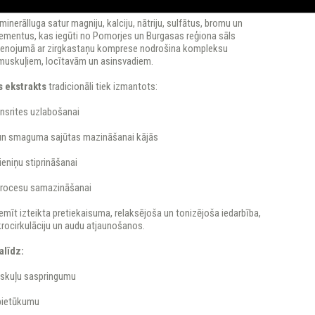
minerālluga satur magniju, kalciju, nātriju, sulfātus, bromu un
lementus, kas iegūti no Pomorjes un Burgasas reģiona sāls
ienojumā ar zirgkastaņu komprese nodrošina kompleksu
 muskuļiem, locītavām un asinsvadiem.
s ekstrakts
tradicionāli tiek izmantots:
insrites uzlabošanai
un smaguma sajūtas mazināšanai kājās
ieniņu stiprināšanai
procesu samazināšanai
mīt izteikta pretiekaisuma, relaksējoša un tonizējoša iedarbība,
krocirkulāciju un audu atjaunošanos.
līdz:
skuļu saspringumu
pietūkumu