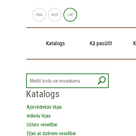
ENG
RUS
LAT
Katalogs
Kā pasūtīt
K
Katalogs
Ajūrvēdiskās tējas
Indiešu tējas
Uzturs veselībai
Eļļas un dzērieni veselībai