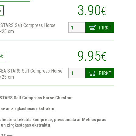
3.90
€
6
STARS Salt Compress Horse
PIRKT
0×25 cm
9.95
€
66
SEA STARS Salt Compress Horse
PIRKT
0×25 cm
STARS Salt Compress Horse Chestnut
se ar zirgkastaņas ekstraktu
liestera tekstila komprese, piesūcināta ar Melnās jūras
 un zirgkastaņas ekstraktu