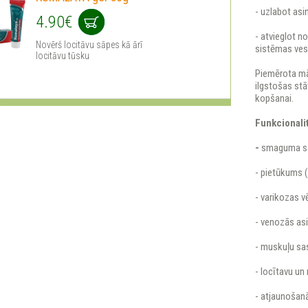
- uzlabot asin
4.90€
- atvieglot n
Novērš locitāvu sāpes kā ārī
sistēmas ves
locitāvu tūsku
Piemērota mā
ilgstošas stā
kopšanai.
Funkcionali
-
smaguma sa
- pietūkums 
- varikozas 
- venozās asi
- muskuļu s
- locītavu u
- atjaunošanā