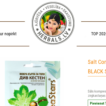
ur nopirkt
TOP 202
Salt Co
BLACK 
Sāls komprese
zirgkastaņas
Pievienot