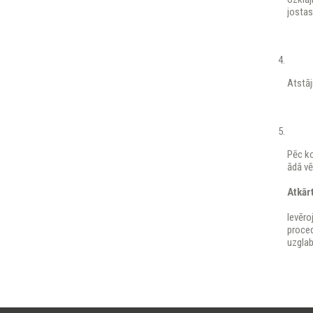
jostas
Atstāj
Pēc k
ādā vē
Atkār
Ievēro
proced
uzglab