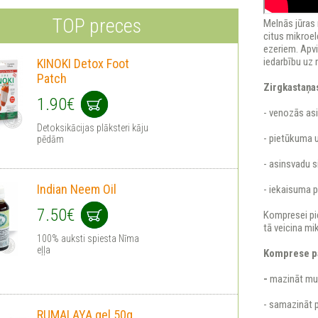
TOP preces
Melnās jūras 
citus mikroe
ezeriem. Apv
iedarbību uz
KINOKI Detox Foot
Patch
Zirgkastaņa
1.90€
- venozās as
Detoksikācijas plāksteri kāju
- pietūkuma 
pēdām
- asinsvadu s
Indian Neem Oil
- iekaisuma 
7.50€
Kompresei pie
tā veicina mi
100% auksti spiesta Nīma
eļļa
Komprese pa
-
mazināt mu
- samazināt 
RUMALAYA gel 50g