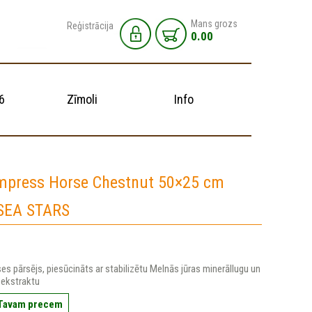
Mans grozs
Reģistrācija
0.00
6
Zīmoli
Info
mpress Horse Chestnut 50×25 cm
SEA STARS
s pārsējs, piesūcināts ar stabilizētu Melnās jūras minerāllugu un
 ekstraktu
 Tavam precem