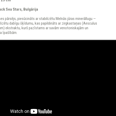
× 25 cm
ack Sea Stars, Bulgārija
s pārsējs, piesūcināts ar stabilizētu Melnās jūras minerāllugu —
lizētu dabīgu šķīdumu, kas papildināts ar zirgkastaņas (Aesculus
m) ekstraktu, kurš pazīstams ar savām venotoniskajām un
a īpašībām.