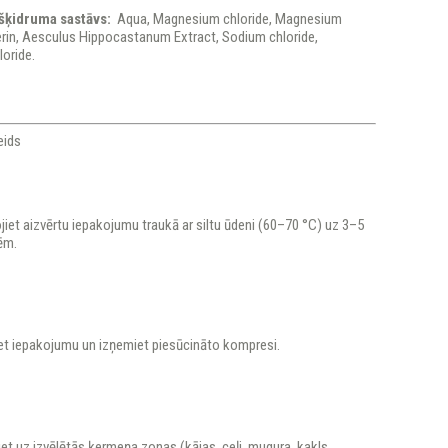
šķidruma sastāvs:
Aqua, Magnesium chloride, Magnesium
erin, Aesculus Hippocastanum Extract, Sodium chloride,
oride.
eids
ojiet aizvērtu iepakojumu traukā ar siltu ūdeni (60–70 °C) uz 3–5
ēm.
et iepakojumu un izņemiet piesūcināto kompresi.
iet uz izvēlētās ķermeņa zonas (kājas, ceļi, mugura, kakls,