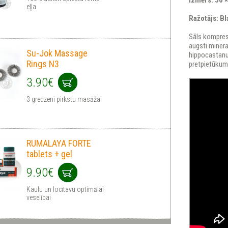
Izmērs:
50 
eļļa
Ražotājs:
Bl
Sāls komprese
augsti minera
Su-Jok Massage
hippocastanu
Rings N3
pretpietūkum
3.90€
3 gredzeni pirkstu masāžai
RUMALAYA FORTE
tablets + gel
9.90€
Kaulu un locītavu optimālai
veselībai