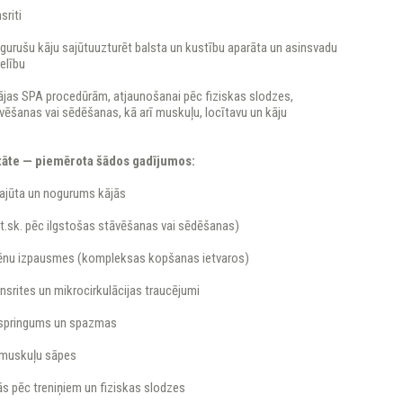
sriti
ogurušu kāju sajūtuuzturēt balsta un kustību aparāta un asinsvadu
elību
jas SPA procedūrām, atjaunošanai pēc fiziskas slodzes,
vēšanas vai sēdēšanas, kā arī muskuļu, locītavu un kāju
tāte — piemērota šādos gadījumos:
jūta un nogurums kājās
(t.sk. pēc ilgstošas stāvēšanas vai sēdēšanas)
vēnu izpausmes (kompleksas kopšanas ietvaros)
nsrites un mikrocirkulācijas traucējumi
aspringums un spazmas
n muskuļu sāpes
s pēc treniņiem un fiziskas slodzes