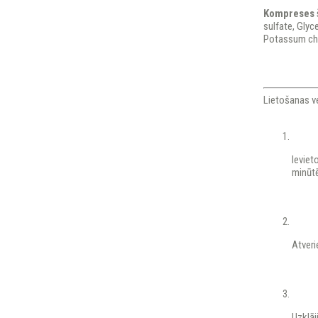
Kompreses 
sulfate, Glyc
Potassum chl
Lietošanas v
Ieviet
minūt
Atveri
Uzklāj