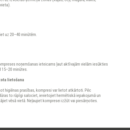
vieta).
iet uz 20–40 minūtēm.
ompreses noņemšanas ieteicams ļaut aktīvajām vielām iesūkties
l 15–20 minūtes.
tota lietošana
jot higiēnas prasības, kompresi var lietot atkārtoti. Pēc
ūras to rūpīgi salociet, ievietojiet hermētiskā iepakojumā un
ājiet vēsā vietā. Neļaujiet kompresei izžūt vai piesārņoties.