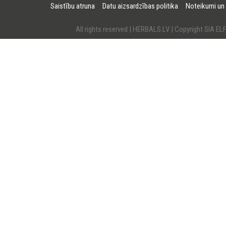
Saistību atruna
Datu aizsardzības politika
Noteikumi un
All rights reserved | HERBALS.LV | Copyright SI