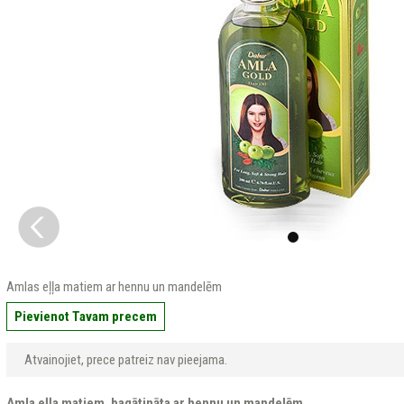
Amlas eļļa matiem ar hennu un mandelēm
Pievienot Tavam precem
Atvainojiet, prece patreiz nav pieejama.
Amla eļļa matiem, bagātināta ar hennu un mandelēm