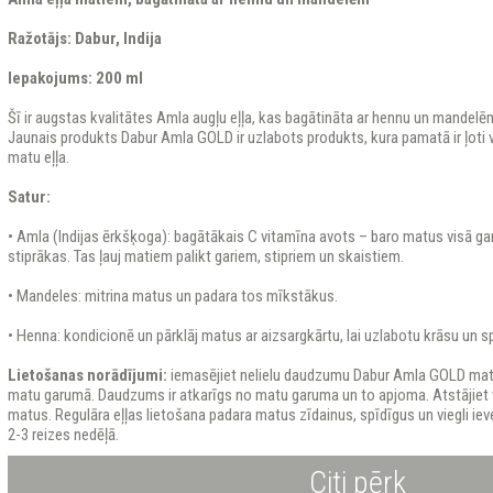
Ražotājs: Dabur, Indija
Iepakojums: 200 ml
Šī ir augstas kvalitātes Amla augļu eļļa, kas bagātināta ar hennu un mandelē
Jaunais produkts Dabur Amla GOLD ir uzlabots produkts, kura pamatā ir ļoti
matu eļļa.
Satur:
• Amla (Indijas ērkšķoga): bagātākais C vitamīna avots – baro matus visā 
stiprākas. Tas ļauj matiem palikt gariem, stipriem un skaistiem.
• Mandeles: mitrina matus un padara tos mīkstākus.
• Henna: kondicionē un pārklāj matus ar aizsargkārtu, lai uzlabotu krāsu un 
Lietošanas norādījumi:
iemasējiet nelielu daudzumu Dabur Amla GOLD matu 
matu garumā. Daudzums ir atkarīgs no matu garuma un to apjoma. Atstājiet v
matus. Regulāra eļļas lietošana padara matus zīdainus, spīdīgus un viegli ie
2-3 reizes nedēļā.
Citi pērk