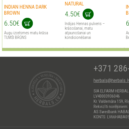
NATURAL
INDIAN HENNA DARK
I
BROWN
B
4.50€
6.50€
6
Indijas Hennas pulveris –
krāsošanai, matu
Augu izcelsmes matu krāsa
atjaunošanai un
A
TUMŠI BRŪNS
kondicionēšanai
B
+371 286
herbals@herbals.l
SIA ELFARM HERBA
LV40003936046
Kr. Valdemāra 159, Rī
Rekvizīti norēķiniem:
AS Swedbank HABA
KONTS: LV66HABA05