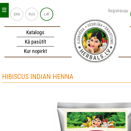
_
_
_
Reģistrācija
ENG
RUS
LAT
Katalogs
Kā pasūtīt
Kur nopirkt
HIBISCUS INDIAN HENNA