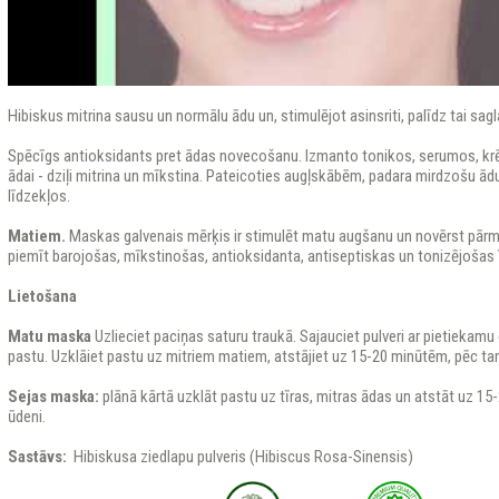
Hibiskus mitrina sausu un normālu ādu un, stimulējot asinsriti, palīdz tai sag
Spēcīgs antioksidants pret ādas novecošanu. Izmanto tonikos, serumos, krēm
ādai - dziļi mitrina un mīkstina. Pateicoties augļskābēm, padara mirdzošu 
līdzekļos.
Matiem.
Maskas galvenais mērķis ir stimulēt matu augšanu un novērst pārm
piemīt barojošas, mīkstinošas, antioksidanta, antiseptiskas un tonizējošas 
Lietošana
Matu maska
Uzlieciet paciņas saturu traukā. Sajauciet pulveri ar pietiekam
pastu. Uzklāiet pastu uz mitriem matiem, atstājiet uz 15-20 minūtēm, pēc tam
Sejas maska:
plānā kārtā uzklāt pastu uz tīras, mitras ādas un atstāt uz 15
ūdeni.
Sastāvs:
Hibiskusa ziedlapu pulveris (Hibiscus Rosa-Sinensis)