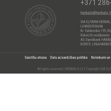
+371 286
herbals@herbals.l
SIA ELFARM HERBA
LV40003936046
Kr. Valdemāra 159, Rī
Rekvizīti norēķiniem:
AS Swedbank HABA
KONTS: LV66HABA05
Saistību atruna
Datu aizsardzības politika
Noteikumi un
All rights reserved | HERBALS.LV | Copyright SI