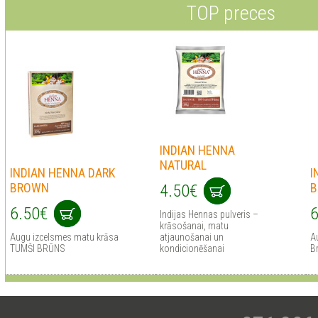
TOP preces
INDIAN HENNA
NATURAL
INDIAN HENNA DARK
I
BROWN
B
4.50€
6.50€
6
Indijas Hennas pulveris –
krāsošanai, matu
Augu izcelsmes matu krāsa
atjaunošanai un
A
TUMŠI BRŪNS
kondicionēšanai
B