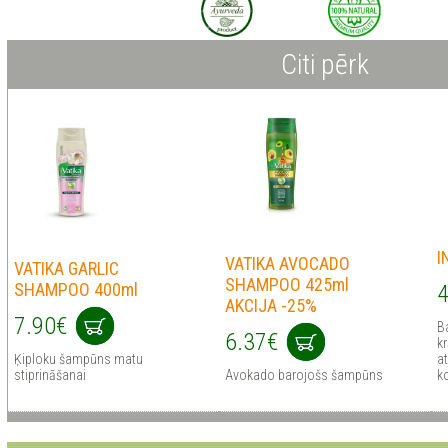
Citi pērk
I
VATIKA AVOCADO
VATIKA GARLIC
SHAMPOO 425ml
SHAMPOO 400ml
4
AKCIJA -25%
7.90€
B
6.37€
k
Ķiploku šampūns matu
a
stiprināšanai
Avokado barojošs šampūns
k