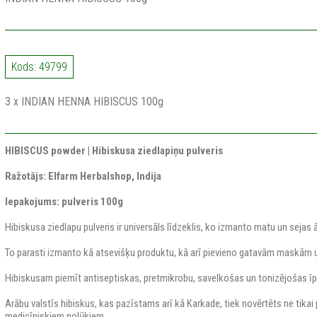
Kods: 49799
3 x INDIAN HENNA HIBISCUS 100g
HIBISCUS powder
| Hibiskusa ziedlapiņu pulveris
Ražotājs: Elfarm Herbalshop, Indija
Iepakojums: pulveris 100g
Hibiskusa ziedlapu pulveris ir universāls līdzeklis, ko izmanto matu un sejas
To parasti izmanto kā atsevišķu produktu, kā arī pievieno gatavām maskām
Hibiskusam piemīt antiseptiskas, pretmikrobu, savelkošas un tonizējošas īp
Arābu valstīs hibiskus, kas pazīstams arī kā Karkade, tiek novērtēts ne tikai
medicīniskiem nolūkiem.