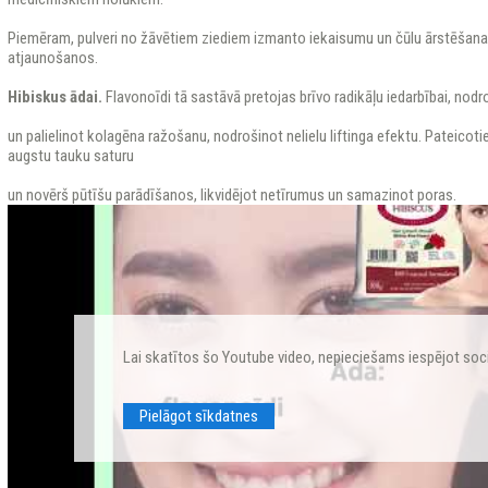
Piemēram, pulveri no žāvētiem ziediem izmanto iekaisumu un čūlu ārstēšanai
atjaunošanos.
Hibiskus ādai.
Flavonoīdi tā sastāvā pretojas brīvo radikāļu iedarbībai, nod
un palielinot kolagēna ražošanu, nodrošinot nelielu liftinga efektu. Pateicoti
augstu tauku saturu
un novērš pūtīšu parādīšanos, likvidējot netīrumus un samazinot poras.
Lai skatītos šo Youtube video, nepieciešams iespējot soc
Pielāgot sīkdatnes