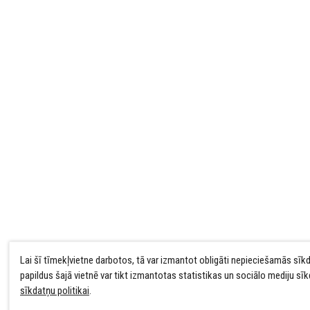
Lai šī tīmekļvietne darbotos, tā var izmantot obligāti nepieciešamās sīk
papildus šajā vietnē var tikt izmantotas statistikas un sociālo mediju sī
sīkdatņu politikai
.