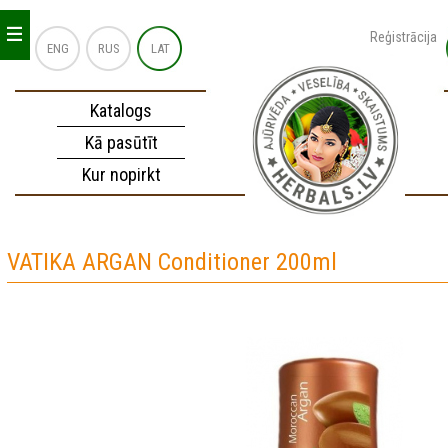
_
_
_
Reģistrācija
ENG
RUS
LAT
Katalogs
Kā pasūtīt
Kur nopirkt
VATIKA ARGAN Conditioner 200ml