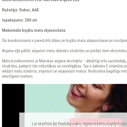
Ražotājs: Dabur, AAE
Iepakojums: 200 ml
Maksimāla bojātu matu atjaunošana
Šis kondicionieris ir paredzēts blāvu un bojātu matu atjaunošanai un nostipri
Argana eļļa palīdz atjaunot matu dabisko struktūru un piešķir tiem eksotisku
Matu kondicionieris ar Marokas argana ekstraktu – ārkārtīgi retu sastāvdaļu,
struktūru, padarot tās mīkstākas un veselīgākas. Tas ir dabisks E vitamīna un
iekļūst matu stiebros, stiprinot un atjaunojot matus. Nodrošina bagātīgu mi
elastīgiem matiem.
Lai skatītos šo Youtube video, nepieciešams iespējot soc