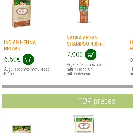
VATIKA ARGAN
INDIAN HENNA
H
SHAMPOO 400ml
BROWN
H
7.90€
6.50€
5
Argana šampūns matu
Augu izcelsmes matu krāsa.
mitrināšanai un
Hi
Brūns
mīkstināšanai
m
TOP preces