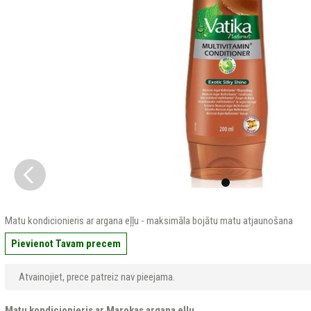
Matu kondicionieris ar argana eļļu - maksimāla bojātu matu atjaunošana
Pievienot Tavam precem
Atvainojiet, prece patreiz nav pieejama.
Matu kondicionieris ar Marokas argana eļlu