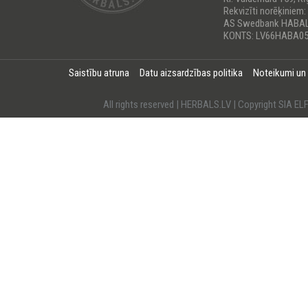
Rekvizīti norēķiniem:
AS Swedbank HABA
KONTS: LV66HABA05
Saistību atruna
Datu aizsardzības politika
Noteikumi un
All rights reserved | HERBALS.LV | Copyright SI