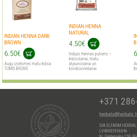
INDIAN HENNA
NATURAL
INDIAN HENNA DARK
I
BROWN
B
4.50€
6.50€
6
Indijas Hennas pulveris –
krāsošanai, matu
Augu izcelsmes matu krāsa
atjaunošanai un
A
TUMŠI BRŪNS
kondicionēšanai
B
+371 286
herbals@herbals.l
SIA ELFARM HERBA
LV40003936046
Kr. Valdemāra 159, Rī