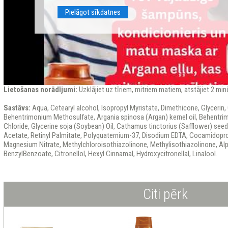
Pielāgot sīkdatnes
Lietošanas norādījumi:
Uzklājiet uz tīriem, mitriem matiem, atstājiet 2 minū
Sastāvs:
Aqua, Cetearyl alcohol, Isopropyl Myristate, Dimethicone, Glycerin,
Behentrimonium Methosulfate, Argania spinosa (Argan) kernel oil, Behentr
Chloride, Glycerine soja (Soybean) Oil, Cathamus tinctorius (Safflower) seed 
Acetate, Retinyl Palmitate, Polyquaternium-37, Disodium EDTA, Cocamidopro
Magnesium Nitrate, Methylchloroisothiazolinone, Methylisothiazolinone, Al
BenzylBenzoate, Citronellol, Hexyl Cinnamal, Hydroxycitronellal, Linalool.
Citi pērk