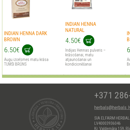
INDIAN HENNA
NATURAL
INDIAN HENNA DARK
I
BROWN
B
4.50€
6.50€
6
Indijas Hennas pulveris –
krāsošanai, matu
Augu izcelsmes matu krāsa
atjaunošanai un
A
TUMŠI BRŪNS
kondicionēšanai
B
+371 286
herbals@herbals.l
SIA ELFARM HERBA
LV40003936046
Kr. Valdemāra 159, Rī