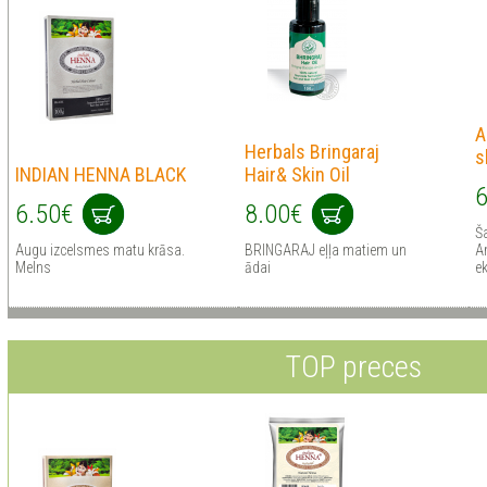
A
Herbals Bringaraj
s
INDIAN HENNA BLACK
Hair& Skin Oil
6
6.50€
8.00€
Š
Augu izcelsmes matu krāsa.
BRINGARAJ eļļa matiem un
A
Melns
ādai
e
TOP preces