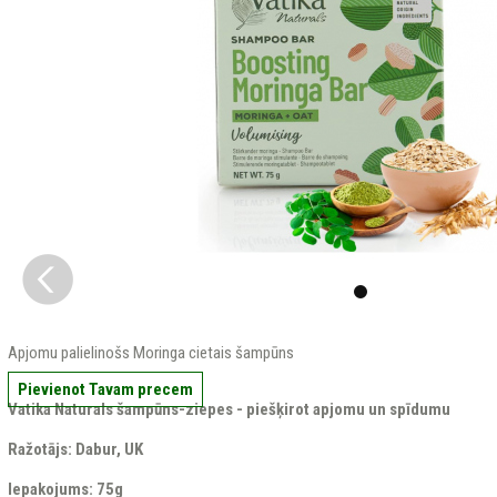
Apjomu palielinošs Moringa cietais šampūns
Pievienot Tavam precem
Vatika Naturals šampūns-ziepes - piešķirot apjomu un spīdumu
Ražotājs: Dabur, UK
Iepakojums: 75g