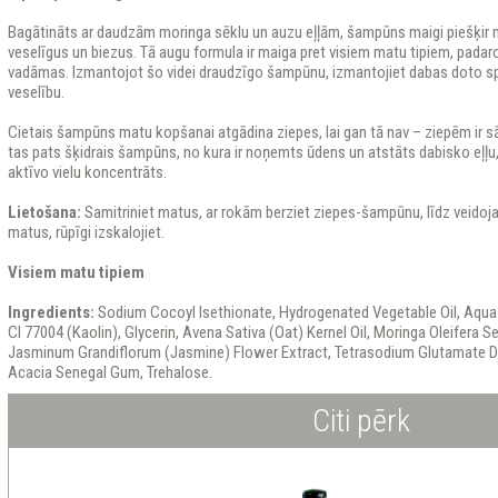
Bagātināts ar daudzām moringa sēklu un auzu eļļām, šampūns maigi piešķir
veselīgus un biezus. Tā augu formula ir maiga pret visiem matu tipiem, padaro
vadāmas. Izmantojot šo videi draudzīgo šampūnu, izmantojiet dabas doto s
veselību.
Cietais šampūns matu kopšanai atgādina ziepes, lai gan tā nav – ziepēm ir s
tas pats šķidrais šampūns, no kura ir noņemts ūdens un atstāts dabisko eļļu
aktīvo vielu koncentrāts.
Lietošana:
Samitriniet matus, ar rokām berziet ziepes-šampūnu, līdz veidoja
matus, rūpīgi izskalojiet.
Visiem matu tipiem
Ingredients:
Sodium Cocoyl Isethionate, Hydrogenated Vegetable Oil, Aqua (
Cl 77004 (Kaolin), Glycerin, Avena Sativa (Oat) Kernel Oil, Moringa Oleifera S
Jasminum Grandiflorum (Jasmine) Flower Extract, Tetrasodium Glutamate Diac
Acacia Senegal Gum, Trehalose.
Citi pērk