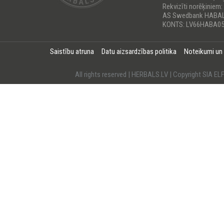
Rekvizīti norēķiniem:
AS Swedbank HABA
KONTS: LV66HABA05
Saistību atruna
Datu aizsardzības politika
Noteikumi un
All rights reserved | HERBALS.LV | Copyright SI