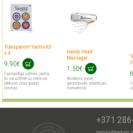
Transparent Yantra Kit
Handy Head
x 4
T
Massager
Y
9.90€
1.50€
6
Сaurspīdīga uzlīmes Jantra,
ko var uzlīmēt uz stikla vai
Atslābina, paceļ
jebkuras citas gludas
garastāvokli, iedarbojas
Сa
virsmas
nomierinoši
J
+371 286
herbals@herbals.l