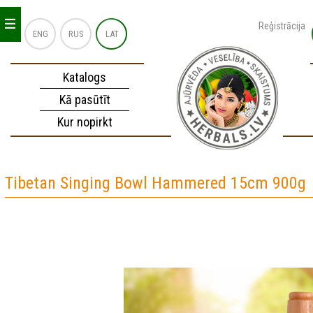
_
_
_
Reģistrācija
ENG
RUS
LAT
Katalogs
Kā pasūtīt
Kur nopirkt
Tibetan Singing Bowl Hammered 15cm 900g