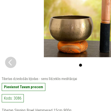
Tibetas dziedošās bļodas - sens līdzeklis meditācijai
Pievienot Tavam precem
Kods: 3086
Tibetan Singing Bowl Hammered 15cm 900g