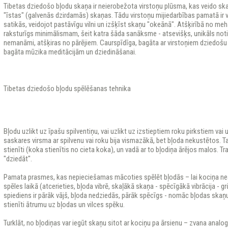
Tibetas dziedošo bļodu skaņa ir neierobežota virstoņu plūsma, kas veido ska
"īstas" (galvenās dzirdamās) skaņas. Tādu virstoņu mijiedarbības pamatā ir v
satikās, veidojot pastāvīgu vilni un izšķīst skaņu "okeānā". Atšķirībā no me
raksturīgs minimālismam, šeit katra šāda sanāksme - atsevišķs, unikāls not
nemanāmi, atšķiras no pārējiem. Caurspīdīga, bagāta ar virstoņiem dziedošu 
bagāta mūzika meditācijām un dziedināšanai.
Tibetas dziedošo bļodu spēlēšanas tehnika
Bļodu uzlikt uz īpašu spilventiņu, vai uzlikt uz izstieptiem roku pirkstiem vai u
saskares virsma ar spilvenu vai roku bija vismazākā, bet bļoda nekustētos. T
stienīti (koka stienītis no cieta koka), un vadā ar to bļodiņa ārējos malos. Tr
"dziedāt".
Pamata prasmes, kas nepieciešamas mācoties spēlēt bļodās – lai kociņa nea
spēles laikā (atcerieties, bļoda vibrē, skaļākā skaņa - spēcīgākā vibrācija - gr
spiediens ir pārāk vājš, bļoda nedziedās, pārāk spēcīgs - nomāc bļodas skaņ
stienīti ātrumu uz bļodas un vilces spēku.
Turklāt, no bļodiņas var iegūt skaņu sitot ar kociņu pa ārsienu – zvana anal