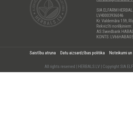
SIA ELFARM HERBA
LV40003936046
Kr. Valdemāra 159, Rī
Rekvizīti norēķiniem:
AS Swedbank HABA
KONTS: LV66HABA05
Saistību atruna
Datu aizsardzības politika
Noteikumi un
All rights reserved | HERBALS.LV | Copyright SI