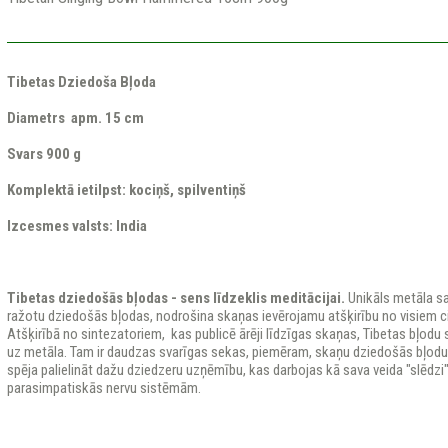
Tibetas
Dziedoša Bļoda
Diametrs apm. 15 cm
Svars 900 g
Komplektā ietilpst: kociņš, spilventiņš
Izcesmes valsts: India
Tibetas dziedošās bļodas - sens līdzeklis meditācijai.
Unikāls metāla sa
ražotu dziedošās bļodas, nodrošina skaņas ievērojamu atšķirību no visiem 
Atšķirībā no sintezatoriem, kas publicē ārēji līdzīgas skaņas, Tibetas bļod
uz metāla. Tam ir daudzas svarīgas sekas, piemēram, skaņu dziedošās bļodu 
spēja palielināt dažu dziedzeru uzņēmību, kas darbojas kā sava veida "slēdzi
parasimpatiskās nervu sistēmām.