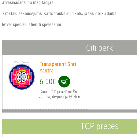
atvasināšanai no meditācijas.
7 metālu sakausējums. Katrs trauks ir unikāls, jo tas ir roku darbs.
Ietvēr speciālu stienīti spēlēšanai.
Citi pērk
Transparent Shri
Yantra
6.50€
Сaurspīdīga uzlīme Šri
Jantra, divpusēja Ø14cm
TOP preces