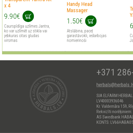
Handy Head
x 4
T
Massager
Y
9.90€
1.50€
6
Сaurspīdīga uzlīmes Jantra,
ko var uzlīmēt uz stikla vai
Atslābina, paceļ
jebkuras citas gludas
garastāvokli, iedarbojas
Сa
virsmas
nomierinoši
J
+371 286
herbals@herbals.l
SIA ELFARM HERBA
LV40003936046
Kr. Valdemāra 159, Rī
Rekvizīti norēķiniem:
AS Swedbank HABA
KONTS: LV66HABA05