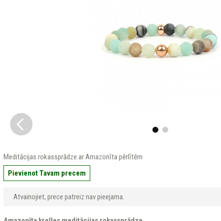
Meditācijas rokassprādze ar Amazonīta pērlītēm
Pievienot Tavam precem
Atvainojiet, prece patreiz nav pieejama.
Amazonīta krelles meditācijas rokassprādze