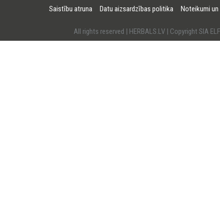
Saistību atruna
Datu aizsardzības politika
Noteikumi un
All rights reserved | HERBALS.LV | Copyright SI