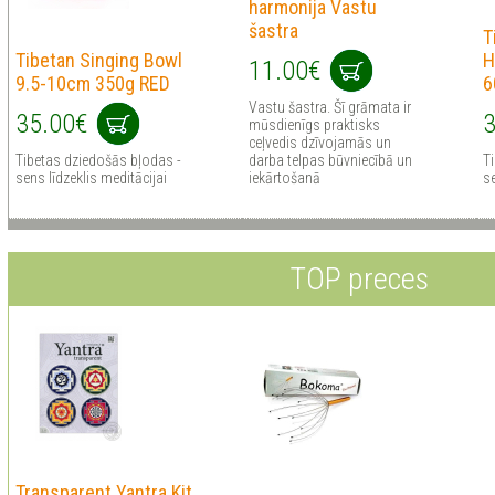
harmonija Vastu
šastra
T
Tibetan Singing Bowl
H
11.00€
9.5-10cm 350g RED
6
Vastu šastra. Šī grāmata ir
35.00€
3
mūsdienīgs praktisks
ceļvedis dzīvojamās un
Tibetas dziedošās bļodas -
darba telpas būvniecībā un
T
sens līdzeklis meditācijai
iekārtošanā
se
TOP preces
Transparent Yantra Kit