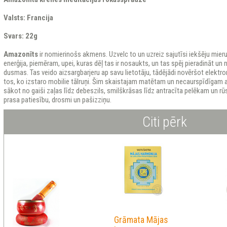
Valsts: Francija
Svars: 22g
Amazonīts
ir nomierinošs akmens. Uzvelc to un uzreiz sajutīsi iekšēju mieru
enerģija, piemēram, upei, kuras dēļ tas ir nosaukts, un tas spēj pieradināt un
dusmas. Tas veido aizsargbarjeru ap savu lietotāju, tādējādi novēršot elekt
tos, ko izstaro mobilie tālruņi. Šim skaistajam matētam un necaurspīdīgam ak
sākot no gaiši zaļas līdz debeszils, smilškrāsas līdz antracīta pelēkam un r
prasa patiesību, drosmi un pašizziņu.
Citi pērk
Grāmata Mājas