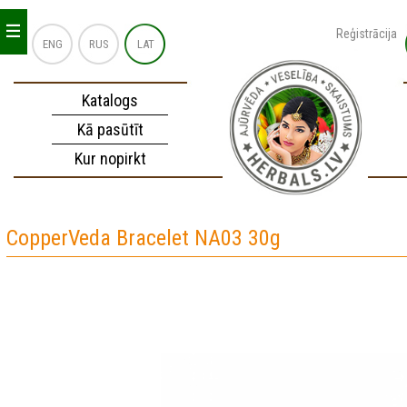
_
_
_
Reģistrācija
ENG
RUS
LAT
Katalogs
Kā pasūtīt
Kur nopirkt
CopperVeda Bracelet NA03 30g