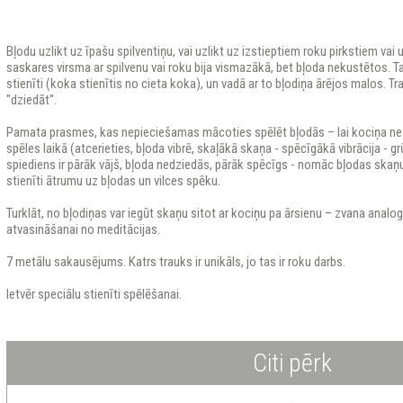
Bļodu uzlikt uz īpašu spilventiņu, vai uzlikt uz izstieptiem roku pirkstiem vai u
saskares virsma ar spilvenu vai roku bija vismazākā, bet bļoda nekustētos. T
stienīti (koka stienītis no cieta koka), un vadā ar to bļodiņa ārējos malos. Tr
"dziedāt".
Pamata prasmes, kas nepieciešamas mācoties spēlēt bļodās – lai kociņa nea
spēles laikā (atcerieties, bļoda vibrē, skaļākā skaņa - spēcīgākā vibrācija - gr
spiediens ir pārāk vājš, bļoda nedziedās, pārāk spēcīgs - nomāc bļodas skaņ
stienīti ātrumu uz bļodas un vilces spēku.
Turklāt, no bļodiņas var iegūt skaņu sitot ar kociņu pa ārsienu – zvana anal
atvasināšanai no meditācijas.
7 metālu sakausējums. Katrs trauks ir unikāls, jo tas ir roku darbs.
Ietvēr speciālu stienīti spēlēšanai.
Citi pērk