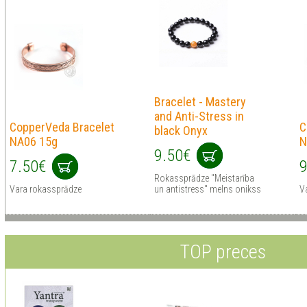
Bracelet - Mastery
and Anti-Stress in
CopperVeda Bracelet
C
black Onyx
NA06 15g
N
9.50€
7.50€
9
Rokassprādze "Meistarība
Vara rokassprādze
un antistress" melns onikss
V
TOP preces