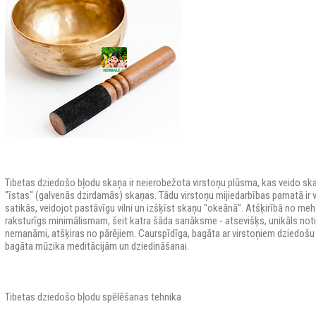
Tibetas dziedošo bļodu skaņa ir neierobežota virstoņu plūsma, kas veido ska
"īstas" (galvenās dzirdamās) skaņas. Tādu virstoņu mijiedarbības pamatā ir v
satikās, veidojot pastāvīgu vilni un izšķīst skaņu "okeānā". Atšķirībā no me
raksturīgs minimālismam, šeit katra šāda sanāksme - atsevišķs, unikāls not
nemanāmi, atšķiras no pārējiem. Caurspīdīga, bagāta ar virstoņiem dziedošu 
bagāta mūzika meditācijām un dziedināšanai.
Tibetas dziedošo bļodu spēlēšanas tehnika