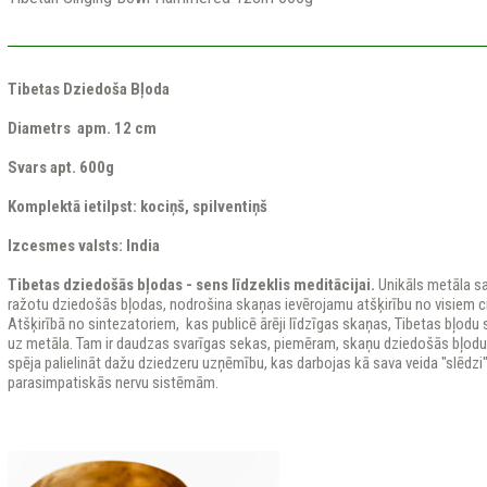
Tibetas
Dziedoša Bļoda
Diametrs apm. 12 cm
Svars apt. 600g
Komplektā ietilpst: kociņš, spilventiņš
Izcesmes valsts: India
Tibetas dziedošās bļodas - sens līdzeklis meditācijai.
Unikāls metāla sa
ražotu dziedošās bļodas, nodrošina skaņas ievērojamu atšķirību no visiem 
Atšķirībā no sintezatoriem, kas publicē ārēji līdzīgas skaņas, Tibetas bļod
uz metāla. Tam ir daudzas svarīgas sekas, piemēram, skaņu dziedošās bļodu 
spēja palielināt dažu dziedzeru uzņēmību, kas darbojas kā sava veida "slēdzi
parasimpatiskās nervu sistēmām.