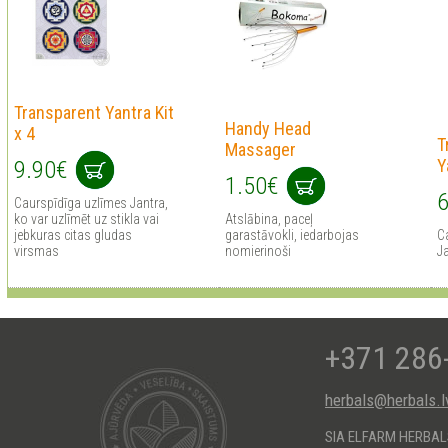
Transparent Yantra Kit
Handy Head
x 4
T
Massager
Y
9.90€
1.50€
6
Сaurspīdīga uzlīmes Jantra,
ko var uzlīmēt uz stikla vai
Atslābina, paceļ
jebkuras citas gludas
garastāvokli, iedarbojas
Сa
virsmas
nomierinoši
J
+371 286
herbals@herbals.l
SIA ELFARM HERBA