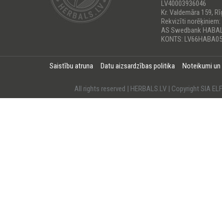
LV40003936046
Kr. Valdemāra 159, Rī
Rekvizīti norēķiniem:
AS Swedbank HABA
KONTS: LV66HABA05
Saistību atruna
Datu aizsardzības politika
Noteikumi un
All rights reserved | HERBALS.LV | Copyright SI