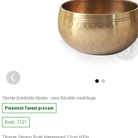
Tibetas dziedošās bļodas - sens līdzeklis meditācijai
Pievienot Tavam precem
Kods: 1121
Tibetan Singing Bowl Hammered 12cm 600g