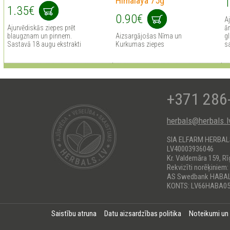
Himalaya 75g
1
1.35€
0.90€
A
Ajurvēdiskās ziepes prēt
ā
blaugznam un pinnem.
Aizsargājošas Nīma un
gl
Sastavā 18 augu ekstrakti
Kurkumas ziepes
sa
+371 286
herbals@herbals.l
SIA ELFARM HERBA
LV40003936046
Kr. Valdemāra 159, Rī
Rekvizīti norēķiniem:
AS Swedbank HABA
KONTS: LV66HABA05
Saistību atruna
Datu aizsardzības politika
Noteikumi un