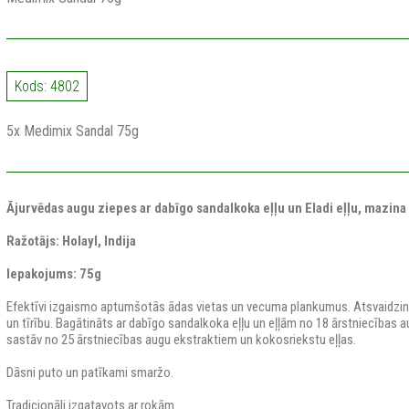
Kods: 4802
5x Medimix Sandal 75g
Ājurvēdas augu ziepes ar dabīgo sandalkoka eļļu un Eladi eļļu, mazin
Ražotājs: Holayl, Indija
Iepakojums: 75g
Efektīvi izgaismo aptumšotās ādas vietas un vecuma plankumus. Atsvaidzin
un tīrību. Bagātināts ar dabīgo sandalkoka eļļu un eļļām no 18 ārstniecības aug
sastāv no 25 ārstniecības augu ekstraktiem un kokosriekstu eļļas.
Dāsni puto un patīkami smaržo.
Tradicionāli izgatavots ar rokām.