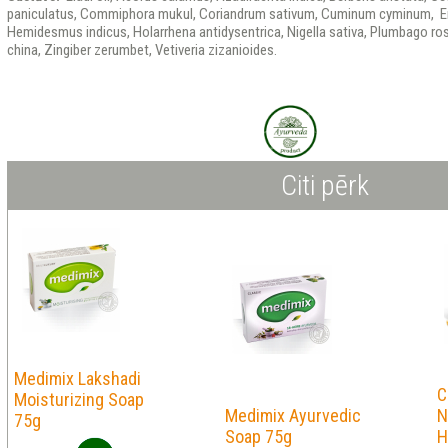
paniculatus, Commiphora mukul, Coriandrum sativum, Cuminum cyminum, Embe
Hemidesmus indicus, Holarrhena antidysentrica, Nigella sativa, Plumbago rose
china, Zingiber zerumbet, Vetiveria zizanioides.
Citi pērk
Medimix Lakshadi
C
Moisturizing Soap
Medimix Ayurvedic
N
75g
Soap 75g
H