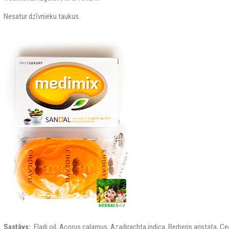
Nesatur dzīvnieku taukus.
Sastāvs:
Eladi oil, Acorus calamus, Azadirachta indica, Berberis aristata, C