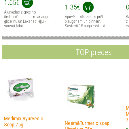
1.65€
1.35€
0
Ajūrvēdas ziepes no
ārstniecības augiem ar augu
Ajurvēdiskās ziepes prēt
B
glicerīnu un Lakshadi eļļu -
blaugznam un pinnem.
z
sausai ādai.
Sastavā 18 augu ekstrakti
e
TOP preces
M
M
Medimix Ayurvedic
7
Neem&Turmeric soap
Soap 75g