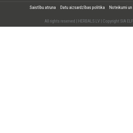
Saistību atruna
Datu aizsardzības politika
Noteikumi un
All rights reserved | HERBALS.LV | Copyright SI