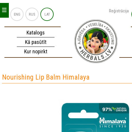
_
_
_
Reģistrācija
ENG
RUS
LAT
Katalogs
Kā pasūtīt
Kur nopirkt
Nourishing Lip Balm Himalaya