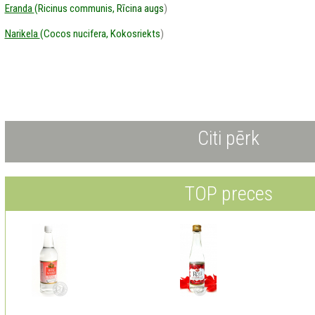
Eranda
(Ricinus communis,
Rīcina augs
)
Narikela
(Cocos nucifera, Kokosriekts
)
akcijahimalaya
Citi pērk
TOP preces