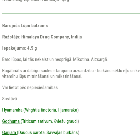
Barojošs Lūpu balzams
Ražotājs: Himalaya Drug Company, Indija
Iepakojums: 4,5 g​
Baro lūpas, lai tās nekalst un nesprēgā. Mīkstina. Aizsargā.
Bagātināts ar dabīgo saules starojuma aizsardzību - burkānu sēklu eļļu un kvi
vitamīnu lūpu mitrināšanai un mīkstināšanai.
Var lietot pēc nepieciešamības.
Sastāvā:
Hyamaraka
(Wrightia tinctoria, Hjamaraka
)
Godhuma
(Triticum sativum, Kviešu graudi
)
Garijara
(Daucus carota, Savvaļas burkāns
)