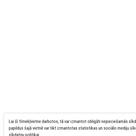
Lai šī tīmekļvietne darbotos, tā var izmantot obligāti nepieciešamās sīk
papildus šajā vietnē var tikt izmantotas statistikas un sociālo mediju sī
sīkdatņu politikai
.