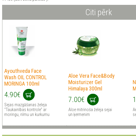
Citi pērk
Ayouthveda Face
Aloe Vera Face&Body
Wash OIL CONTROL
Moisturizer Gel
N
MORINGA 100ml
Himalaya 300ml
M
4.90€
7.00€
1
Sejas mazgāšanas želeja
“Taukainības kontrole” ar
Aloe mitrinoša želeja sejai
An
moringu, nīmu un kurkumu
un ķermenim
s