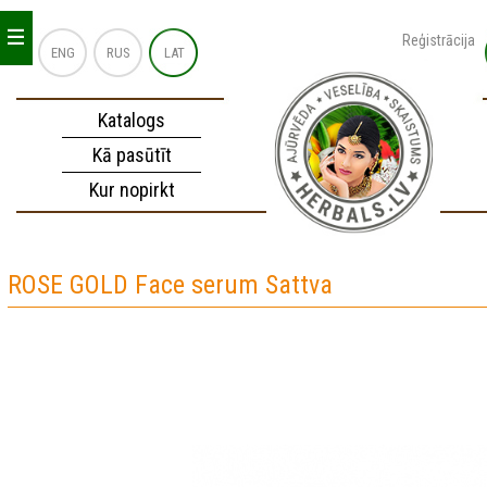
_
_
_
Reģistrācija
ENG
RUS
LAT
Katalogs
Kā pasūtīt
Kur nopirkt
ROSE GOLD Face serum Sattva