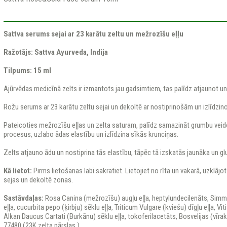
Sattva serums sejai ar 23 karātu zeltu un mežrozīšu eļļu
Ražotājs: Sattva Ayurveda, Indija
Tilpums: 15 ml
Ajūrvēdas medicīnā zelts ir izmantots jau gadsimtiem, tas palīdz atjaunot un
Rožu serums ar 23 karātu zeltu sejai un dekoltē ar nostiprinošām un izlīdzin
Pateicoties mežrozīšu eļļas un zelta saturam, palīdz samazināt grumbu ve
procesus, uzlabo ādas elastību un izlīdzina sīkās krunciņas.
Zelts atjauno ādu un nostiprina tās elastību, tāpēc tā izskatās jaunāka un g
Kā lietot:
Pirms lietošanas labi sakratiet. Lietojiet no rīta un vakarā, uzklājo
sejas un dekoltē zonas.
Sastāvdaļas:
Rosa Canina (mežrozīšu) augļu eļļa, heptylundecilenāts, Simm
eļļa, cucurbita pepo (ķirbju) sēklu eļļa, Triticum Vulgare (kviešu) dīgļu eļļa, Vit
Alkan Daucus Cartati (Burkānu) sēklu eļļa, tokoferilacetāts, Bosvelijas (vīraku)
77480 (23K zelta pārslas ).