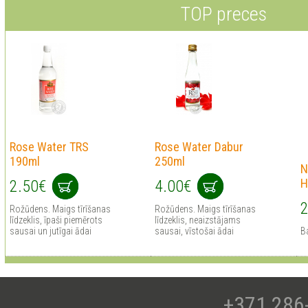
TOP preces
Rose Water TRS
Rose Water Dabur
190ml
250ml
N
H
2.50€
4.00€
2
Rožūdens. Maigs tīrīšanas
Rožūdens. Maigs tīrīšanas
līdzeklis, īpaši piemērots
līdzeklis, neaizstājams
sausai un jutīgai ādai
sausai, vīstošai ādai
B
+371 286