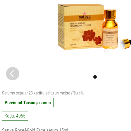
Serums sejai ar 23 karātu zeltu un mežrozīšu eļļu
Pievienot Tavam precem
Kods: 4955
Sattva Rose&Gold Face serum 15ml