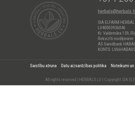
herbals@herbals.l
SIA ELFARM HERBA
LV40003936046
Kr. Valdemāra 159, Rī
Rekvizīti norēķiniem:
AS Swedbank HABA
KONTS: LV66HABA05
Saistību atruna
Datu aizsardzības politika
Noteikumi un
All rights reserved | HERBALS.LV | Copyright SI