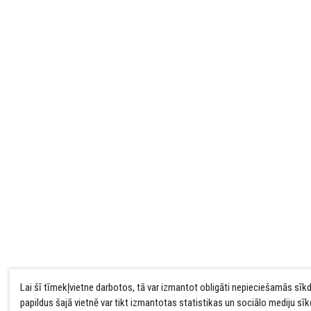
Lai šī tīmekļvietne darbotos, tā var izmantot obligāti nepieciešamās sīk
papildus šajā vietnē var tikt izmantotas statistikas un sociālo mediju sī