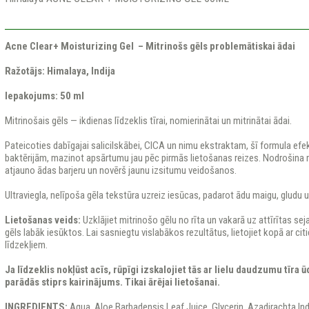
Acne Clear+ Moisturizing Gel – Mitrinošs gēls problemātiskai ādai
Ražotājs: Himalaya, Indija
Iepakojums: 50 ml
Mitrinošais gēls — ikdienas līdzeklis tīrai, nomierinātai un mitrinātai ādai.
Pateicoties dabīgajai salicilskābei, CICA un nimu ekstraktam, šī formula efek
baktērijām, mazinot apsārtumu jau pēc pirmās lietošanas reizes. Nodrošina 
atjauno ādas barjeru un novērš jaunu izsitumu veidošanos.
Ultraviegla, nelīpoša gēla tekstūra uzreiz iesūcas, padarot ādu maigu, gludu 
Lietošanas veids:
Uzklājiet mitrinošo gēlu no rīta un vakarā uz attīrītas sej
gēls labāk iesūktos. Lai sasniegtu vislabākos rezultātus, lietojiet kopā ar ci
līdzekļiem.
Ja līdzeklis nokļūst acīs, rūpīgi izskalojiet tās ar lielu daudzumu tīra 
parādās stiprs kairinājums. Tikai ārējai lietošanai.
INGREDIENTS:
Aqua, Aloe Barbadensis Leaf Juice, Glycerin, Azadirachta Ind