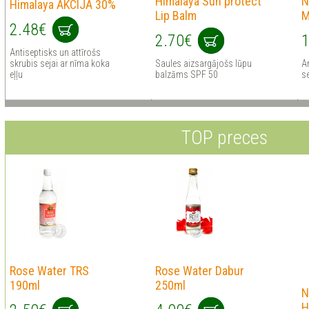
Himalaya Sun protect
N
Himalaya AKCIJA 30%
Lip Balm
M
2.48€
2.70€
1
Antiseptisks un attīrošs
skrubis sejai ar nīma koka
Saules aizsargājošs lūpu
An
eļļu
balzāms SPF 50
s
TOP preces
Rose Water TRS
Rose Water Dabur
190ml
250ml
N
H