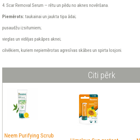
4. Scar Removal Serum — rētu un pēdu no aknes novēršana.
Piemērots:
taukainai un jaukta tipa ādai;
pusaudžu izsitumiem;
vieglas un vidējas pakāpes aknei;
cilvēkiem, kuriem nepiemērotas agresīvas skābes un spirta losjoni.
Citi pērk
Neem Purifying Scrub