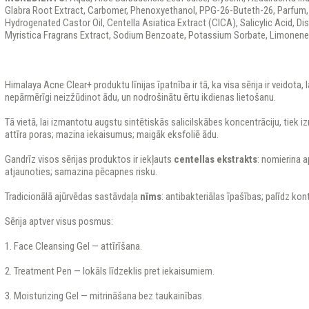
Glabra Root Extract, Carbomer, Phenoxyethanol, PPG-26-Buteth-26, Parfum
Hydrogenated Castor Oil, Centella Asiatica Extract (CICA), Salicylic Acid, Di
Myristica Fragrans Extract, Sodium Benzoate, Potassium Sorbate, Limonene, 
Himalaya Acne Clear+ produktu līnijas īpatnība ir tā, ka visa sērija ir veidota, 
nepārmērīgi neizžūdinot ādu, un nodrošinātu ērtu ikdienas lietošanu.
Tā vietā, lai izmantotu augstu sintētiskās salicilskābes koncentrāciju, tiek
attīra poras; mazina iekaisumus; maigāk eksfoliē ādu.
Gandrīz visos sērijas produktos ir iekļauts
centellas
ekstrakts
: nomierina a
atjaunoties; samazina pēcapnes risku.
Tradicionālā ajūrvēdas sastāvdaļa
n
ī
ms
: antibakteriālas īpašības; palīdz ko
Sērija aptver visus posmus:
1. Face Cleansing Gel — attīrīšana.
2. Treatment Pen — lokāls līdzeklis pret iekaisumiem.
3. Moisturizing Gel — mitrināšana bez taukainības.