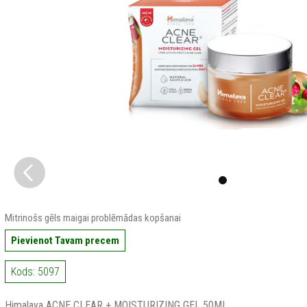
Mitrinošs gēls maigai problēmādas kopšanai
Pievienot Tavam precem
Kods: 5097
Himalaya ACNE CLEAR + MOISTURIZING GEL 50ML