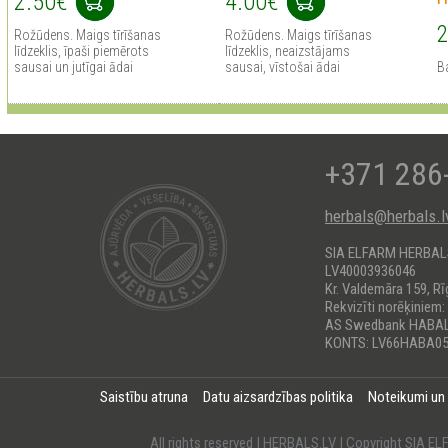
2.50€
4.00€
2
Rožūdens. Maigs tīrīšanas
Rožūdens. Maigs tīrīšanas
līdzeklis, īpaši piemērots
līdzeklis, neaizstājams
sausai un jutīgai ādai
sausai, vīstošai ādai
B
+371 286
herbals@herbals.l
SIA ELFARM HERBA
LV40003936046
Kr. Valdemāra 159, Rī
Rekvizīti norēķiniem:
AS Swedbank HABA
KONTS: LV66HABA05
Saistību atruna
Datu aizsardzības politika
Noteikumi un
All rights reserved | HERBALS.LV | Copyright SI