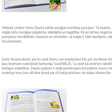
Vēdiskā zinātne Vastu Šastra atklāj enerģijas kustības principus. Tā skaidro, k
mājās būtu enerģijas pārpilnība, labklājība un bagātība. Kā aizvērties negatīva
pastiprina nestabilitāti, trauksmi un vientulību. Ja mājās ir šādi taucējumi, ta
neuzkavēsies.
Senie Visuma likumi, par ko runā Vastu, nav mainījušies līdz pat šai dienai. Ie
ļaus ikvienam nodrošināt harmoniju "savā MĀJĀ," uzzināt kā atvērties labvēl
kaitīgas iedarbības. Daudzi padomi ir viegli piemērojami dzīvokļiem, kuros mēs
noderīga tiem, kuri vēl tikai domā par dzīvokļa pirkšanu vai mājas būvniecību.