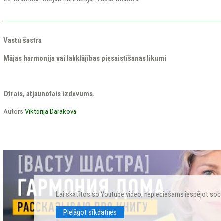
Vastu šastra
Mājas harmonija vai labklājības piesaistīšanas likumi
Otrais, atjaunotais izdevums.
Autors
Viktorija Darakova
Lai skatītos šo Youtube video, nepieciešams iespējot soc
Pielāgot sīkdatnes