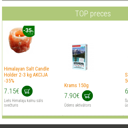
TOP preces
Himalayan Salt Сandle
Holder 2-3 kg AKCIJA
S
-35%
5
Krams 150g
7.15€
6
7.90€
Liels Himalaju kalnu sāls
Šu
svečturis
Ūdens aktivātors
ūd