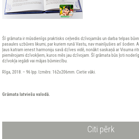
Šī grāmata ir mūsdienīgs praktisks ceļvedis dzīvojamās un darba telpas būvn
pasaules uzbūves likumi, par kuriem runā Vastu, nav mainījušies arī šodien.
ļaus katram ienest harmoniju savā dzīves vidē, nonākt saskaņā ar Visuma rit
piemērojami dzīvokļiem, kuros mēs jau dzīvojam. Šī grāmata būs ļoti noderīga 
dzīvokļa iegādi vai mājas būvniecību.
Rīga, 2018. – 96 lpp. Izmērs: 162x206mm. Cietie vāki.
Grāmata latviešu valodā.
Citi pērk