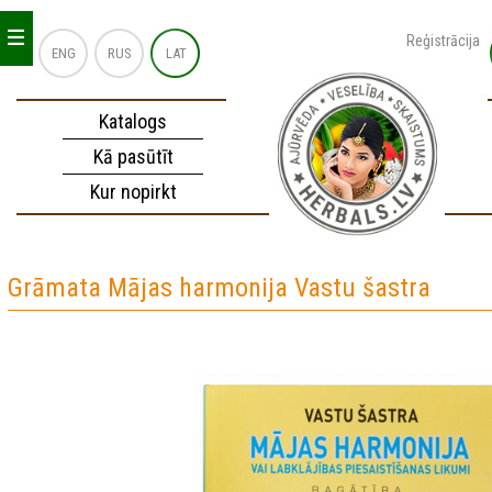
_
_
_
Reģistrācija
ENG
RUS
LAT
Katalogs
Kā pasūtīt
Kur nopirkt
Grāmata Mājas harmonija Vastu šastra