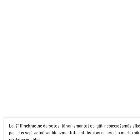
Lai šī tīmekļvietne darbotos, tā var izmantot obligāti nepieciešamās sīk
papildus šajā vietnē var tikt izmantotas statistikas un sociālo mediju sī
sīkdatņu politikai
.