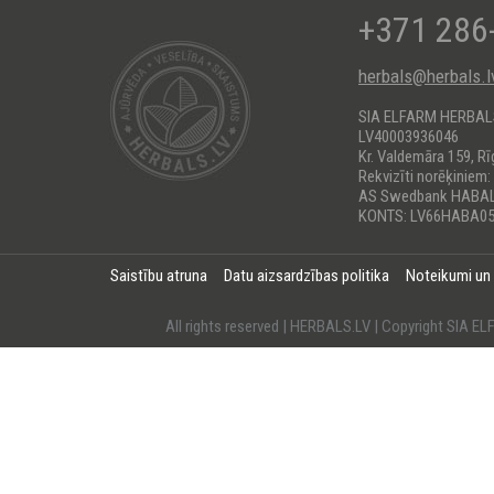
+371 286
herbals@herbals.l
SIA ELFARM HERBA
LV40003936046
Kr. Valdemāra 159, Rī
Rekvizīti norēķiniem:
AS Swedbank HABA
KONTS: LV66HABA05
Saistību atruna
Datu aizsardzības politika
Noteikumi un
All rights reserved | HERBALS.LV | Copyright SI