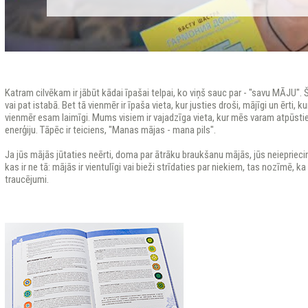
Katram cilvēkam ir jābūt kādai īpašai telpai, ko viņš sauc par - "savu MĀJU". Š
vai pat istabā. Bet tā vienmēr ir īpaša vieta, kur justies droši, mājīgi un ērti,
vienmēr esam laimīgi. Mums visiem ir vajadzīga vieta, kur mēs varam atpūsties
enerģiju. Tāpēc ir teiciens, "Manas mājas - mana pils".
Ja jūs mājās jūtaties neērti, doma par ātrāku braukšanu mājās, jūs neiepriecin
kas ir ne tā: mājās ir vientulīgi vai bieži strīdaties par niekiem, tas nozīmē, k
traucējumi.