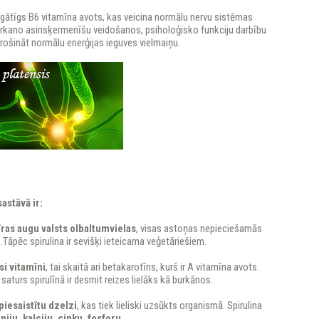
bagātīgs B6 vitamīna avots, kas veicina normālu nervu sistēmas
arkano asinsķermenīšu veidošanos, psiholoģisko funkciju darbību
rošināt normālu enerģijas ieguves vielmaiņu.
astāvā ir:
īras augu valsts olbaltumvielas
, visas astoņas nepieciešamās
āpēc spirulina ir sevišķi ieteicama veģetāriešiem.
si vitamīni
, tai skaitā ari betakarotīns, kurš ir A vitamīna avots.
saturs spirulīnā ir desmit reizes lielāks kā burkānos.
piesaistītu dzelzi
, kas tiek lieliski uzsūkts organismā. Spirulina
iju, kalciju, cinku, fosforu.