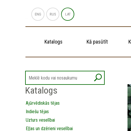
ENG
RUS
LAT
Katalogs
Kā pasūtīt
K
Katalogs
Ajūrvēdiskās tējas
Indiešu tējas
Uzturs veselībai
Eļļas un dzērieni veselībai