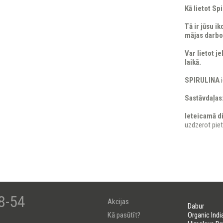
Kā lietot Sp
Tā ir jūsu i
mājas darbos
Var lietot 
laikā.
SPIRULINA
Sastāvdaļas
Ieteicamā d
uzdzerot pie
8-54
Akcijas
Dabur
Kā pasūtīt?
Organic Indi