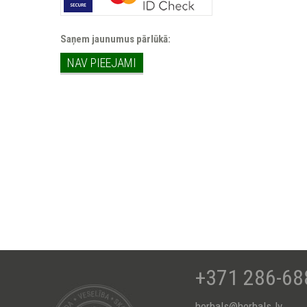
Saņem jaunumus pārlūkā:
NAV PIEEJAMI
+371 286-68
herbals@herbals.lv