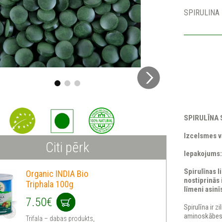
SPIRULINA H
SPIRULĪNA S
Izcelsmes va
Citi pērk
Iepakojums:
Spirulīnas l
Organic INDIA Bio
nostiprinās
Triphala 100g
līmeni asinī
7.50€
Spirulīna ir 
aminoskābes u
Trifala – dabas produkts,