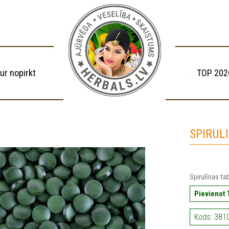
ur nopirkt
TOP 202
SPIRULI
Spirulīnas ta
Pievienot
Kods: 3810