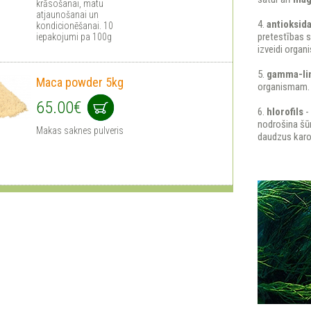
krāsošanai, matu
atjaunošanai un
4.
antioksida
kondicionēšanai. 10
pretestības 
iepakojumi pa 100g
izveidi organ
5.
gamma-li
Maca powder 5kg
organismam.
65.00€
6.
hlorofils
-
nodrošina šūn
Makas saknes pulveris
daudzus karo