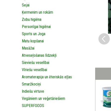
Sejai
Ķermenim un rokām
Zobu higiēna
Personīgai higiēnai
Sports un Joga
Matu kopšanai
Masāžai
Аtveseļošanas līdzekļi
Sieviešu veselībai
Vīriešu veselībai
Aromaterapija un ēteriskās eļļas
Smaržkociņi
Indiešu virtuve
Vegāniem un veģetāriešiem
SUPERFOODS