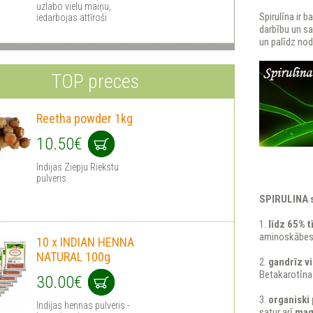
uzlabo vielu maiņu,
Spirulīna ir 
iedarbojas attīroši
darbību un s
un palīdz nod
TOP preces
Reetha powder 1kg
10.50€
Indijas Ziepju Riekstu
pulveris
SPIRULINA s
1.
līdz 65% t
aminoskābes.T
10 x INDIAN HENNA
NATURAL 100g
2.
gandrīz vi
Betakarotīna 
30.00€
3.
organiski 
Indijas hennas pulveris -
satur arī
magn