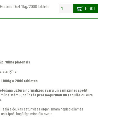
erbals Diet 1kg/2000 tablets
PIRKT
pirulina platensis
lsts: Ķīna.
 1000g = 2000 tabletes
ietošana uzturā normalizēs svaru un samazinās apetīti,
 imūnsistēmu, palīdzēs pret nogurumu un regulēs cukura
s.
zili–zaļā aļģe, kas satur visas organismam nepieciešamās
n ir īpaši bagātīgs minerālu avots.