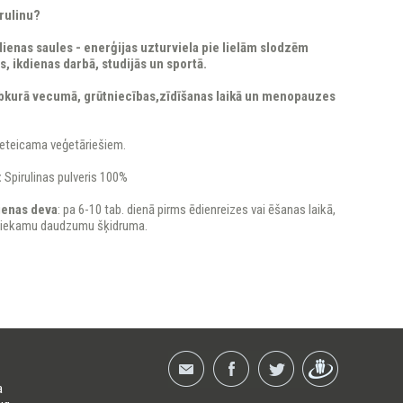
irulinu?
kdienas saules - enerģijas uzturviela pie lielām slodzēm
, ikdienas darbā, studijās un sportā.
jebkurā vecumā, grūtniecības,zīdīšanas laikā un menopauzes
ieteicama veģetāriešiem.
:
Spirulinas pulveris 100%
ienas deva
: pa 6-10 tab. dienā pirms ēdienreizes vai ēšanas laikā,
tiekamu daudzumu šķidruma.
a