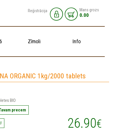
Mans grozs
Reģistrācija
0.00
6
Zīmoli
Info
NA ORGANIC 1kg/2000 tablets
bletes BIO
 Tavam precem
26.90
€
!