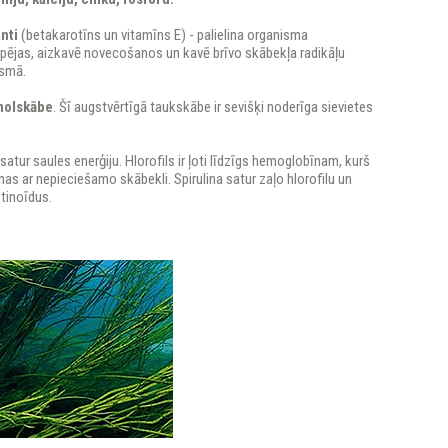
nti
(betakarotīns un vitamīns E) - palielina organisma
spējas, aizkavē novecošanos un kavē brīvo skābekļa radikāļu
ismā.
nolskābe
. Šī augstvērtīgā taukskābe ir sevišķi noderīga sievietes
 satur saules enerģiju. Hlorofils ir ļoti līdzīgs hemoglobīnam, kurš
as ar nepieciešamo skābekli. Spirulina satur zaļo hlorofilu un
tinoīdus.