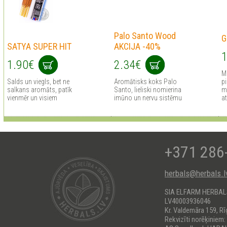
Palo Santo Wood
G
SATYA SUPER HIT
AKCIJA -40%
1
1.90€
2.34€
Me
Salds un viegls, bet ne
Aromātisks koks Palo
p
salkans aromāts, patīk
Santo, lieliski nomierina
me
vienmēr un visiem
imūno un nervu sistēmu
at
+371 286
herbals@herbals.l
SIA ELFARM HERBA
LV40003936046
Kr. Valdemāra 159, Rī
Rekvizīti norēķiniem: