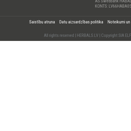
AS Swedbank HABA
KONTS: LV66HABA05
Saistību atruna
Datu aizsardzības politika
Noteikumi un
All rights reserved | HERBALS.LV | Copyright SI