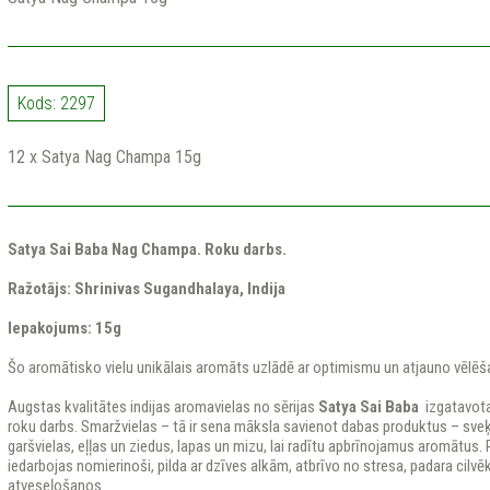
Kods: 2297
12 x Satya Nag Champa 15g
Satya Sai Baba Nag Champa. Roku darbs.
Ražotājs: Shrinivas Sugandhalaya, Indija
Iepakojums: 15g
Šo aromātisko vielu unikālais aromāts uzlādē ar optimismu un atjauno vēlēša
Augstas kvalitātes indijas aromavielas no sērijas
Satya Sai Baba
izgatavota
roku darbs. Smaržvielas – tā ir sena māksla savienot dabas produktus – sve
garšvielas, eļļas un ziedus, lapas un mizu, lai radītu apbrīnojamus aromātu
iedarbojas nomierinoši, pilda ar dzīves alkām, atbrīvo no stresa, padara cil
atveseļošanos.