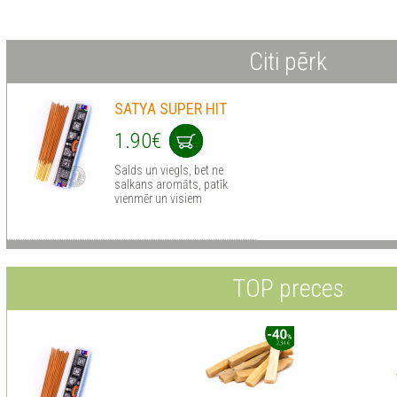
Citi pērk
SATYA SUPER HIT
1.90€
Salds un viegls, bet ne
salkans aromāts, patīk
vienmēr un visiem
TOP preces