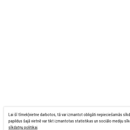
Lai šī tīmekļvietne darbotos, tā var izmantot obligāti nepieciešamās sīk
papildus šajā vietnē var tikt izmantotas statistikas un sociālo mediju sī
sīkdatņu politikai
.