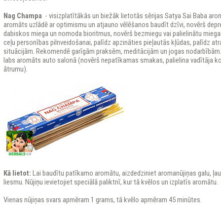
Nag Champa
- visizplatītākās un biežāk lietotās sērijas
Satya Sai Baba aro
aromāts uzlādē ar optimismu un atjauno vēlēšanos baudīt dzīvi, novērš depr
dabiskos miega un nomoda bioritmus, novērš bezmiegu vai palielinātu miegai
ceļu personības pilnveidošanai, palīdz apzināties pieļautās kļūdas, palīdz a
situācijām. Rekomendē garīgām praksēm, meditācijām un jogas nodarbībām. Li
labs aromāts auto salonā (novērš nepatīkamas smakas, palielina vadītāja k
ātrumu).
Kā lietot:
Lai baudītu patīkamo aromātu, aizdedziniet aromanūjiņas galu, ļauji
liesmu. Nūjiņu ievietojiet speciālā paliktnī, kur tā kvēlos un izplatīs aromātu.
Vienas nūjiņas svars apmēram 1 grams, tā kvēlo apmēram 45 minūtes.