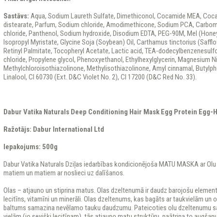
Sastāvs:
Aqua, Sodium Laureth Sulfate, Dimethiconol, Cocamide MEA, Cocam
distearate, Parfum, Sodium chloride, Amodimethicone, Sodium PCA, Carbom
chloride, Panthenol, Sodium hydroxide, Disodium EDTA, PEG-90M, Mel (Hone
Isopropyl Myristate, Glycine Soja (Soybean) Oil, Carthamus tinctorius (Safflo
Retinyl Palmitate, Tocopheryl Acetate, Lactic acid, TEA-dodecylbenzenesulf
chloride, Propylene glycol, Phenoxyethanol, Ethylhexylglycerin, Magnesium N
Methylchloroisothiazolinone, Methylisothiazolinone, Amyl cinnamal, Butylph
Linalool, CI 60730 (Ext. D&C Violet No. 2), CI 17200 (D&C Red No. 33).
Dabur Vatika Naturals Deep Conditioning Hair Mask Egg Protein Egg-
Ražotājs: Dabur International Ltd
Iepakojums: 500g
Dabur Vatika Naturals Dziļas iedarbības kondicionējoša MATU MASKA ar Olu
matiem un matiem ar noslieci uz dalīšanos.
Olas – atjauno un stiprina matus. Olas dzeltenumā ir daudz barojošu eleme
lecitīns, vitamīni un minerāli. Olas dzeltenums, kas bagāts ar taukvielām un o
baltums samazina nevēlamo tauku daudzumu. Pateicoties olu dzeltenumu sa
vielām (jo sevišķi lecitīnam), tās atjauno matu struktūru, paātrina to augša