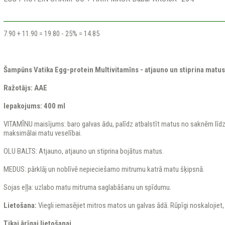
​7.90 + 11.90 = 19.80 - 25% = 14.85
Šampūns Vatika Egg-protein Multivitamīns - atjauno un stiprina matus
Ražotājs: AAE
Iepakojums: 400 ml
VITAMĪNU maisījums: baro galvas ādu, palīdz atbalstīt matus no saknēm līd
maksimālai matu veselībai.
OLU BALTS: Atjauno, atjauno un stiprina bojātus matus.
MEDUS: pārklāj un noblīvē nepieciešamo mitrumu katrā matu šķipsnā.
Sojas eļļa: uzlabo matu mitruma saglabāšanu un spīdumu.
Lietošana:
Viegli iemasējiet mitros matos un galvas ādā. Rūpīgi noskalojiet, 
Tikai ārīgai lietošanai.