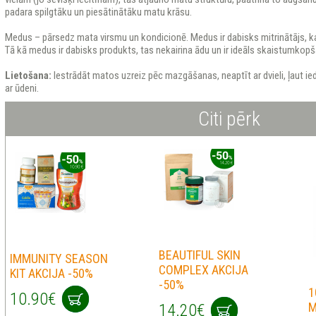
padara spilgtāku un piesātinātāku matu krāsu.
Medus – pārsedz mata virsmu un kondicionē. Medus ir dabisks mitrinātājs, k
Tā kā medus ir dabisks produkts, tas nekairina ādu un ir ideāls skaistumkopš
Lietošana:
Iestrādāt matos uzreiz pēc mazgāšanas, neaptīt ar dvieli, ļaut ie
ar ūdeni.
Citi pērk
BEAUTIFUL SKIN
IMMUNITY SEASON
COMPLEX AKCIJA
KIT AKCIJA -50%
-50%
1
10.90€
M
14.20€