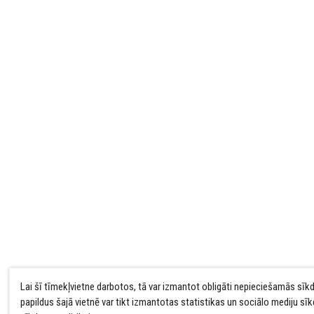
Lai šī tīmekļvietne darbotos, tā var izmantot obligāti nepieciešamās sīk
papildus šajā vietnē var tikt izmantotas statistikas un sociālo mediju sī