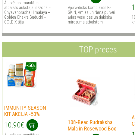
Ājurvēdas imunitātes
1
atbalsts aukstajai sezonai -
Ajūrvēdisks komplekss B-
Chyavanprasha Himalaya +
SKIN, Amlas un Nīma pulveri
Golden Chakra Guduchi +
ādas veselības un dabiskā
1
COLDIX tēja
mirdzuma atbalstam
kr
TOP preces
IMMUNITY SEASON
KIT AKCIJA -50%
A
108-Bead Rudraksha
C
10.90€
Mala in Rosewood Box
1