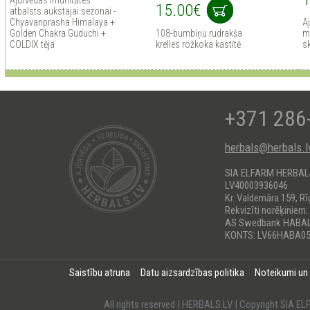
Ājurvēdas imunitātes
15.00€
atbalsts aukstajai sezonai -
Chyavanprasha Himalaya +
A
Golden Chakra Guduchi +
108-bumbiņu rudrakša
m
COLDIX tēja
krelles rožkoka kastītē
s
+371 286
herbals@herbals.l
SIA ELFARM HERBA
LV40003936046
Kr. Valdemāra 159, Rī
Rekvizīti norēķiniem:
AS Swedbank HABA
KONTS: LV66HABA05
Saistību atruna
Datu aizsardzības politika
Noteikumi un
All rights reserved | HERBALS.LV | Copyright SI