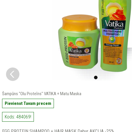
Šampūns "Olu Proteīns" VATIKA + Matu Maska
Pievienot Tavam precem
Kods: 484069!
EGG PROTEIN SHAMPOO + HAIR MASK Dabur AKCIJA -25%