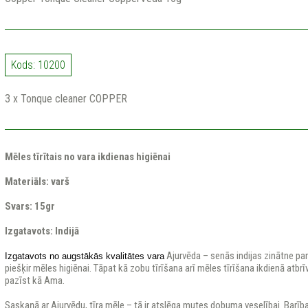
Kods: 10200
3 x Tonque cleaner COPPER
Mēles tīrītais no vara ikdienas higiēnai
Materiāls:
varš
Svars:
15gr
Izgatavots:
Indijā
Ajurvēda – senās indijas zinātne par
Izgatavots no augstākās kvalitātes vara
piešķir mēles higiēnai. Tāpat kā zobu tīrīšana arī mēles tīrīšana ikdienā at
pazīst kā Ama.
Saskaņā ar Ajurvēdu, tīra mēle – tā ir atslēga mutes dobuma veselībai. Barība