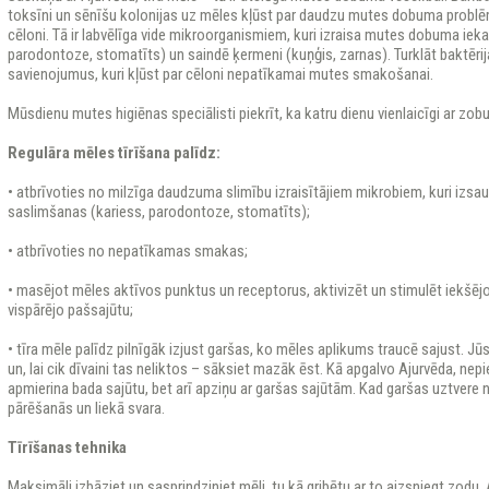
toksīni un sēnīšu kolonijas uz mēles kļūst par daudzu mutes dobuma problē
cēloni. Tā ir labvēlīga vide mikroorganismiem, kuri izraisa mutes dobuma iek
parodontoze, stomatīts) un saindē ķermeni (kuņģis, zarnas). Turklāt baktērij
savienojumus, kuri kļūst par cēloni nepatīkamai mutes smakošanai.
Mūsdienu mutes higiēnas speciālisti piekrīt, ka katru dienu vienlaicīgi ar zobu 
Regulāra mēles tīrīšana palīdz:
• atbrīvoties no milzīga daudzuma slimību izraisītājiem mikrobiem, kuri iz
saslimšanas (kariess, parodontoze, stomatīts);
• atbrīvoties no nepatīkamas smakas;
• masējot mēles aktīvos punktus un receptorus, aktivizēt un stimulēt iekšējo
vispārējo pašsajūtu;
• tīra mēle palīdz pilnīgāk izjust garšas, ko mēles aplikums traucē sajust. Jū
un, lai cik dīvaini tas neliktos – sāksiet mazāk ēst. Kā apgalvo Ajurvēda, nep
apmierina bada sajūtu, bet arī apziņu ar garšas sajūtām. Kad garšas uztvere n
pārēšanās un liekā svara.
Tīrīšanas tehnika
Maksimāli izbāziet un sasprindziniet mēli, tu kā gribētu ar to aizsniegt zodu