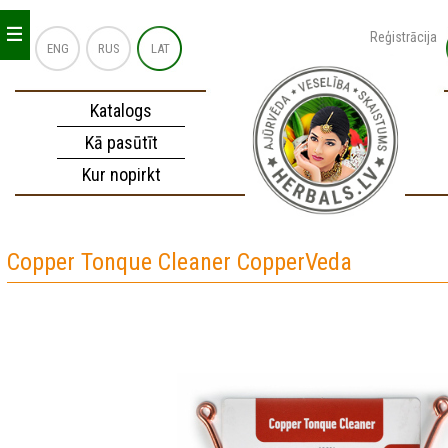
_
_
_
Reģistrācija
ENG
RUS
LAT
Katalogs
Kā pasūtīt
Kur nopirkt
Copper Tonque Cleaner CopperVeda