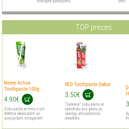
kokogles pārklājumu
zelts
TOP preces
Neem Active
RED Toothpaste Dabur
D
Toothpaste 100g
H
3.50€
4.90€
3
"Sarkanā" zobu pasta ar
Zobu pasta ar nīmu ir ļoti
specifisku asu garšu un
efektīva iekaisušām un
spēcīgu atsvaidzinošu
A
asiņojošām smaganām
iedarbību
Kr