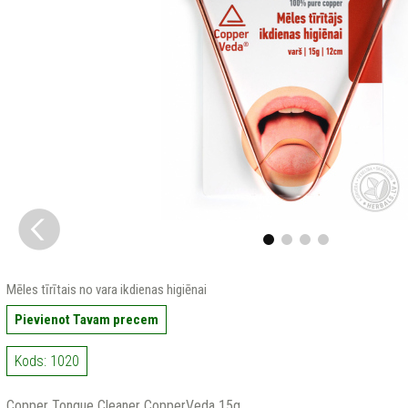
Mēles tīrītais no vara ikdienas higiēnai
Pievienot Tavam precem
Kods: 1020
Copper Tonque Cleaner CopperVeda 15g