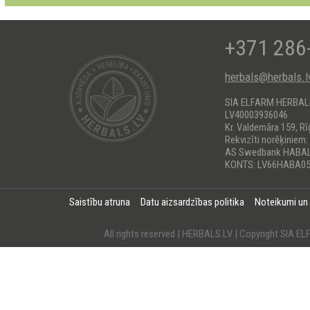
+371 286
herbals@herbals.l
SIA ELFARM HERBA
LV40003936046
Kr. Valdemāra 159, Rī
Rekvizīti norēķiniem:
AS Swedbank HABA
KONTS: LV66HABA05
Saistību atruna
Datu aizsardzības politika
Noteikumi un
All rights reserved | HERBALS.LV | Copyright SI