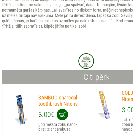
tīrītāju un tīriet no saknes uz galiņu, „pa spalvai”, dariet to maigām, lēnām ku
netraumētu garšas kārpiņas. Lai izvairītos no diskomforta, mēģiniet nepieska
uz mēles tīrītāja nav aplikuma. Mēle jātīra divreiz dienā, tāpat kā zobi. Sevišķi
gulētiešanas, jo barības paliekas uz mēles pa nakti strauji sadalās. Kad ierau
tīrītāja, tūlīt sapratīsiet, kāpēc jātīra ne tikai zobi.
Citi pērk
GOLD
BAMBOO charcoal
Nite
toothbrush Nitens
3.0
3.00€
Ļoti mī
Ļoti mīksta zobu nano-
zobu bi
birstīte ar bambusa
nanoda