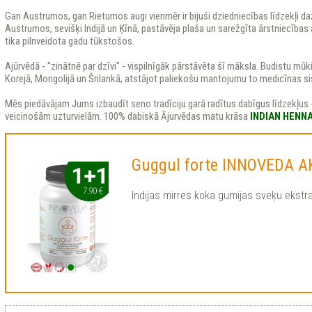
Gan Austrumos, gan Rietumos augi vienmēr ir bijuši dziedniecības līdzekļi d
Austrumos, sevišķi Indijā un Ķīnā, pastāvēja plaša un sarežgīta ārstniecīb
tika pilnveidota gadu tūkstošos.
Ajūrvēdā - "zinātnē par dzīvi" - vispilnīgāk pārstāvēta šī māksla. Budistu mūki
Korejā, Mongolijā un Šrilankā, atstājot paliekošu mantojumu to medicīnas s
Mēs piedāvājam Jums izbaudīt seno tradīciju garā radītus dabīgus līdzekļus 
veicinošām uzturvielām. 100% dabiskā Ājurvēdas matu krāsa
INDIAN HENN
Guggul forte INNOVEDA A
Indijas mirres koka gumijas sveķu ekst