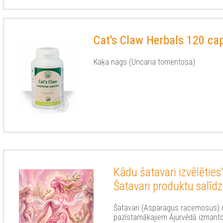
Cat's Claw Herbals 120 ca
Kaķa nags (Uncaria tomentosa)
Kādu šatavari izvēlēties
Šatavari produktu salīd
Šatavari (Asparagus racemosus) i
pazīstamākajiem Ājurvēdā izmanto