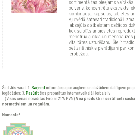
sortimentā tas pieejams vairākās
pulveris, koncentrēts ekstrakts, e
kombinācija, kapsulas, tabletes u
Ājurvēdā šatavari tradicionāli izm
labsajūtas atbalstam dažādos dzī
tiek saistīts ar sievietes reproduk
menstruālā cikla un menopauzes pe
vitalitātes uzturēšanu. Šie ir tradic
bet zinātniskie pierādījumi par kon
ierobežoti.
Šeit Jūs varat: 1.
Saņemt
informāciju par augliem un dažādiem dabīgiem prep
iegādāties; 3.
Pasūtīt
šos preparātus internetveikalā Herbals.lv
(Visas cenas norādītas Eiro ar 21% PVN)
Visi produkti ir sertificēti sas
normatīviem un regulām.
Namaste!