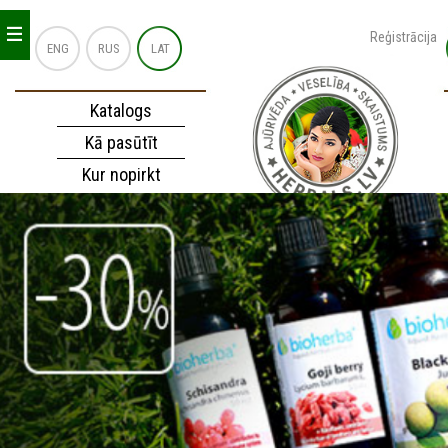
_
_
_
Reģistrācija
ENG
RUS
LAT
Katalogs
Kā pasūtīt
Kur nopirkt