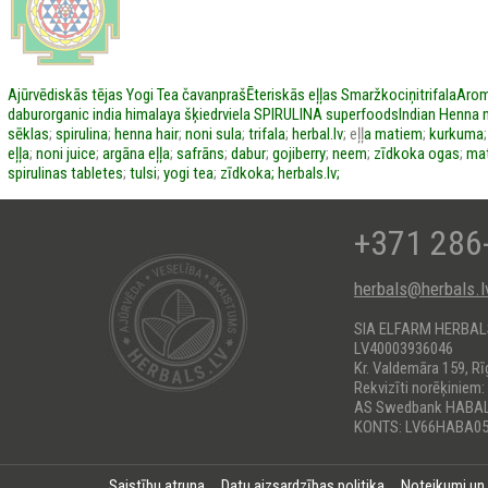
Ajūrvēdiskās tējas
Yogi Tea
čavanpraš
Ēteriskās eļļas
Smaržkociņi
trifala
Arom
dabur
organic india
himalaya
šķiedrviela
SPIRULINA
superfoods
Indian Henna
sēklas
;
spirulina
;
henna hair
;
noni sula
;
trifala
;
herbal.lv
; eļļ
a matiem
;
kurkuma
eļļa
;
noni juice
;
argāna eļļa
;
safrāns
;
dabur
;
gojiberry
;
neem
;
zīdkoka ogas
;
mat
spirulinas tabletes
;
tulsi
;
yogi tea
;
zīdkoka;
herbals.lv;
+371 286
herbals@herbals.l
SIA ELFARM HERBA
LV40003936046
Kr. Valdemāra 159, Rī
Rekvizīti norēķiniem:
AS Swedbank HABA
KONTS: LV66HABA05
Saistību atruna
Datu aizsardzības politika
Noteikumi un