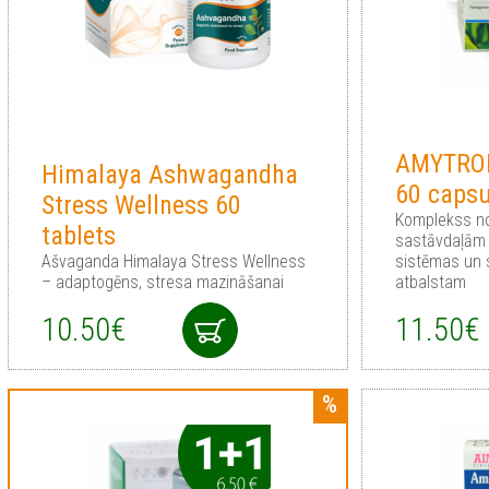
AMYTRO
Himalaya Ashwagandha
60 capsu
Stress Wellness 60
Komplekss no
tablets
sastāvdaļām 
Ašvaganda Himalaya Stress Wellness
sistēmas un 
– adaptogēns, stresa mazināšanai
atbalstam
10.50€
11.50€