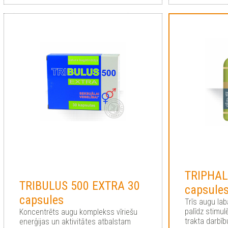
TRIPHAL
TRIBULUS 500 EXTRA 30
capsule
сapsules
Trīs augu la
palīdz stimul
Koncentrēts augu komplekss vīriešu
trakta darbīb
enerģijas un aktivitātes atbalstam