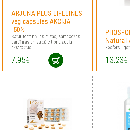
ARJUNA PLUS LIFELINES
veg capsules AKCIJA
-50%
PHOSPOR
Satur terminālijas mizas, Kambodžas
Natural
garcīnijas un saldā citrona augļu
ekstraktus
Fosfors, ilgs
7.95€
13.23€