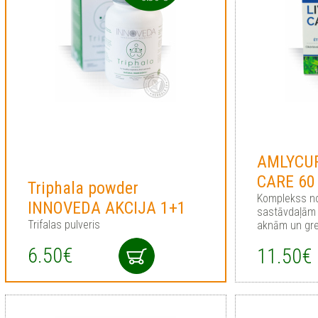
AMLYCUR
CARE 60
Triphala powder
Komplekss no
INNOVEDA AKCIJA 1+1
sastāvdaļām 
Trifalas pulveris
aknām un gr
6.50€
11.50€