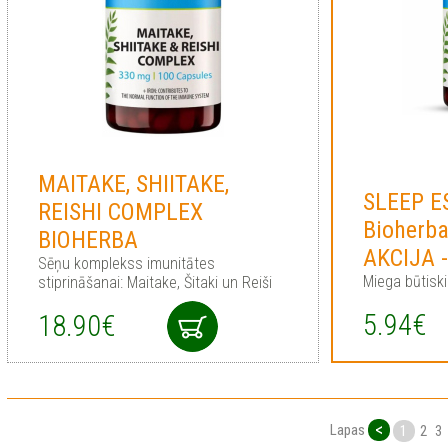
MAITAKE, SHIITAKE,
SLEEP E
REISHI COMPLEX
Bioherba
BIOHERBA
AKCIJA 
Sēņu komplekss imunitātes
Miega būtisk
stiprināšanai: Maitake, Šitaki un Reiši
5.94€
18.90€
<
Lapas
1
2
3