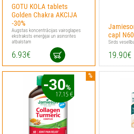
GOTU KOLA tablets
Golden Chakra AKCIJA
-30%
Jamieso
Augstas koncentrācijas vairoglapes
capl N6
ekstraksts enerģijai un asinsrites
atbalstam
Sirds veselī
6.93€
19.90€