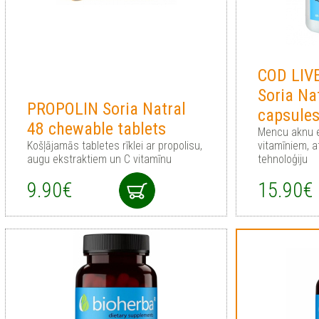
COD LIV
Soria Na
PROPOLIN Soria Natral
capsule
48 chewable tablets
Mencu aknu e
Košļājamās tabletes rīklei ar propolisu,
vitamīniem, a
augu ekstraktiem un C vitamīnu
tehnoloģiju
9.90€
15.90€