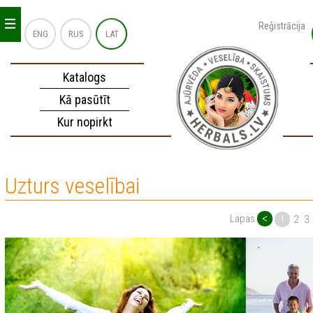
_
_
_
Reģistrācija
ENG
RUS
LAT
Katalogs
Kā pasūtīt
Kur nopirkt
Uzturs veselībai
<
Lapas
1
2
3