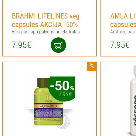
BRAHMI LIFELINES veg
AMLA LI
capsules AKCIJA -50%
capsule
Bakopas lapu pulveris un ekstrakts
Ārstniecības
7.95€
7.95€