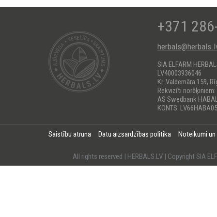
+371 286
herbals@herbals.l
SIA ELFARM HERBA
LV40003936046
Kr. Valdemāra 159, Rī
Rekvizīti norēķiniem:
AS Swedbank HABA
KONTS: LV66HABA05
Saistību atruna
Datu aizsardzības politika
Noteikumi un
All rights reserved | HERBALS.LV | Copyright SI