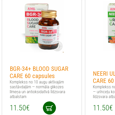
BGR-34+ BLOOD SUGAR
NEERI U
CARE 60 capsules
CARE 60
Komplekss no 10 augu aktīvajām
sastāvdaļām — normāla glikozes
Komplekss n
līmeņa un antioksidatīvā līdzsvara
— urīnceļu k
atbalstam
līdzsvara at
11.50€
11.50€