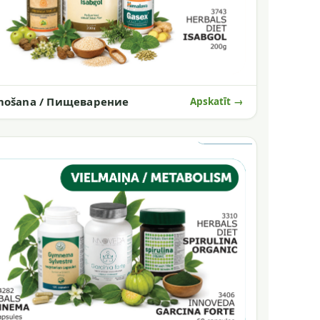
mošana / Пищеварение
Apskatīt →