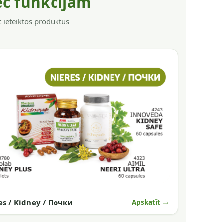
ēc funkcijām
t ieteiktos produktus
es / Kidney / Почки
Apskatīt →