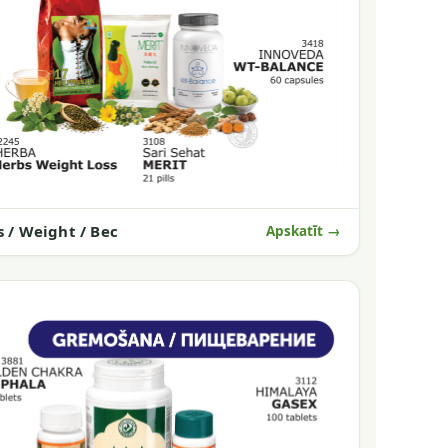
s / Weight / Вес
Apskatīt →