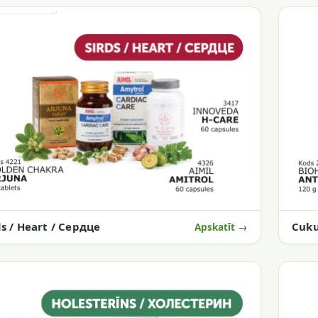
Cuku
ds / Heart / Сердце
Apskatīt →