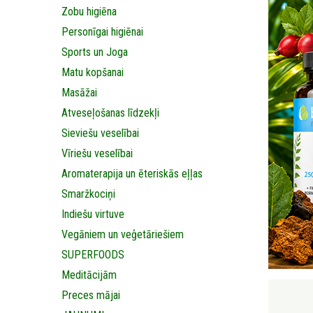
Zobu higiēna
Personīgai higiēnai
Sports un Joga
Matu kopšanai
Masāžai
Аtveseļošanas līdzekļi
Sieviešu veselībai
Vīriešu veselībai
Aromaterapija un ēteriskās eļļas
Smaržkociņi
Indiešu virtuve
Vegāniem un veģetāriešiem
SUPERFOODS
Meditācijām
Preces mājai