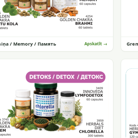
iņa / Memory / Память
Gre
Apskatīt →