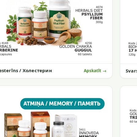
esterīns / Холестерин
Svar
Apskatīt →