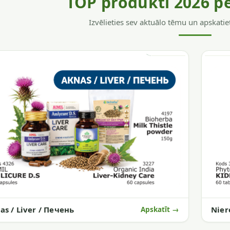
TOP produkti 2026 p
Izvēlieties sev aktuālo tēmu un apskatie
as / Liver / Печень
Nier
Apskatīt →