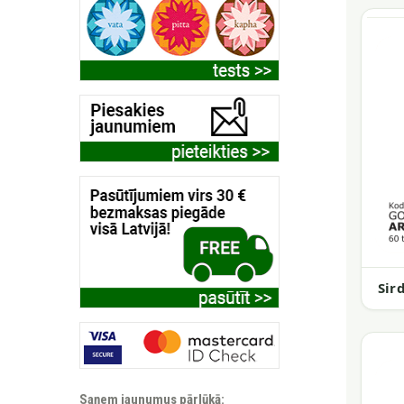
Sir
Saņem jaunumus pārlūkā: