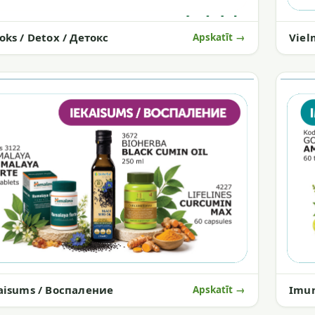
Viel
oks / Detox / Детокс
Apskatīt →
aisums / Воспаление
Imun
Apskatīt →