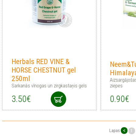
Herbals RED VINE &
Neem&Tu
HORSE CHESTNUT gel
Himalay
250ml
Aizsargājoša
Sarkanās vīnogas un zirgkastaņis gels
ziepes
3.50€
0.90€
<
Lapas
1