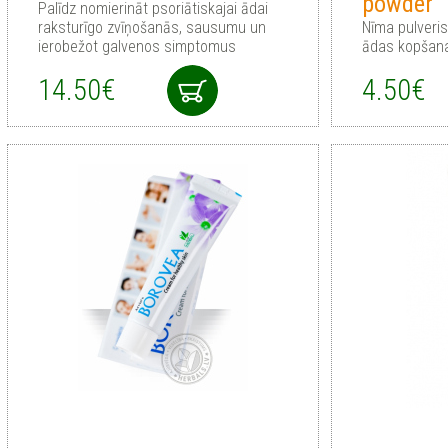
powder
Palīdz nomierināt psoriātiskajai ādai
raksturīgo zvīņošanās, sausumu un
Nīma pulveris
ierobežot galvenos simptomus
ādas kopšan
14.50€
4.50€