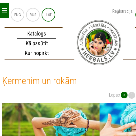
_
_
_
Reģistrācija
ENG
RUS
LAT
Katalogs
Kā pasūtīt
Kur nopirkt
Ķermenim un rokām
<
Lapas
1