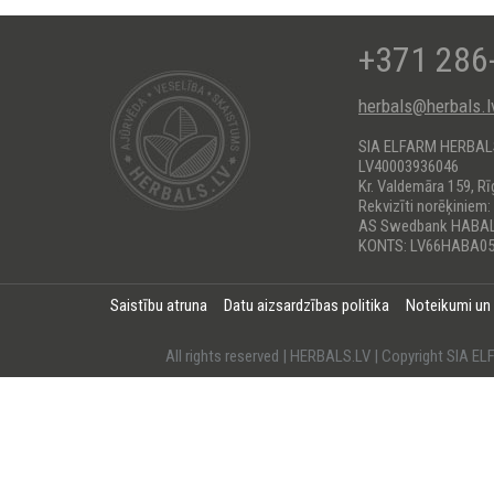
+371 286
herbals@herbals.l
SIA ELFARM HERBA
LV40003936046
Kr. Valdemāra 159, Rī
Rekvizīti norēķiniem:
AS Swedbank HABA
KONTS: LV66HABA05
Saistību atruna
Datu aizsardzības politika
Noteikumi un
All rights reserved | HERBALS.LV | Copyright SI