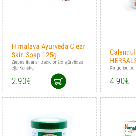
Himalaya Ayurveda Clear
Calendu
Skin Soap 125g
HERBALS
Ziepes ādai ar tradicionālo ajūrvēdas
eļļu Kanaka
Kliņģerīšu b
2.90€
4.90€