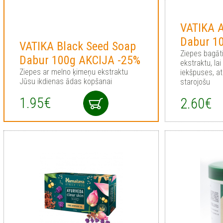
VATIKA 
Dabur 1
VATIKA Black Seed Soap
Ziepes bagāt
Dabur 100g AKCIJA -25%
ekstraktu, la
Ziepes ar melno ķimeņu ekstraktu
iekšpuses, a
Jūsu ikdienas ādas kopšanai
starojošu
1.95€
2.60€