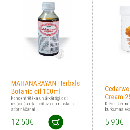
MAHANARAYAN Herbals
Cedarwo
Botanic oil 100ml
Cream 2
Koncentrētāka un ārkārtīgi dziļi
iesūcoša eļļa locītavu un muskuļu
Krēms ķermen
stiprināšanai
kurkumas eks
12.50€
5.90€