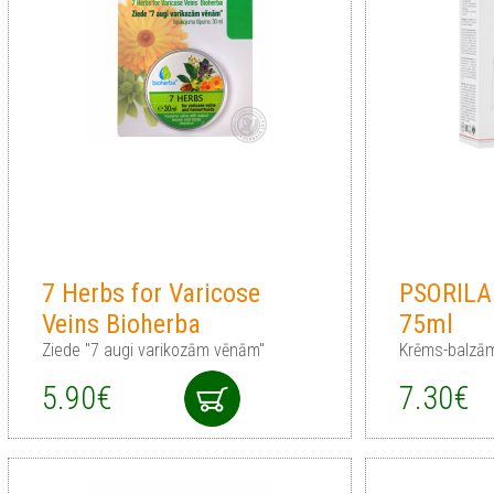
7 Herbs for Varicose
PSORILA
Veins Bioherba
75ml
Ziede "7 augi varikozām vēnām"
Krēms-balzām
5.90€
7.30€