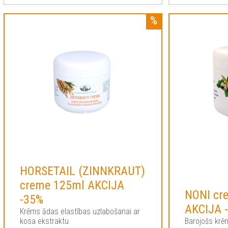
HORSETAIL (ZINNKRAUT)
creme 125ml AKCIJA
NONI cr
-35%
AKCIJA 
Krēms ādas elastības uzlabošanai ar
kosa ekstraktu
Barojošs krē