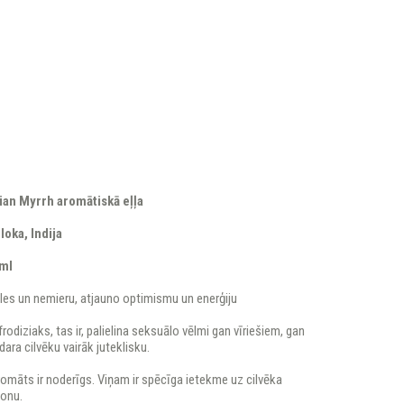
ian Myrrh aromātiskā eļļa
loka, Indija
0ml
les un nemieru, atjauno optimismu un enerģiju
afrodiziaks, tas ir, palielina seksuālo vēlmi gan vīriešiem, gan
dara cilvēku vairāk juteklisku.
romāts ir noderīgs. Viņam ir spēcīga ietekme uz cilvēka
fonu.