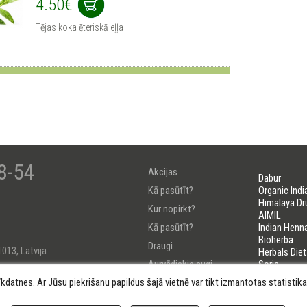
4.50€
Tējas koka ēteriskā eļļa
8-54
Akcijas
Dabur
Kā pasūtīt?
Organic Indi
Himalaya Dr
Kur nopirkt?
AIMIL
Kā pasūtīt?
Indian Henn
Bioherba
Draugi
1013, Latvija
Herbals Diet
Aurvēdiskie augi
Soria
LIFELINES
īkdatnes. Ar Jūsu piekrišanu papildus šajā vietnē var tikt izmantotas statisti
Uzzini savu Došu
184222