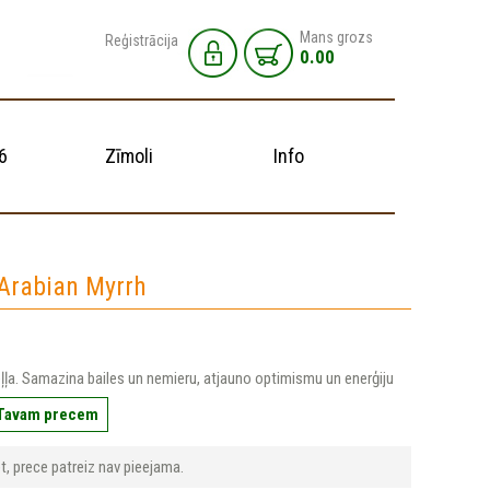
Mans grozs
Reģistrācija
0.00
6
Zīmoli
Info
Arabian Myrrh
ļa. Samazina bailes un nemieru, atjauno optimismu un enerģiju
 Tavam precem
t, prece patreiz nav pieejama.