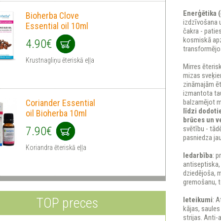
Enerģētika 
Bioherba Clove
izdzīvošana u
Essential oil 10ml
čakra - patie
kosmiskā apzi
4.90€
transformējo
Krustnagliņu ēteriskā eļļa
Mirres ēteris
mizas sveķiem
zināmajām ēte
izmantota ta
Coriander Essential
balzamējot mū
līdzi dodoti
oil Bioherba 10ml
brūces un ve
7.90€
svētību - tād
pasniedza j
Koriandra ēteriskā eļļa
Iedarbība
: 
antiseptiska,
dziedējoša, m
gremošanu, t
TOP preces
Ieteikumi
: 
kājas, saules
strijas. Anti