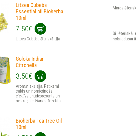
Litsea Cubeba
Mirres ēteris
Essential oil Bioherba
10ml
7.50€
Šī ēteriskā 
nobriedušai ā
Litsea Cubeba ēteriskā eļļa
Goloka Indian
Citronella
3.50€
Aromātiskā eļļa. Patīkami
salds un nomierinošs,
efektīvs antidepresants un
noskaņu celšanas līdzeklis
Bioherba Tea Tree Oil
10ml