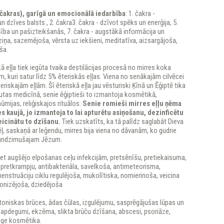
(čakras), garīgā un emocionālā iedarbība
: 1. čakra -
n dzīves balsts , 2. čakra3. čakra - dzīvot spēks un enerģija, 5.
sība un pašizteikšanās, 7. čakra - augstākā informācija un
ņa, sazemējoša, vērsta uz iekšieni, meditatīva, aizsargājoša,
ša.
kā eļļa tiek iegūta tvaika destilācijas procesā no mirres koka
, kuri satur līdz 5% ēteriskās eļļas. Viena no senākajām cilvēcei
riskajām eļļām. Šī ēteriskā eļļa jau vēsturiski Ķīnā un Ēģiptē tika
utas medicīnā, senie ēģiptieši to izmantoja kosmētikā,
mijas, reliģiskajos rituālos.
Senie romieši mirres eļļu ņēma
es kaujā, jo izmantoja to lai apturētu asiņošanu, dezinficētu
icinātu to dzīšanu.
Tiek uzskatīts, ka tā palīdz saglabāt Dieva
ēļ, saskaņā ar leģendu, mirres bija viena no dāvanām, ko gudrie
aundzimušajam Jēzum.
pret augšējo elpošanas ceļu infekcijām, pretsēnīšu, pretiekaisuma,
 pretkrampju, antibakteriāla, savelkoša, antimeteorisma,
enstruāciju ciklu regulējoša, mukolītiska, nomierinoša, veicina
onizējoša, dziedējoša
Atoniskas brūces, ādas čūlas, izgulējumu, sasprēgājušas lūpas un
 apdegumi, ekzēma, slikta brūču dzīšana, abscesi, psoriāze,
-age kosmētika.