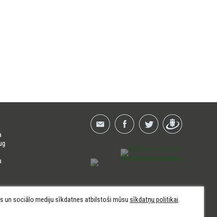
a
ug
a
kas un sociālo mediju sīkdatnes atbilstoši mūsu
sīkdatņu politikai
.