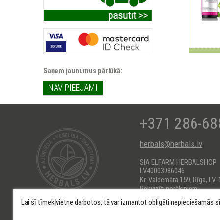
Saņem jaunumus pārlūkā:
NAV PIEEJAMI
+371 286-68
herbals@herbals.lv
SIA ELFARM HERBALSHOP
LV40003936046
Kr. Valdemāra 159, Rīga, LV-
Rekvizīti norēķiniem:
AS Swedbank HABALV22
Lai šī tīmekļvietne darbotos, tā var izmantot obligāti nepieciešamās s
KONTS: LV66HABA0551017