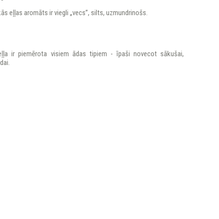
kās eļļas aromāts ir viegli „vecs”, silts, uzmundrinošs.
eļļa ir piemērota visiem ādas tipiem - īpaši novecot sākušai,
dai.