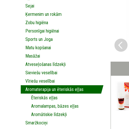
Sejai
Ķermenim un rokām
Zobu higiēna
Personīgai higiēnai
Sports un Joga
Matu kopšanai
Masāžai
Аtveseļošanas līdzekļi
Sieviešu veselībai
Vīriešu veselībai
Aromaterapija un ēteriskās eļļas
Ēteriskās eļļas
Aromalampas, bāzes eļļas
Aromātiskie līdzekļi
Smaržkociņi