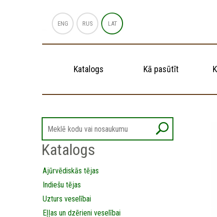
ENG
RUS
LAT
Katalogs
Kā pasūtīt
K
Katalogs
Ajūrvēdiskās tējas
Indiešu tējas
Uzturs veselībai
Eļļas un dzērieni veselībai