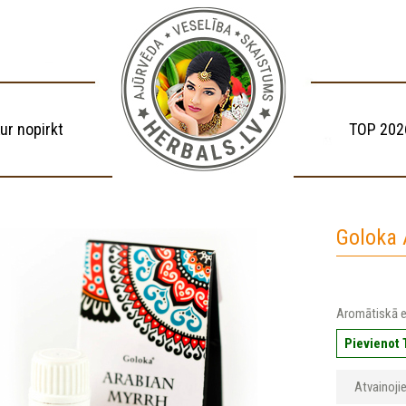
ur nopirkt
TOP 202
Goloka 
Aromātiskā eļ
Pievienot
Atvainojie