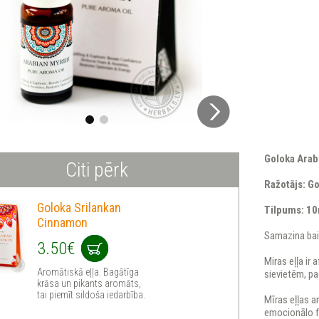
Goloka Arab
Citi pērk
Ražotājs: Go
Goloka Srilankan
Tilpums: 1
Cinnamon
Samazina bai
3.50€
Miras eļļa ir 
Aromātiskā eļļa. Bagātīga
sievietēm, pa
krāsa un pikants aromāts,
tai piemīt sildoša iedarbība.
Mīras eļļas a
emocionālo 