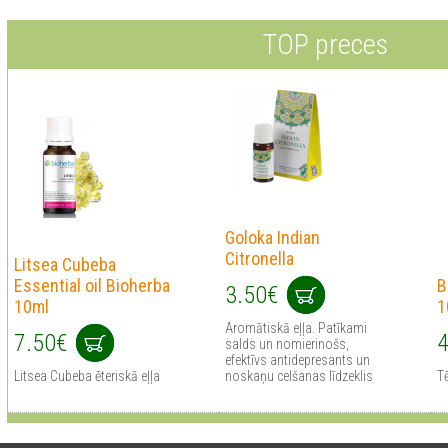
TOP preces
Goloka Indian
Citronella
Litsea Cubeba
Essential oil Bioherba
B
3.50€
10ml
1
Aromātiskā eļļa. Patīkami
7.50€
4
salds un nomierinošs,
efektīvs antidepresants un
Litsea Cubeba ēteriskā eļļa
noskaņu celšanas līdzeklis
Tē