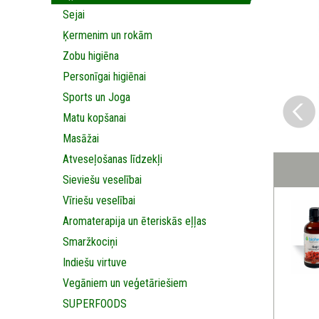
Sejai
Ķermenim un rokām
Zobu higiēna
Personīgai higiēnai
Sports un Joga
Matu kopšanai
Masāžai
Аtveseļošanas līdzekļi
Sieviešu veselībai
Vīriešu veselībai
Aromaterapija un ēteriskās eļļas
Smaržkociņi
Indiešu virtuve
Vegāniem un veģetāriešiem
SUPERFOODS