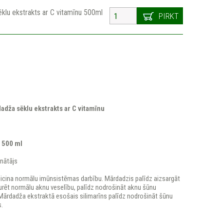
klu ekstrakts ar C vitamīnu 500ml
PIRKT
adža sēklu ekstrakts ar C vitamīnu
 500 ml
inātājs
eicina normālu imūnsistēmas darbību. Mārdadzis palīdz aizsargāt
urēt normālu aknu veselību, palīdz nodrošināt aknu šūnu
 Mārdadža ekstraktā esošais silimarīns palīdz nodrošināt šūnu
.