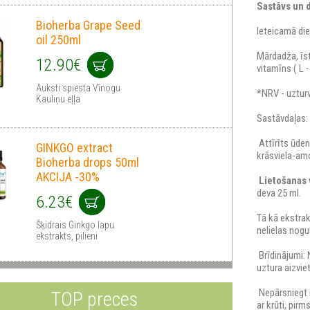
Sastāvs un 
Bioherba Grape Seed
Ieteicamā di
oil 250ml
Mārdadža, īst
12.90€
vitamīns ( L
Auksti spiesta Vīnogu
*NRV - uzturv
Kauliņu eļļa
Sastāvdaļas:
Attīrīts ūde
GINKGO extract
krāsviela-amo
Bioherba drops 50ml
AKCIJA -30%
Lietošanas 
deva 25 ml.
6.23€
Tā kā ekstra
Šķidrais Ginkgo lapu
nelielas nogu
ekstrakts, pilieni
Brīdinājumi: 
uztura aizvie
Nepārsniegt 
TOP preces
ar krūti, pirm