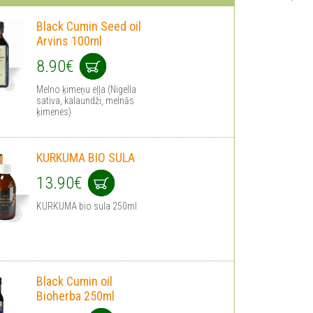
Black Cumin Seed oil
Arvins 100ml
8.90€
Melno ķimeņu eļļa (Nigella
sativa, kalaundži, melnās
ķimenes)
KURKUMA BIO SULA
13.90€
KURKUMA bio sula 250ml
Black Cumin oil
Bioherba 250ml