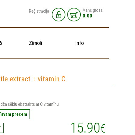
Mans grozs
Reģistrācija
0.00
6
Zīmoli
Info
tle extract + vitamin C
dža sēklu ekstrakts ar C vitamīnu
 Tavam precem
15.90
€
7