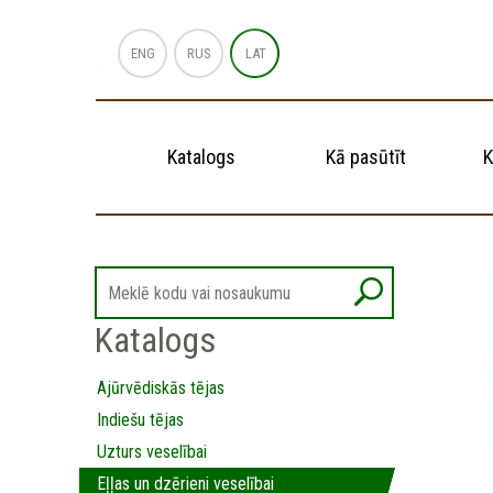
ENG
RUS
LAT
Katalogs
Kā pasūtīt
K
Katalogs
Ajūrvēdiskās tējas
Indiešu tējas
Uzturs veselībai
Eļļas un dzērieni veselībai