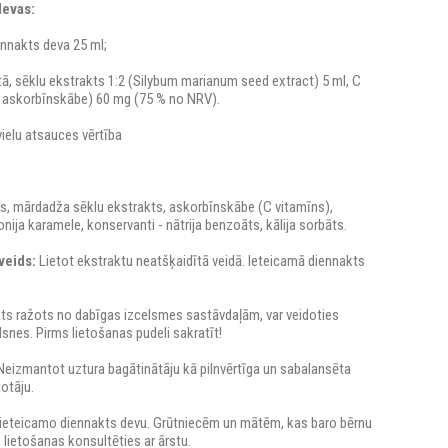
devas:
ennakts deva 25 ml;
ā, sēklu ekstrakts 1:2 (Silybum marianum seed extract) 5 ml, C
 - askorbīnskābe) 60 mg (75 % no NRV).
ielu atsauces vērtība
ns, mārdadža sēklu ekstrakts, askorbīnskābe (C vitamīns),
nija karamele, konservanti - nātrija benzoāts, kālija sorbāts.
veids:
Lietot ekstraktu neatšķaidītā veidā. Ieteicamā diennakts
kts ražots no dabīgas izcelsmes sastāvdaļām, var veidoties
lsnes. Pirms lietošanas pudeli sakratīt!
Neizmantot uztura bagātinātāju kā pilnvērtīga un sabalansēta
totāju.
ieteicamo diennakts devu. Grūtniecēm un mātēm, kas baro bērnu
s lietošanas konsultēties ar ārstu.