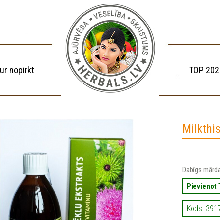
ur nopirkt
TOP 202
Milkthis
Dabīgs mārda
Pievienot
Kods: 391