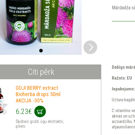
Mārdadža sē
Dabīgs mārd
Citi pērk
Ražots: EU
GOJI BERRY extract
Iepakojums:
Bioherba drops 50ml
Uztura bagāt
AKCIJA -30%
6.23€
C vitamīns v
aknas un uzt
aizsardzību.
Šķidrais godži ogu ekstrakts,
pilieni
atjaunošanos