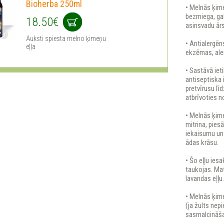
Bioherba 250ml
• Melnās ķime
bezmiega, ga
18.50€
asinsvadu ār
Auksti spiesta melno ķimeņu
• Antialergēn
eļļa
ekzēmas, aler
• Sastāvā iet
antiseptiska 
pretvīrusu lī
atbrīvoties 
• Melnās ķime
mitrina, pies
iekaisumu un 
ādas krāsu.
• Šo eļļu ies
taukojas. Mat
lavandas eļļu
• Melnās ķime
(ja žults nep
sasmalcināšan