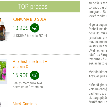
ziedošais fe
TOP preces
to sauc par 
emigranti. Be
ievieš zināmu
KURKUMA BIO SULA
Nigella auga
13.90€
fenheli, ne ķ
nosaukumu Me
KURKUMA bio sula 250ml
(smalkas, grie
mazas, melnas
valstīs, bet 
„Melnās ķimen
nāvi”. Ja Eir
izmanto kā ku
Milkthistle extract +
sēklas lieto 
vitamin C
Melnās ķimen
15.90€
Arāvijas puss
Dabīgs mārdadža sēklu
• Melnā ķimen
ekstrakts ar C vitamīnu
Veicina enerģ
gadījumos. St
aizsargspējām
ārstēšanai un
Black Cumin oil