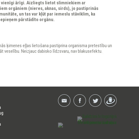
 vienīgi ārīgi. Aizliegts lietot slimniekiem ar
iem orgāniem (nieres, aknas, sirds), jo pastiprinās
unitāte, un tas var kļūt par iemeslu stāviklim, ka
epieņem pārstādīto orgānu.
nās ķimenes eļļas lietošana pastiprina organisma pretestību un
āt veselību. Neizjauc dabisko līdzsvaru, nav blakusefektu.
a
ug
a