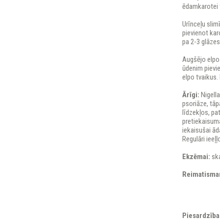
ēdamkarotei 
Urīnceļu slim
pievienot kar
pa 2-3 glāzes
Augšējo elpo
ūdenim pievien
elpo tvaikus.
Ārīgi:
Nigella
psoriāze, tāp
līdzekļos, pa
pretiekaisuma
iekaisušai ā
Regulāri ieeļ
Ekzēmai:
ska
Reimatisma
Piesardzības