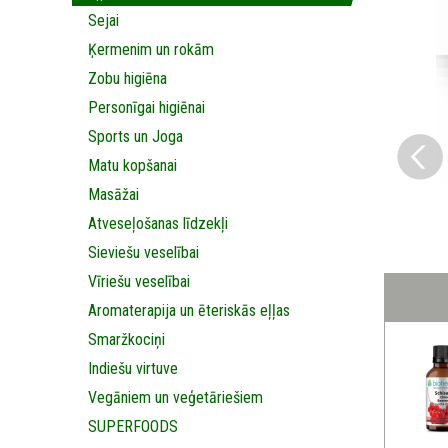
Sejai
Ķermenim un rokām
Zobu higiēna
Personīgai higiēnai
Sports un Joga
Matu kopšanai
Masāžai
Аtveseļošanas līdzekļi
Sieviešu veselībai
Vīriešu veselībai
Aromaterapija un ēteriskās eļļas
Smaržkociņi
Indiešu virtuve
Vegāniem un veģetāriešiem
SUPERFOODS