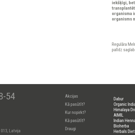
iekšķīgi, bet
transplantēt
organisma im
organisms n
Regulāra Mel
palīdz saglab
8-54
Akcijas
Dabur
Kā pasūtīt?
Organic Indi
Himalaya Dr
Kur nopirkt?
AIMIL
Kā pasūtīt?
Indian Henn
Bioherba
Draugi
1013, Latvija
Herbals Diet