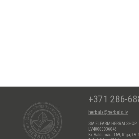
+371 286-68
herbals@herbals.lv
SIA ELFARM HERBALSHOP
LV40003936046
Kr. Valdemāra 159, Rīga, LV-