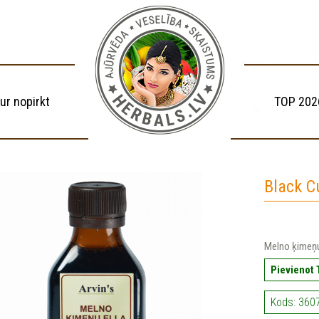
ur nopirkt
TOP 202
Black C
Melno ķimeņu 
Pievienot
Kods: 360