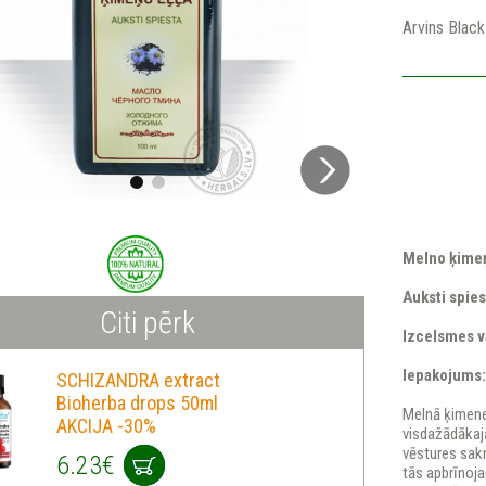
Arvins Blac
Melno ķimeņ
Auksti spies
Citi pērk
Izcelsmes va
Iepakojums
SCHIZANDRA extract
Bioherba drops 50ml
Melnā ķimene
AKCIJA -30%
visdažādākaj
vēstures sakn
6.23€
tās apbrīnoj