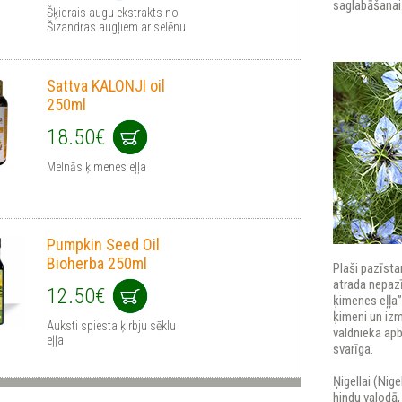
saglabāšanai
Šķidrais augu ekstrakts no
Šizandras augļiem ar selēnu
Sattva KALONJI oil
250ml
18.50€
Melnās ķimenes eļļa
Pumpkin Seed Oil
Bioherba 250ml
Plaši pazīst
atrada nepazī
12.50€
ķimenes eļļa”
ķimeni un iz
Auksti spiesta ķirbju sēklu
valdnieka apb
eļļa
svarīga.
Ņigellai (Nig
hindu valodā,