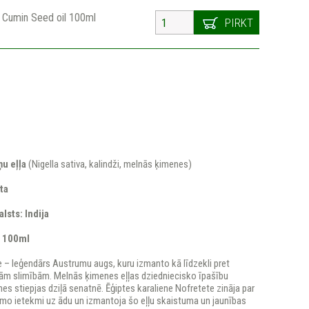
k Cumin Seed oil 100ml
PIRKT
u eļļa
(Nigella sativa, kalindži, melnās ķimenes)
ta
lsts: Indija
: 100ml
 – leģendārs Austrumu augs, kuru izmanto kā līdzekli pret
ām slimībām. Melnās ķimenes eļļas dziedniecisko īpašību
es stiepjas dziļā senatnē. Ēģiptes karaliene Nofretete zināja par
amo ietekmi uz ādu un izmantoja šo eļļu skaistuma un jaunības