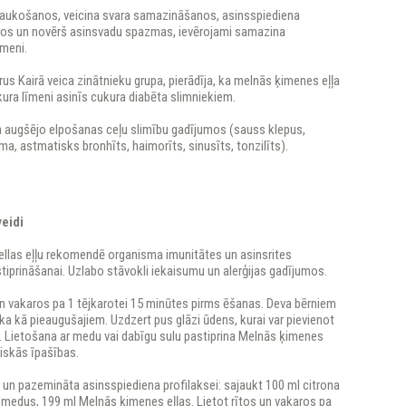
taukošanos, veicina svara samazināšanos, asinsspiediena
s un novērš asinsvadu spazmas, ievērojami samazina
īmeni.
urus Kairā veica zinātnieku grupa, pierādīja, ka melnās ķimenes eļļa
ra līmeni asinīs cukura diabēta slimniekiem.
va augšējo elpošanas ceļu slimību gadījumos (sauss klepus,
ma, astmatisks bronhīts, haimorīts, sinusīts, tonzilīts).
veidi
llas eļļu rekomendē organisma imunitātes un asinsrites
iprināšanai. Uzlabo stāvokli iekaisumu un alerģijas gadījumos.
un vakaros pa 1 tējkarotei 15 minūtes pirms ēšanas. Deva bērniem
a kā pieaugušajiem. Uzdzert pus glāzi ūdens, kurai var pievienot
. Lietošana ar medu vai dabīgu sulu pastiprina Melnās ķimenes
ciskās īpašības.
un pazemināta asinsspiediena profilaksei: sajaukt 100 ml citrona
 medus, 199 ml Melnās ķimenes eļļas. Lietot rītos un vakaros pa