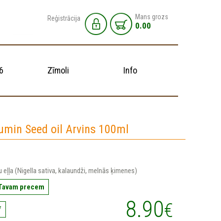
Mans grozs
Reģistrācija
0.00
6
Zīmoli
Info
umin Seed oil Arvins 100ml
eļļa (Nigella sativa, kalaundži, melnās ķimenes)
 Tavam precem
8.90
€
7