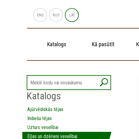
ENG
RUS
LAT
Katalogs
Kā pasūtīt
K
Katalogs
Ajūrvēdiskās tējas
Indiešu tējas
Uzturs veselībai
Eļļas un dzērieni veselībai