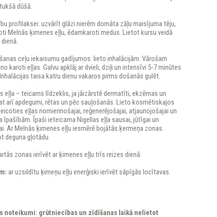
tukšā dūšā.
ību profilaksei: uzvārīt glāzi nierēm domāta zāļu maisījuma tēju,
oti Melnās ķimenes eļļu, ēdamkaroti medus. Lietot kursu veidā
 dienā.
šanas ceļu iekaisumu gadījumos: lieto inhalācijām. Vārošam
o karoti eļļas. Galvu apklāj ar dvieli, dziļi un intensīvi 5-7 minūtes
 Inhalācijas taisa katru dienu vakaros pirms došanās gulēt.
s eļļa – teicams līdzeklis, ja jāizārstē dermatīti, ekzēmas un
at arī apdegumi, rētas un pēc sauļošanās. Lieto kosmētiskajos
teicoties eļļas nomierinošajai, reģenerējošajai, atjaunojošajai un
 īpašībām. Īpaši ieteicama Nigellas eļļa sausai, jūtīgai un
dai. Ar Melnās ķimenes eļļu iesmērē bojātās ķermeņa zonas.
ļot deguna gļotādu.
rtās zonas ierīvēt ar ķimenes eļļu trīs reizes dienā.
m:
ar uzsildītu ķimeņu eļļu enerģiski ierīvēt sāpīgās locītavas.
 noteikumi: grūtniecības un zīdīšanas laikā nelietot