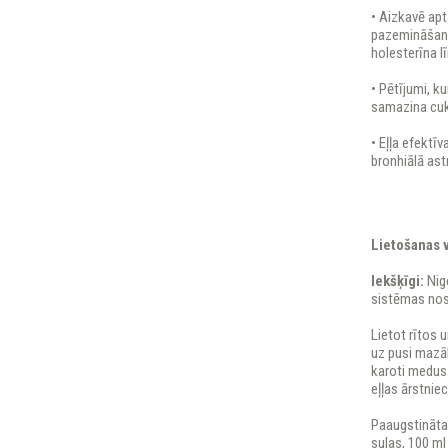
• Aizkavē ap
pazemināšano
holesterīna l
• Pētījumi, k
samazina cuku
• Eļļa efektī
bronhiālā ast
Lietošanas 
Iekšķīgi:
Nige
sistēmas nost
Lietot rītos 
uz pusi mazāk
karoti medus
eļļas ārstnie
Paaugstināta 
sulas, 100 ml