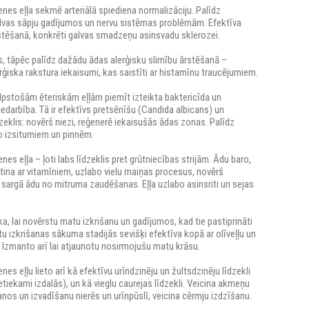
nes eļļa sekmē arteriālā spiediena normalizāciju. Palīdz
lvas sāpju gadījumos un nervu sistēmas problēmām. Efektīva
stēšanā, konkrēti galvas smadzeņu asinsvadu sklerozei.
s, tāpēc palīdz dažādu ādas alerģisku slimību ārstēšanā –
ģiska rakstura iekaisumi, kas saistīti ar histamīnu traucējumiem.
ilpstošām ēteriskām eļļām piemīt izteikta baktericīda un
iedarbība. Tā ir efektīvs pretsēnīšu (Candida albicans) un
dzeklis: novērš niezi, reģenerē iekaisušās ādas zonas. Palīdz
no izsitumiem un pinnēm.
nes eļļa – ļoti labs līdzeklis pret grūtniecības strijām. Ādu baro,
ātina ar vitamīniem, uzlabo vielu maiņas procesus, novērš
sargā ādu no mitruma zaudēšanas. Eļļa uzlabo asinsriti un sejas
aka, lai novērstu matu izkrišanu un gadījumos, kad tie pastiprināti
u izkrišanas sākuma stadijās sevišķi efektīva kopā ar olīveļļu un
. Izmanto arī lai atjaunotu nosirmojušu matu krāsu.
nes eļļu lieto arī kā efektīvu urīndzinēju un žultsdzinēju līdzekli
ietiekami izdalās), un kā vieglu caurejas līdzekli. Veicina akmeņu
os un izvadīšanu nierēs un urīnpūslī, veicina cērmju izdzīšanu.