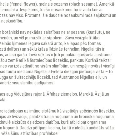
nhelis (fennel flower), melnais sezams (black sesame). Amerikā
chernushka. Iespējams, ka šo nosaukumu tur ieveda krievu
t tas nav viss. Protams, šie daudzie nosaukumi rada sajukumu un
 neskaidrību.
m botāniski nav nekādas saistības ne ar sezamu (kunžutu), ne
imenēm, un vēl jo mazāk ar sīpoliem. Savu visizplatītāko
lnās ķimenes ieguva sakarā ar to, ka lapas pēc formas
zti dalītas) un sēklu krāsa līdzinās fenhelim. Nigellai tās ir
, ar asu garšu. Tieši sēklas ir ļoti populāra garšviela austrumu
arābu zemē arī kā ārstniecības līdzeklis, par kuru Korānā teikts:
es var izdziedināt no visām slimībām, un nespēj novērst vienīgi
opas tautu medicīnā Nigellai atvēlēta diezgan pieticīga vieta – to
ņģa un žultsdzinēju līdzekli, tad Austrumos Nigellas eļļu un
gandrīz visu slimību gadījumos.
es aug Vidusjūras rajonā, Āfrikas ziemeļos, Marokā, Āzijā un
alā.
e iedarbojas uz imūno sistēmu kā vispārējs spēcinošs līdzeklis.
ijas aktivizāciju, palīdz strauja noguruma un hroniska noguruma
imulē aizkrūts dziedzera darbību, kurš atbild par organisma
 kopumā. Daudzi pētījumi liecina, ka tā ir ideāls kandidāts vēža
 vēža šūnu attīstības profilaksei.