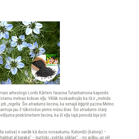
.
amais arheologs Lords Kārters faraona Tutanhamona kapenēs
stamu melnas krāsas eļļu. Vēlāk noskaidrojās ka tā ir „melnās
 jeb „nigella. Šis atradums liecina, ka senajā ēģiptē pazina Melno
mantoja jau 3 tūkstošus pirms mūsu ēras. Šis atradums starp
edījuma priekšmetiem liecina, ka šī eļļa tajā periodā bija ļoti
ella sativa) ir vairāk kā ducis nosaukumu. Kalondži (kalonji) –
 habbat al baraka” – burtiski „svētās sēklas”, - no arābu, un vēl