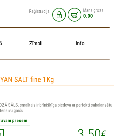
Mans grozs
Reģistrācija
0.00
6
Zīmoli
Info
YAN SALT fine 1Kg
Ā SĀLS, smalkais ir brīnišķīga piedeva ar perfekti sabalansētu
ntensīvu garšu
 Tavam precem
3.50
€
3