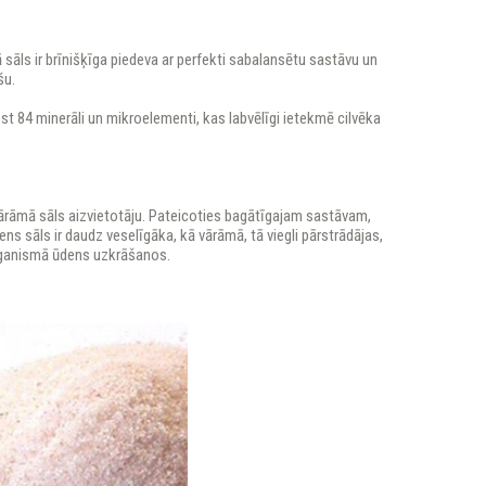
 sāls ir brīnišķīga piedeva ar perfekti sabalansētu sastāvu un
šu.
pst 84 minerāli un mikroelementi, kas labvēlīgi ietekmē cilvēka
ārāmā sāls aizvietotāju. Pateicoties bagātīgajam sastāvam,
ns sāls ir daudz veselīgāka, kā vārāmā, tā viegli pārstrādājas,
rganismā ūdens uzkrāšanos.