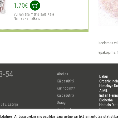
1.70€
Vulkāniskā melnā sāls Kala
Namak - smalkais
Izcelsmes va
Iepakojums: 
8-54
Akcijas
Dabur
Kā pasūtīt?
Organic Indi
Himalaya Dr
Kur nopirkt?
AIMIL
Kā pasūtīt?
Indian Henn
Bioherba
Draugi
1013, Latvija
Herbals Diet
Aurvēdiskie augi
Soria
LIFELINES
īkdatnes. Ar Jūsu piekrišanu papildus šajā vietnē var tikt izmantotas statisti
Uzzini savu Došu