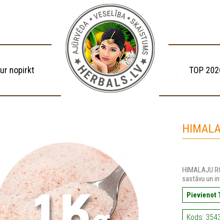
ur nopirkt
TOP 202
HIMALA
HIMALAJU ROZ
sastāvu un i
Pievienot
Kods: 354