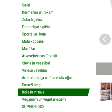
Sejai
Ķermenim un rokām
Zobu higiēna
Personīgai higiēnai
Sports un Joga
Matu kopšanai
Masāžai
Аtveseļošanas līdzekļi
Sieviešu veselībai
Vīriešu veselībai
Aromaterapija un ēteriskās eļļas
Smaržkociņi
Indiešu virtuve
Vegāniem un veģetāriešiem
SUPERFOODS