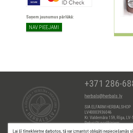
Saņem jaunumus pārlūkā:
NAV PIEEJAMI
+371 286-68
herbals@herbals.lv
SIA ELFARM HERBALSHOP
LV40003936046
Kr. Valdemāra 159, Rīga, LV-
Rekvizīti norēķiniem:
AS Swedbank HABALV22
Lai šī tīmekļvietne darbotos, tā var izmantot obligāti nepieciešamās s