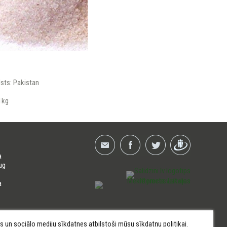
lsts: Pakistan
1kg
a
ug
a
kas un sociālo mediju sīkdatnes atbilstoši mūsu
sīkdatņu politikai
.