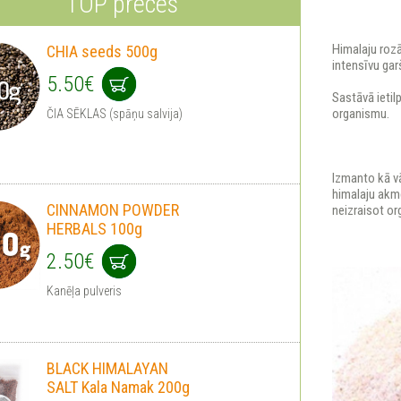
TOP preces
Himalaju rozā
CHIA seeds 500g
intensīvu gar
5.50€
Sastāvā ietil
organismu.
ČIA SĒKLAS (spāņu salvija)
Izmanto kā v
himalaju akme
CINNAMON POWDER
neizraisot o
HERBALS 100g
2.50€
Kanēļa pulveris
BLACK HIMALAYAN
SALT Kala Namak 200g