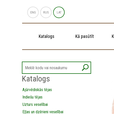
ENG
RUS
LAT
Katalogs
Kā pasūtīt
K
Katalogs
Ajūrvēdiskās tējas
Indiešu tējas
Uzturs veselībai
Eļļas un dzērieni veselībai