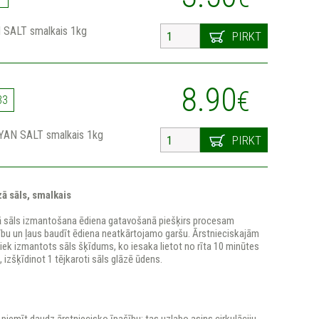
SALT smalkais 1kg
PIRKT
8.90
€
33
YAN SALT smalkais 1kg
PIRKT
ā sāls, smalkais
ā sāls izmantošana ēdiena gatavošanā piešķirs procesam
bu un ļaus baudīt ēdiena neatkārtojamo garšu. Ārstnieciskajām
ek izmantots sāls šķīdums, ko iesaka lietot no rīta 10 minūtes
 izšķīdinot 1 tējkaroti sāls glāzē ūdens.