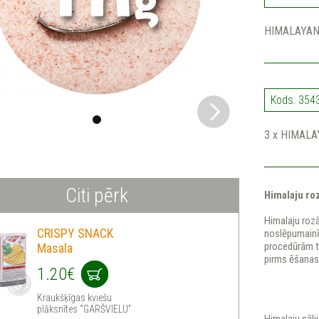
HIMALAYAN 
Kods: 354
3 x HIMALA
Citi pērk
Himalaju roz
Himalaju roz
CRISPY SNACK
noslēpumainī
procedūrām ti
Masala
pirms ēšanas,
1.20€
Kraukšķīgas kviešu
plāksnītes “GARŠVIELU”