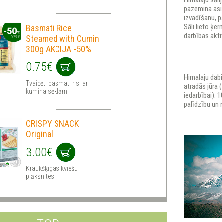
Himalaju sāli
pazemina asi
izvadīšanu, p
Sāli lieto ķe
Basmati Rice
darbības akti
Steamed with Cumin
300g AKCIJA -50%
0.75€
Himalaju dabi
Tvaicēti basmati rīsi ar
atradās jūra 
kumina sēklām
iedarbībai). 
palīdzību un 
CRISPY SNACK
Original
3.00€
Kraukšķīgas kviešu
plāksnītes