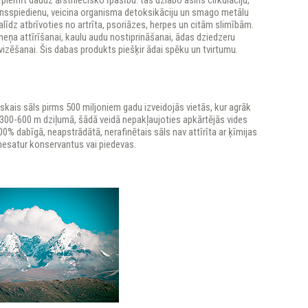
j piemīt daudz ārstniecisko īpašību: tas uzlabo asins cirkulāciju,
nsspiedienu, veicina organisma detoksikāciju un smago metālu
alīdz atbrīvoties no artrīta, psoriāzes, herpes un citām slimībām.
rmeņa attīrīšanai, kaulu audu nostiprināšanai, ādas dziedzeru
vizēšanai. Šis dabas produkts piešķir ādai spēku un tvirtumu.
skais sāls pirms 500 miljoniem gadu izveidojās vietās, kur agrāk
(300-600 m dziļumā, šādā veidā nepakļaujoties apkārtējās vides
100% dabīgā, neapstrādātā, nerafinētais sāls nav attīrīta ar ķīmijas
nesatur konservantus vai piedevas.