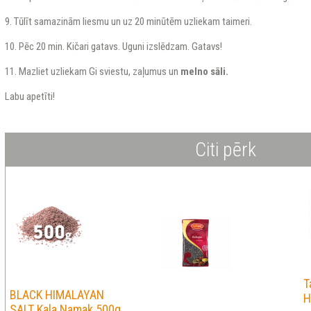
9. Tūlīt samazinām liesmu un uz 20 minūtēm uzliekam taimeri.
10. Pēc 20 min. Kičari gatavs. Uguni izslēdzam. Gatavs!
11. Mazliet uzliekam Gi sviestu, zaļumus un
melno sāli.
Labu apetīti!
Citi pērk
T
BLACK HIMALAYAN
H
SALT Kala Namak 500g