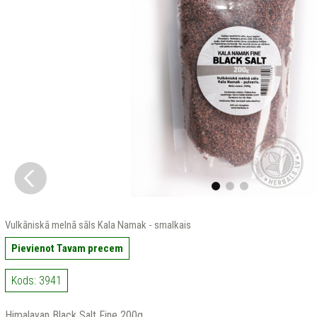
Vulkāniskā melnā sāls Kala Namak - smalkais
Pievienot Tavam precem
Kods: 3941
Himalayan Black Salt Fine 200g