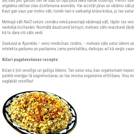
dēļ sāls pēc garšas nav tik sāļš un tajā pašā laikā vairāk noderīgs. Piemīt sa
atgādina vārītas olas dzeltenuma aromātu. Var aizstāt jūras un vārāmo sāli je
Kaut gan sauc par melno sāli, tomēr tam ir sarkanīgi brūna krāsa, jo tas satu
Melnajā sālī
NaCl
saturs zemāks nekā parastajā vārāmajā sālī, tāpēc tas ve
viedokļa locītavām. Normālā daudzumā lietojot, melnais sāls neaizkavē šķi
kā to dara citi sāls veidi.
Saskaņā ar Ajurvēdu – seno medicīnas zinātni, – melnais sāls satur ūdens u
intelekta gaišumu un pastiprina zarnu peristaltiku, darbojas arī kā viegls caure
Kičari pagatavošanas recepte:
Kičari ir ļoti veselīgs un gašīgs ēdiens. Tas satur visu, kas organismam nepie
patērē enerģiju tā sagremošanai, un tas veicina organisma attīrīšanu. Visu mūž
saglabāt veselību!