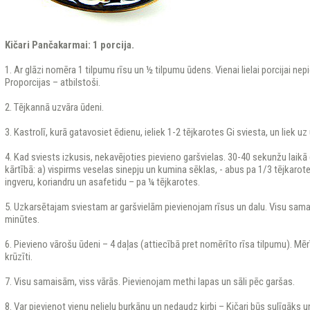
Kičari Pančakarmai: 1 porcija.
1. Ar glāzi nomēra 1 tilpumu rīsu un ½ tilpumu ūdens. Vienai lielai porcijai ne
Proporcijas – atbilstoši.
2. Tējkannā uzvāra ūdeni.
3. Kastrolī, kurā gatavosiet ēdienu, ieliek 1-2 tējkarotes Gi sviesta, un liek uz
4. Kad sviests izkusis, nekavējoties pievieno garšvielas. 30-40 sekunžu laikā
kārtībā: a) vispirms veselas sinepju un kumina sēklas, - abus pa 1/3 tējkaro
ingveru, koriandru un asafetidu – pa ¼ tējkarotes.
5. Uzkarsētajam sviestam ar garšvielām pievienojam rīsus un dalu. Visu sa
minūtes.
6. Pievieno vārošu ūdeni – 4 daļas (attiecībā pret nomērīto rīsa tilpumu). Mērī
krūzīti.
7. Visu samaisām, viss vārās. Pievienojam methi lapas un sāli pēc garšas.
8. Var pievienot vienu nelielu burkānu un nedaudz ķirbi – Kičari būs sulīgāks u