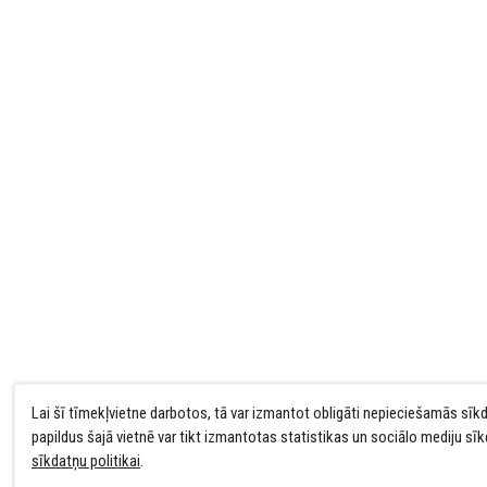
Lai šī tīmekļvietne darbotos, tā var izmantot obligāti nepieciešamās sīk
papildus šajā vietnē var tikt izmantotas statistikas un sociālo mediju sī
sīkdatņu politikai
.