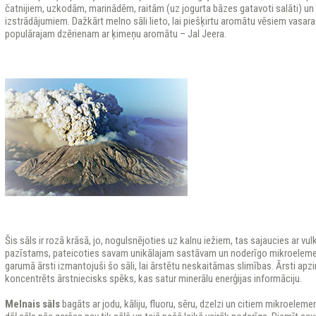
čatnijiem, uzkodām, marinādēm, raitām (uz jogurta bāzes gatavoti salāti) un 
izstrādājumiem. Dažkārt melno sāli lieto, lai piešķirtu aromātu vēsiem vasar
populārajam dzērienam ar ķimeņu aromātu – Jal Jeera.
Šis sāls ir rozā krāsā, jo, nogulsnējoties uz kalnu iežiem, tas sajaucies ar v
pazīstams, pateicoties savam unikālajam sastāvam un noderīgo mikroele
garumā ārsti izmantojuši šo sāli, lai ārstētu neskaitāmas slimības. Ārsti apzin
koncentrēts ārstniecisks spēks, kas satur minerālu enerģijas informāciju.
Melnais sāls
bagāts ar jodu, kāliju, fluoru, sēru, dzelzi un citiem mikroele