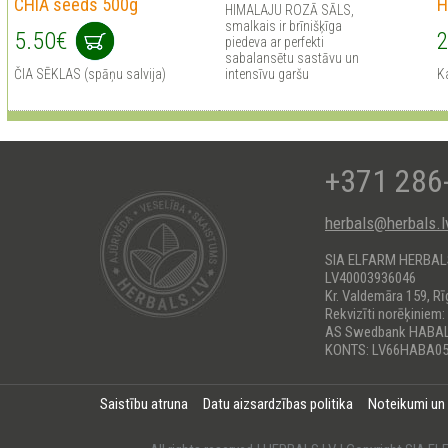
CHIA seeds 500g
H
HIMALAJU ROZĀ SĀLS,
smalkais ir brīnišķīga
5.50€
2
piedeva ar perfekti
sabalansētu sastāvu un
ČIA SĒKLAS (spāņu salvija)
intensīvu garšu
Ka
+371 286
herbals@herbals.l
SIA ELFARM HERBA
LV40003936046
Kr. Valdemāra 159, Rī
Rekvizīti norēķiniem:
AS Swedbank HABA
KONTS: LV66HABA05
Saistību atruna
Datu aizsardzības politika
Noteikumi un