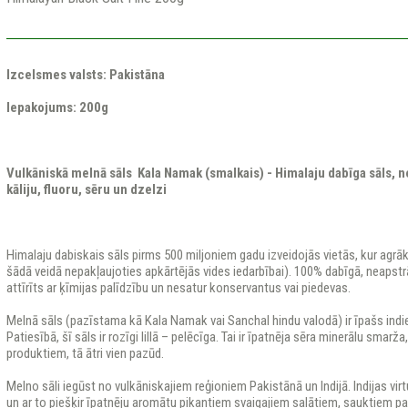
Izcelsmes valsts: Pakistāna
Iepakojums: 200g
Vulkāniskā melnā sāls
Kala Namak (smalkais) - Himalaju dabīga sāls, ne
kāliju, fluoru, sēru un dzelzi
Himalaju dabiskais sāls pirms 500 miljoniem gadu izveidojās vietās, kur agrā
šādā veidā nepakļaujoties apkārtējās vides iedarbībai). 100% dabīgā, neapstr
attīrīts ar ķīmijas palīdzību un nesatur konservantus vai piedevas.
Melnā sāls (pazīstama kā Kala Namak vai Sanchal hindu valodā) ir īpašs indie
Patiesībā, šī sāls ir rozīgi lillā – pelēcīga. Tai ir īpatnēja sēra minerālu smarž
produktiem, tā ātri vien pazūd.
Melno sāli iegūst no vulkāniskajiem reģioniem Pakistānā un Indijā. Indijas virt
un ar to piešķir īpatnēju aromātu pikantiem svaigajiem salātiem, sauktiem pa