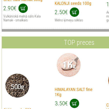
KALONJI seeds 100g
1
2.90€
2.50€
A
Vulkāniskā melnā sāls Kala
m
Namak - smalkais
Melno ķimeņu sēklas
g
TOP preces
HIMALAYAN SALT fine
1Kg
3.50€
C