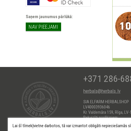
Saņem jaunumus pārlūkā:
NAV PIEEJAMI
+371 286-68
herbals@herbals.lv
SIA ELFARM HERBALSHOP
LV40003936046
Kr. Valdemāra 159, Rīga, LV-
Rekvizīti norēķiniem:
AS Swedbank HABALV22
Lai šī tīmekļvietne darbotos, tā var izmantot obligāti nepieciešamās s
KONTS: LV66HABA0551017