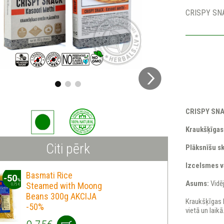
CRISPY SNA
CRISPY SNA
Kraukšķīga
Citi pērk
Plāksnīšu sk
Izcelsmes va
Basmati Rice
Asums:
Vidē
Steamed with Moong
Beans 300g AKCIJA
Kraukšķīgas 
-50%
vietā un laikā