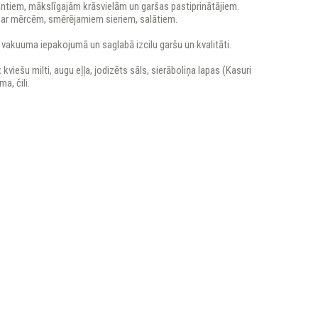
ntiem, mākslīgajām krāsvielām un garšas pastiprinātājiem.
r ar mērcēm, smērējamiem sieriem, salātiem.
ā vakuuma iepakojumā un saglabā izcilu garšu un kvalitāti.
:
kviešu milti, augu eļļa, jodizēts sāls, sierāboliņa lapas (Kasuri
a, čili.