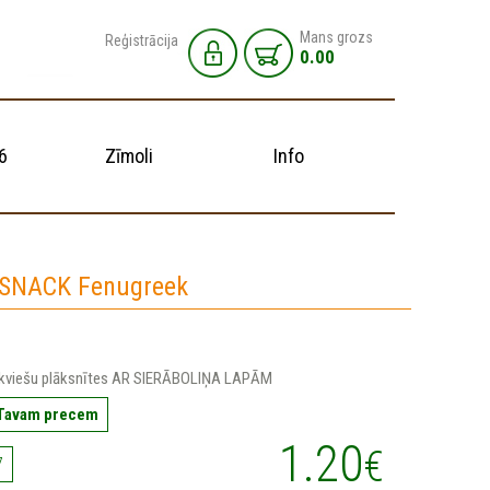
Mans grozs
Reģistrācija
0.00
6
Zīmoli
Info
 SNACK Fenugreek
 kviešu plāksnītes AR SIERĀBOLIŅA LAPĀM
 Tavam precem
1.20
€
7