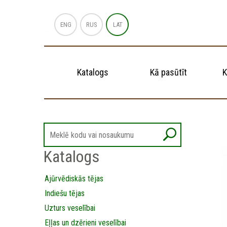
ENG
RUS
LAT
Katalogs
Kā pasūtīt
K
Katalogs
Ajūrvēdiskās tējas
Indiešu tējas
Uzturs veselībai
Eļļas un dzērieni veselībai