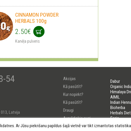
CINNAMON POWDER
HERBALS 100g
2.50€
Kanēļa pulveris
8-54
Akcijas
Dabur
Kā pasūtīt?
Organic Indi
Himalaya Dr
Kur nopirkt?
AIMIL
Kā pasūtīt?
Indian Henn
Bioherba
Draugi
1013, Latvija
Herbals Diet
Aurvēdiskie augi
Soria
LIFELINES
īkdatnes. Ar Jūsu piekrišanu papildus šajā vietnē var tikt izmantotas statisti
Uzzini savu Došu
184222