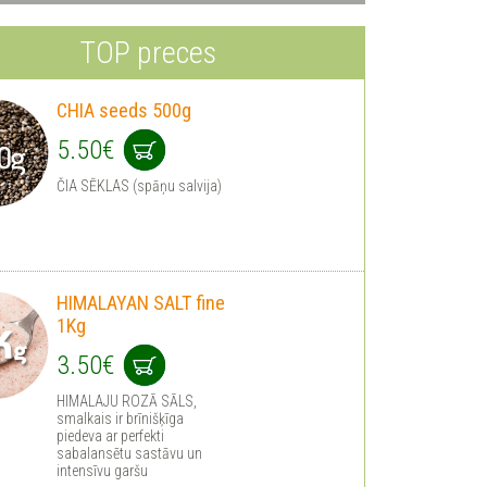
TOP preces
CHIA seeds 500g
5.50€
ČIA SĒKLAS (spāņu salvija)
HIMALAYAN SALT fine
1Kg
3.50€
HIMALAJU ROZĀ SĀLS,
smalkais ir brīnišķīga
piedeva ar perfekti
sabalansētu sastāvu un
intensīvu garšu