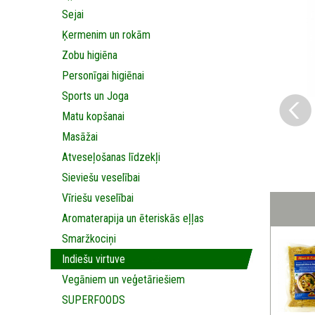
Sejai
Ķermenim un rokām
Zobu higiēna
Personīgai higiēnai
Sports un Joga
Matu kopšanai
Masāžai
Аtveseļošanas līdzekļi
Sieviešu veselībai
Vīriešu veselībai
Aromaterapija un ēteriskās eļļas
Smaržkociņi
Indiešu virtuve
Vegāniem un veģetāriešiem
SUPERFOODS