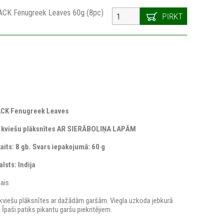
CK Fenugreek Leaves 60g (8pc)
PIRKT
CK Fenugreek Leaves
s kviešu plāksnītes AR SIERĀBOLIŅA LAPĀM
aits: 8 gb. Svars iepakojumā: 60 g
lsts: Indija
jais
kviešu plāksnītes ar dažādām garšām. Viegla uzkoda jebkurā
. Īpaši patiks pikantu garšu piekritējiem.