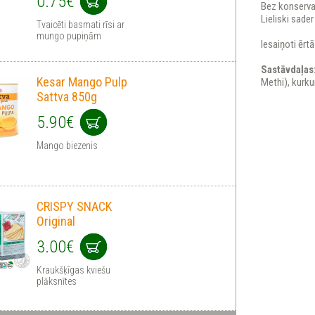
0.75€
Bez konserva
Lieliski sade
Tvaicēti basmati rīsi ar
mungo pupiņām
Iesaiņoti ērt
Sastāvdaļas
Kesar Mango Pulp
Methi), kurkum
Sattva 850g
5.90€
Mango biezenis
CRISPY SNACK
Original
3.00€
Kraukšķīgas kviešu
plāksnītes