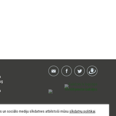
a
ug
a
kas un sociālo mediju sīkdatnes atbilstoši mūsu
sīkdatņu politikai
.